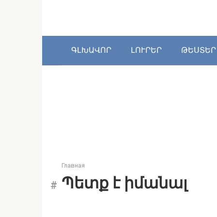
Перейти
к
контенту
ԳԼԽԱՎՈՐ
ԼՈՒՐԵՐ
ԹԵՍՏԵՐ
Главная
Պետք է իմանալ