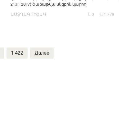
21.III–20.IV) Շաբաթվա սկզբին կարող
ԱՍՏՂԱԳՈՒՇԱԿ
0
1 778
1 422
Далее