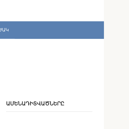
ԺԱԿ
ԱՄԵՆԱԴԻՏՎԱԾՆԵՐԸ