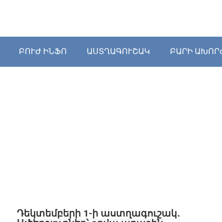
ԲՈՒԺ ԻՆՖՈ
ԱՍՏՂԱԳՈՒՇԱԿ
ԲԱՐԻ ԱԽՈՐ
Դեկտեմբերի 1-ի աստղագուշակ․