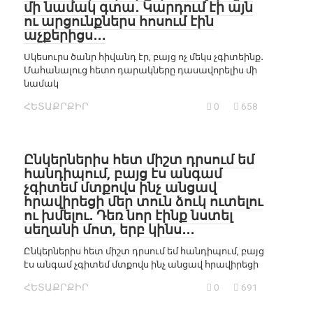
մի նամակ գտա․ Կարդում էի այն
ու արցունքներս հոսում էին
աչքերիցս․․․
Սկեսուրս ծանր հիվանդ էր, բայց ոչ մեկս չգիտեինք․
Մահանալուց հետո դարակները դասավորելիս մի
նամակ
ՀԵՏԱՔՐՔԻՐ
0
658
Ընկերներիս հետ միշտ դրսում եմ
հանդիպում, բայց էս անգամ
չգիտեմ մտքովս ինչ անցավ
հրավիրեցի մեր տուն ձուկ ուտելու
ու խմելու․ Դեռ նոր էինք նստել
սեղանի մոտ, երբ կինս․․․
Ընկերներիս հետ միշտ դրսում եմ հանդիպում, բայց
էս անգամ չգիտեմ մտքովս ինչ անցավ հրավիրեցի
ՀԵՏԱՔՐՔԻՐ
0
691