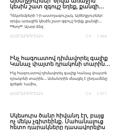
Այծեղջյուրներ՝ օրվա առաջին
կեսին շատ զգույշ եղեք, քանզի․․․
Դեկտեմբերի 1-ի աստղագուշակ․ Այծեղջյուրներ՝
օրվա առաջին կեսին շատ զգույշ եղեք, քանզի․․․
**Խոյ**. Այսօր ձեզ
ԱՍՏՂԱԳՈՒՇԱԿ
0
466
Ինչ հագուստով դիմավորել գալիք
Կանաչ փայտե դրակոնի տարին․․․
Ինչ հագուստով դիմավորել գալիք Կանաչ փայտե
դրակոնի տարին․․․ Ամանորին մնացել է ընդամենը
գրեթե 1ամիս,
ԱՍՏՂԱԳՈՒՇԱԿ
0
571
Սկեսուրս ծանր հիվանդ էր, բայց
ոչ մեկս չգիտեինք․ Մահանալուց
հետո դարակները դասավորելիս