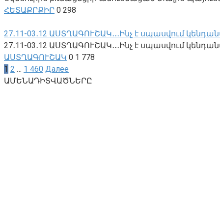
ՀԵՏԱՔՐՔԻՐ
0
298
27․11-03․12 ԱՍՏՂԱԳՈՒՇԱԿ․․․Ինչ է սպասվում կենդ
27․11-03․12 ԱՍՏՂԱԳՈՒՇԱԿ․․․Ինչ է սպասվում կենդան
ԱՍՏՂԱԳՈՒՇԱԿ
0
1 778
Навигация
1
2
…
1 460
Далее
по
ԱՄԵՆԱԴԻՏՎԱԾՆԵՐԸ
записям