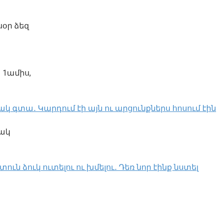
սօր ձեզ
 1ամիս,
կ գտա․ Կարդում էի այն ու արցունքներս հոսում էին
մակ
ն ձուկ ուտելու ու խմելու․ Դեռ նոր էինք նստել