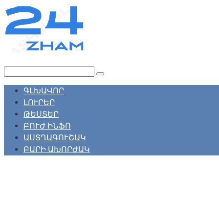
Перейти
к
контенту
Поиск:
ԳԼԽԱՎՈՐ
ԼՈՒՐԵՐ
ԹԵՍՏԵՐ
ԲՈՒԺ ԻՆՖՈ
ԱՍՏՂԱԳՈՒՇԱԿ
ԲԱՐԻ ԱԽՈՐԺԱԿ