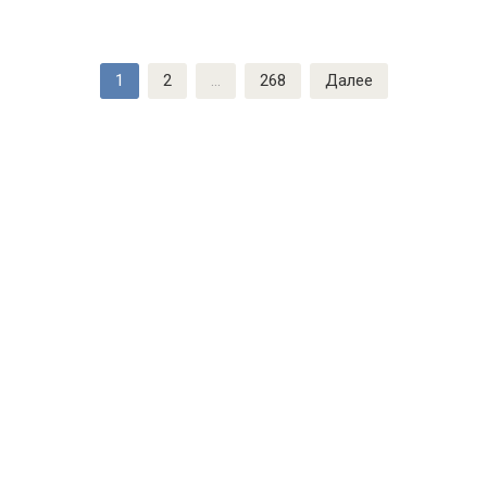
Навигация
1
2
…
268
Далее
по
записям