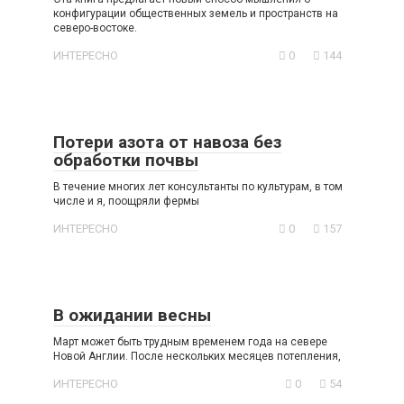
конфигурации общественных земель и пространств на
северо-востоке.
ИНТЕРЕСНО
0
144
Потери азота от навоза без
обработки почвы
В течение многих лет консультанты по культурам, в том
числе и я, поощряли фермы
ИНТЕРЕСНО
0
157
В ожидании весны
Март может быть трудным временем года на севере
Новой Англии. После нескольких месяцев потепления,
ИНТЕРЕСНО
0
54