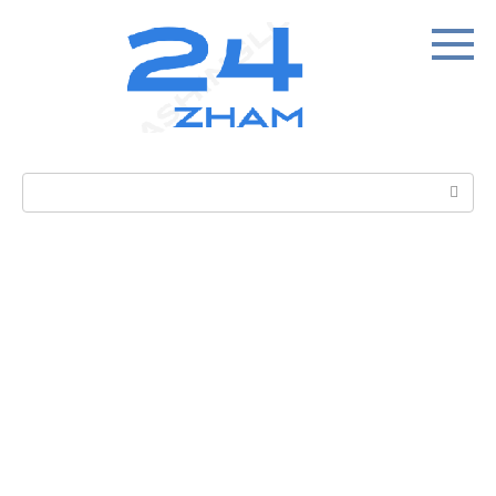
Перейти
к
контенту
Поиск: