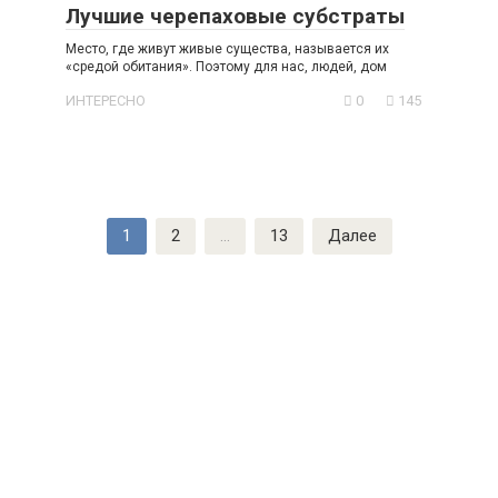
Лучшие черепаховые субстраты
Место, где живут живые существа, называется их
«средой обитания». Поэтому для нас, людей, дом
ИНТЕРЕСНО
0
145
Навигация
1
2
…
13
Далее
по
записям