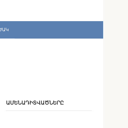
ԺԱԿ
ԱՄԵՆԱԴԻՏՎԱԾՆԵՐԸ