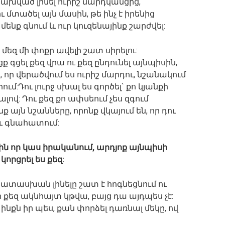
 կախված լինել ուրիշ մարդկանցից,
 մտածել այն մասին, թե ինչ է իրենից
 մենք գնում և ուր կուզենայինք շարժվել:
մեզ մի փոքր ավելի շատ սիրելու:
ք գցել քեզ վրա ու քեզ ընդունել այնպիսին,
, որ վերածվում ես ուրիշ մարդու, նշանակում
ւմ:Դու լուրջ սխալ ես գործել` քո կյանքի
ով: Դու քեզ քո ափսեում չես զգում
յն նշանները, որոնք վկայում են, որ դու
ու գնահատում:
իսին որ կաս իրականում, արդյոք այնպիսի
կորցրել ես քեզ:
ատասխան լինելը շատ է հոգնեցնում ու
ր քեզ ակնհայտ կթվա, բայց դա այդպես չէ:
 ինքն իր պես, քան փորձել դառնալ մեկը, ով