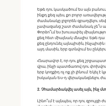
Եթե դու կասկածում ես այն բանում,
ինքդ քեզ պես, քո բոլոր առավելութ
ժամանակը լրջորեն զբաղվելու սեփ
չափազանց շատ ժամանակ չե՞ս ա
Փորձո՞ւմ ես խուսափել միայնությո
քեզ հետ միայնակ մնալիս: Եթե դա 
քեզ ընդունել այնպիսին, ինչպիսին
այդ մասին, երբ գտնվում ես ընկեր
Հնարավոր է, որ դու քեզ շրջապատ
վրա, ինչի պատճառով դու փոխվում 
երբ կողքիդ ոչ ոք չի լինում: Եկել 
իսկական Ես-դ վերականգնելու ժ
2. Չհամարձակվել ասել այն, ինչ մ
Լինո՞ւմ է այնպես, որ դու զրույց