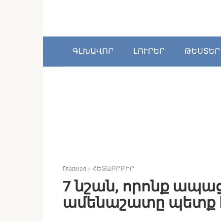
Перейти
к
контенту
ԳԼԽԱՎՈՐ
ԼՈՒՐԵՐ
ԹԵՍՏԵՐ
Главная
»
ՀԵՏԱՔՐՔԻՐ
7 նշան, որոնք ապաց
ամենաշատը պետք է