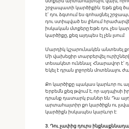
մտքերն արտահայտելու վախ, ո
շրջապատի կարծիքին: Եթե քեզ ծ
է՝ դու ձգտում ես գոհացնել շրջա
դու ստիպված ես լինում հրաժարվե
իսկական մտքերը:Եթե դու չես կ
կարծիքը, քեզ այդպես էլ չեն լսում:
Մարդիկ կշարունակեն անտեսել քո 
Մի վախեցիր տարբերվել ուրիշների
տեսակետ ունենալ: Հնարավոր է՝
Եկել է դրան լրջորեն մոտենալու 
Քո կարծիքը պակաս կարևոր ու ար
Երբեմն քեզ թվում է, որ այդպիսի 
դրանք դատարկ բաներ են: Դա այդպե
արտահայտիր քո կարծիքն ու լսված
կարծիքն իսկապես կարևոր է:
3. Դու չափից դուրս ինքնաքննադա