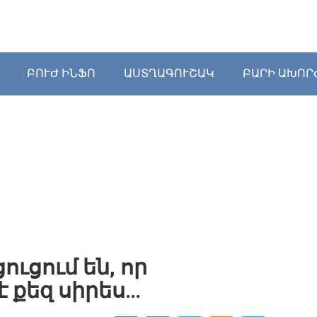
ԲՈՒԺ ԻՆՖՈ
ԱՍՏՂԱԳՈՒՇԱԿ
ԲԱՐԻ ԱԽՈՐ
ուցում են, որ
 քեզ սիրես…