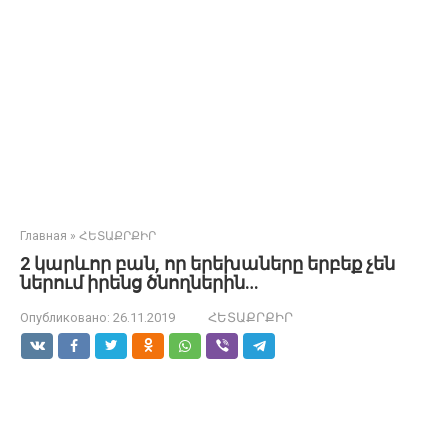
Главная
»
ՀԵՏԱՔՐՔԻՐ
2 կարևոր բան, որ երեխաները երբեք չեն
ներում իրենց ծնողներին…
Опубликовано:
26.11.2019
ՀԵՏԱՔՐՔԻՐ