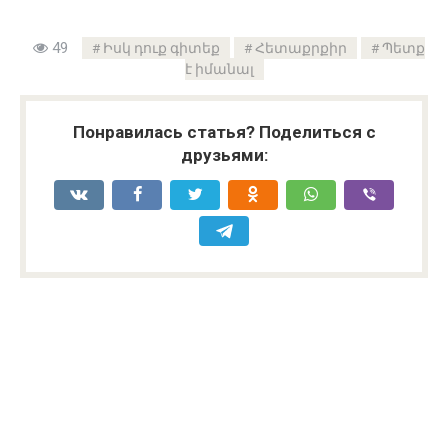
49
Իսկ դուք գիտեք
Հետաքրքիր
Պետք
է իմանալ
Понравилась статья? Поделиться с
друзьями: