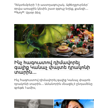
Դեկտեմբերի 1-ի աստղագուշակ․ Այծեղջյուրներ՝
օրվա առաջին կեսին շատ զգույշ եղեք, քանզի․․․
**Խոյ**. Այսօր ձեզ
ԱՍՏՂԱԳՈՒՇԱԿ
0
571
Ինչ հագուստով դիմավորել
գալիք Կանաչ փայտե դրակոնի
տարին․․․
Ինչ հագուստով դիմավորել գալիք Կանաչ փայտե
դրակոնի տարին․․․ Ամանորին մնացել է ընդամենը
գրեթե 1ամիս,