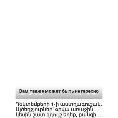
Вам также может быть интересно
ԱՍՏՂԱԳՈՒՇԱԿ
0
466
Դեկտեմբերի 1-ի աստղագուշակ․
Այծեղջյուրներ՝ օրվա առաջին
կեսին շատ զգույշ եղեք, քանզի․․․