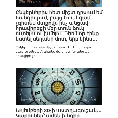
ՀԵՏԱՔՐՔԻՐ
0
691
Ընկերներիս հետ միշտ դրսում եմ
հանդիպում, բայց էս անգամ
չգիտեմ մտքովս ինչ անցավ
հրավիրեցի մեր տուն ձուկ
ուտելու ու խմելու․ Դեռ նոր էինք
նստել սեղանի մոտ, երբ կինս․․․
Ընկերներիս հետ միշտ դրսում եմ հանդիպում,
բայց էս անգամ չգիտեմ մտքովս ինչ անցավ
հրավիրեցի
ԱՍՏՂԱԳՈՒՇԱԿ
0
3 239
Նոյեմբերի 30-ի աստղագուշակ․․․
Կարիճներ՝ ամեն խնդիր