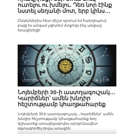
ուտելու ու խմելու․ Դեռ նոր էինք
նստել սեղանի մոտ, երբ կինս․․․
Ընկերներիս հետ միշտ դրսում եմ հանդիպում,
բայց էս անգամ չգիտեմ մտքովս ինչ անցավ
հրավիրեցի
ԱՍՏՂԱԳՈՒՇԱԿ
0
3 239
Նոյեմբերի 30-ի աստղագուշակ․․․
Կարիճներ՝ ամեն խնդիր
հեշտությամբ կհաղթահարեք
Նոյեմբերի 30-ի աստղագուշակ․․․Կարիճներ՝ ամեն
խնդիր հեշտությամբ կհաղթահարեք Խոյ:
Աշխատեք առավելագույնս արդյունավետ
օգտագործել օրվա առաջին