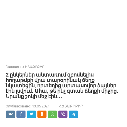
Главная
»
ՀԵՏԱՔՐՔԻՐ
2 ընկերներ անտառում զբոսնելիս
հողաթմբի վրա տարօրինակ ճեղք
նկատեցին, որտեղից արտասովոր ձայներ
էին լսվում․ Ահա, թե ինչ գտան ճեղքի միջից․
Նրանք շոկի մեջ էին․․․
Опубликовано:
13.05.2021
ՀԵՏԱՔՐՔԻՐ