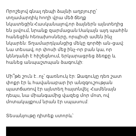
Որոշելով գնալ դեպի ձայնի աղբյուրը՝
տղամարդիկ հողի վրա մեծ ճեղք
նկատեցին:Հասկանալով,որ ձայներն այնտեղից
են լսվում, նրանք զարմացան:Սակայն այդ պահին
հանեցին հեռախոսները, որպիսի ամեն ինչ
նկարեն: Տղամարդկանցից մեկը գործի ան-ցավ:
Նա տեսավ, որ փոսի մեջ ինչ-որ բան կա, որ
կենդանի է հիշեցնում, երկարացրեց ձեռքը և
հանեց անպաշտպան ձագուկի:
Մի՞թե շուն է…ոչ՝ գառնուկ էր: Ձագուկը դեռ շատ
փոքր էր և հավանաբար իր անզգուշության
պատճառով էր այնտեղ հայտնվել: Համենայն
դեպս, նա միանգամից վազեց մոր մոտ, ով
մոտակայքում նրան էր սպասում:
Տեսանյութը դիտեք ստորև՝