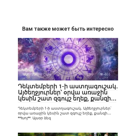
Вам также может быть интересно
ԱՍՏՂԱԳՈՒՇԱԿ
0
466
Դեկտեմբերի 1-ի աստղագուշակ․
Այծեղջյուրներ՝ օրվա առաջին
կեսին շատ զգույշ եղեք, քանզի․․․
Դեկտեմբերի 1-ի աստղագուշակ․ Այծեղջյուրներ՝
օրվա առաջին կեսին շատ զգույշ եղեք, քանզի․․․
**Խոյ**. Այսօր ձեզ