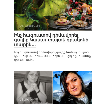
ԱՍՏՂԱԳՈՒՇԱԿ
0
571
Ինչ հագուստով դիմավորել
գալիք Կանաչ փայտե դրակոնի
տարին․․․
Ինչ հագուստով դիմավորել գալիք Կանաչ փայտե
դրակոնի տարին․․․ Ամանորին մնացել է ընդամենը
գրեթե 1ամիս,
ՀԵՏԱՔՐՔԻՐ
0
658