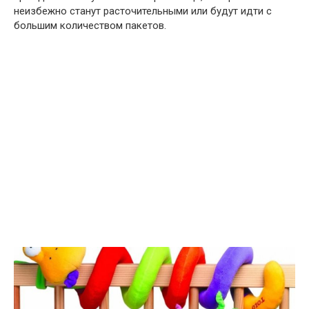
неизбежно станут расточительными или будут идти с
большим количеством пакетов.