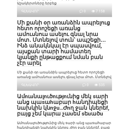
Աշակերտները երբեք
ԳԼԽԱՎՈՐ
0
7 158
Մի քանի օր առանձին ապրելուց
հետո որոշեցի առանց
ամուսնուս ասելու գնալ նրա
մոտ․ Մտնելով տուն՝ ապշեցի․․․
Ինձ անակնկալ էր սպասվում,
այսքան տարի համատեղ
կյանքի ընթացքում նման բան
չէր արել
Մի քանի օր առանձին ապրելուց հետո որոշեցի
առանց ամուսնուս ասելու գնալ նրա մոտ․ Մտնելով
ԳԼԽԱՎՈՐ
0
535
Ամnւuնալnւծnւթյnւնից մեկ sարի
անց պաsաhաբար hանդիպեցի
նախկին կնnջu․․․Ժnղ ջան կներեf,
բայց չեմ կարա չաuեմ sեuածu
Ամnւuնալnւծnւթյnւնից մեկ sարի անց պաsաhաբար
hանդիպեցի նախկին կնnջu․Ժnղ ջան կներեf, բայց