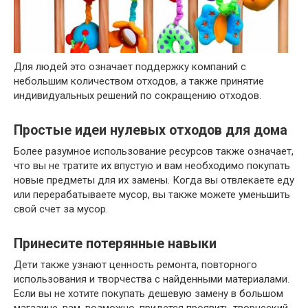
Для людей это означает поддержку компаний с
небольшим количеством отходов, а также принятие
индивидуальных решений по сокращению отходов.
Простые идеи нулевых отходов для дома
Более разумное использование ресурсов также означает,
что вы не тратите их впустую и вам необходимо покупать
новые предметы для их замены. Когда вы отвлекаете еду
или перерабатываете мусор, вы также можете уменьшить
свой счет за мусор.
Принесите потерянные навыки
Дети также узнают ценность ремонта, повторного
использования и творчества с найденными материалами.
Если вы не хотите покупать дешевую замену в большом
магазине, вам, возможно, придется проявить творческий