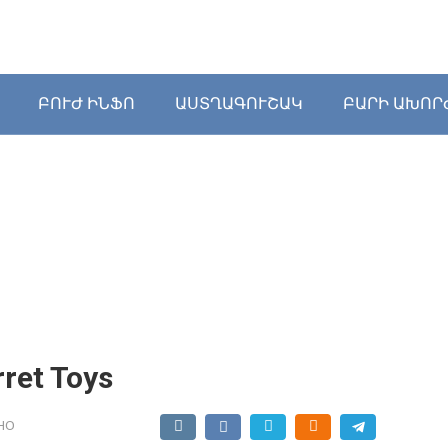
ԲՈՒԺ ԻՆՖՈ
ԱՍՏՂԱԳՈՒՇԱԿ
ԲԱՐԻ ԱԽՈՐ
ret Toys
НО