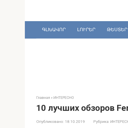
Перейти
к
контенту
ԳԼԽԱՎՈՐ
ԼՈՒՐԵՐ
ԹԵՍՏԵՐ
Главная
»
ИНТЕРЕСНО
10 лучших обзоров Fer
Опубликовано:
18.10.2019
Рубрика:
ИНТЕРЕС