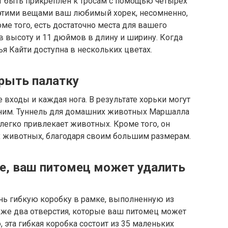
ет быть прикреплен к тросам с помощью четырех
 этими вещами ваш любимый хорек, несомненно,
оме того, есть достаточно места для вашего
 в высоту и 11 дюймов в длину и ширину. Когда
тья Кайти доступна в нескольких цветах.
рыть палатку
е входы и каждая нога. В результате хорьки могут
о ним. Туннель для домашних животных Маршалла
 легко привлекает животных. Кроме того, он
 животных, благодаря своим большим размерам.
ое, ваш питомец может удалить
ень гибкую коробку в рамке, выполненную из
также два отверстия, которые ваш питомец может
 эта гибкая коробка состоит из 35 маленьких