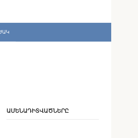
ԺԱԿ
ԱՄԵՆԱԴԻՏՎԱԾՆԵՐԸ