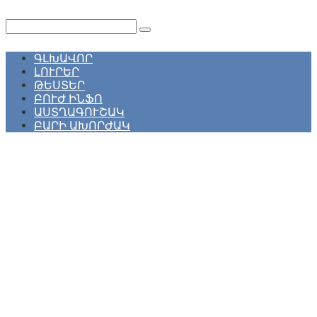
Перейти
к
Поиск:
контенту
ԳԼԽԱՎՈՐ
ԼՈՒՐԵՐ
ԹԵՍՏԵՐ
ԲՈՒԺ ԻՆՖՈ
ԱՍՏՂԱԳՈՒՇԱԿ
ԲԱՐԻ ԱԽՈՐԺԱԿ