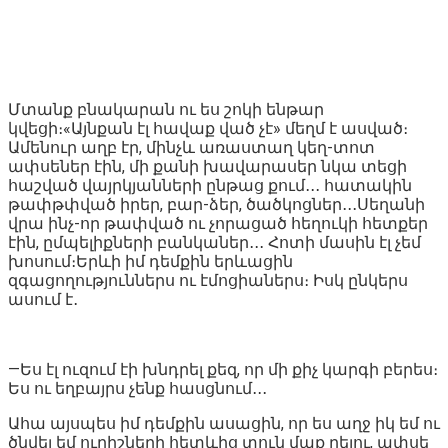
Մտանք բնակարան ու ես շոկի ենթար
կվեցի։«Այնքան էլ հավաք ված չէ» մեղմ է ասված։
Ամենուր աղբ էր, մինչև առաստաղ կեղ-տոտ
ափսեներ էին, մի քանի խավարասեր նկա տեցի
հաշված վայրկյանների ընթաց քում․․․ հատակին
թափթփված իրեր, բար-ձեր, ծածկոցներ․․․Սեղանի
վրա ինչ-որ թափված ու չորացած հեղուկի հետքեր
էին, ըմպելիքների բանկաներ․․․ Հոտի մասին էլ չեմ
խոսում։Երևի իմ դեմքին երևացին
զգացողություններս ու էմոցիաներս։ Իսկ ընկերս
ասում է․
—Ես էլ ուզում էի խնդրել քեզ, որ մի քիչ կարգի բերես։
Ես ու եղբայրս չենք հասցնում․․․
Ահա այսպես իմ դեմքին ասացին, որ ես աղջ իկ եմ ու
ծնվել եմ ուրիշների հետևից տուն մաք րելու, ափսե