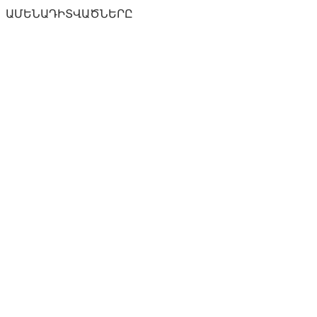
ԱՄԵՆԱԴԻՏՎԱԾՆԵՐԸ