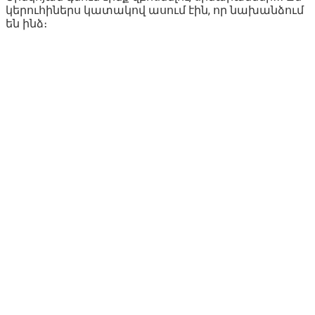
կերուհիներս կատակով ասում էին, որ նախանձում
են ինձ։