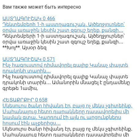
Вам также может быть интересно
ԱՍՏՂԱԳՈՒՇԱԿ
0
466
Դեկտեմբերի 1-ի աստղագուշակ․ Այծեղջյուրներ՝
օրվա առաջին կեսին շատ զգույշ եղեք, քանզի․․․
Դեկտեմբերի 1-ի աստղագուշակ․ Այծեղջյուրներ՝
օրվա առաջին կեսին շատ զգույշ եղեք, քանզի․․․
**Խոյ**. Այսօր ձեզ
ԱՍՏՂԱԳՈՒՇԱԿ
0
571
Ինչ հագուստով դիմավորել գալիք Կանաչ փայտե
դրակոնի տարին․․․
Ինչ հագուստով դիմավորել գալիք Կանաչ փայտե
դրակոնի տարին․․․ Ամանորին մնացել է ընդամենը
գրեթե 1ամիս,
ՀԵՏԱՔՐՔԻՐ
0
658
Սկեսուրս ծանր հիվանդ էր, բայց ոչ մեկս չգիտեինք․
Մահանալուց հետո դարակները դասավորելիս մի
նամակ գտա․ Կարդում էի այն ու արցունքներս
հոսում էին աչքերիցս․․․
Սկեսուրս ծանր հիվանդ էր, բայց ոչ մեկս չգիտեինք․
Մահանալուց հետո դարակները դասավորելիս մի