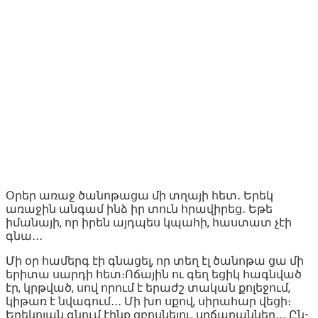
Օրեր առաջ ծանոթացա մի տղայի հետ․ Երեկ
առաջին անգամ ինձ իր տուն հրավիրեց․ Եթե
իմանայի, որ իրեն այդպես կպահի, հաստատ չէի
գնա․․․
Մի օր համերգ էի գնացել, որ տեղ էլ ծանոթա ցա մի
երիտա սարդի հետ։Ոճային ու գեղ եցիկ հագնված
էր, կրթված, սով որում է երաժշ տական քոլեջում,
կիթառ է նվագում․․․ Մի խո սքով, սիրահար վեցի։
Երեկոյան գնում էինք զբոսնելու, սրճարաններ․․․ Ըն-