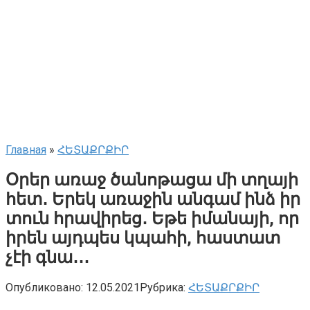
Главная
»
ՀԵՏԱՔՐՔԻՐ
Օրեր առաջ ծանոթացա մի տղայի
հետ․ Երեկ առաջին անգամ ինձ իր
տուն հրավիրեց․ Եթե իմանայի, որ
իրեն այդպես կպահի, հաստատ
չէի գնա․․․
Опубликовано:
12.05.2021
Рубрика:
ՀԵՏԱՔՐՔԻՐ