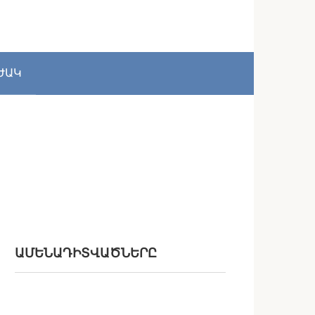
ԺԱԿ
ԱՄԵՆԱԴԻՏՎԱԾՆԵՐԸ