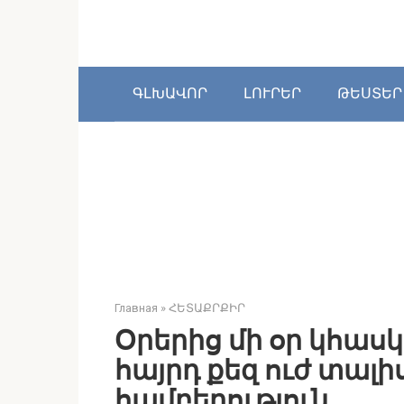
Перейти
к
контенту
ԳԼԽԱՎՈՐ
ԼՈՒՐԵՐ
ԹԵՍՏԵՐ
Главная
»
ՀԵՏԱՔՐՔԻՐ
Օրերից մի օր կհասկ
հայրդ քեզ ուժ տալիս
համբերություն…