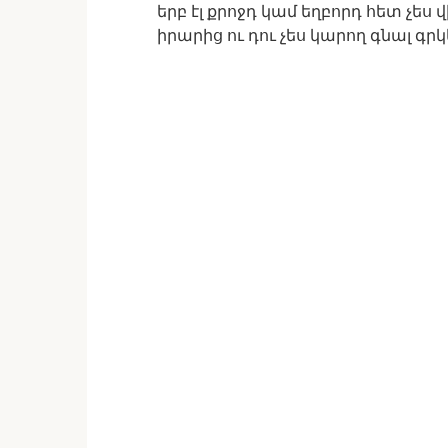
երբ էլ քրոջդ կամ եղբորդ հետ չես
իրարից ու դու չես կարող գնալ գրկե