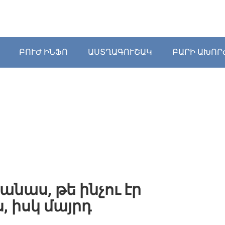
ԲՈՒԺ ԻՆՖՈ
ԱՍՏՂԱԳՈՒՇԱԿ
ԲԱՐԻ ԱԽՈՐ
անաս, թե ինչու էր
, իսկ մայրդ