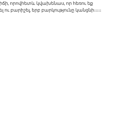
 վիճի, որովհետև կվախենաս, որ հեռու եք
լ ու բարիշել, երբ բարկությունը կանցնի։։։։։