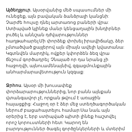
Այծեղջյուր.
Այսօրվանից մեծ սպասումներ մի
ունեցեք, այն բավական ձանձրալի կանցնի:
Չարժե հույսը դնել արտառոց բաների վրա:
Ստիպված կլինեք մանր կենցաղային խնդիրներ
լուծել և աննշան դժվարություններ
հաղթահարել:Մի փորձեք փոխել իրավիճակը, ձեր
չմտածված քայլերով այն միայն ավելի կվատանա:
Կգտնվեն մարդիկ, ովքեր կփորձեն ձեզ վրա
ճնշում գործադրել: Չնայած որ դա նրանց չի
հաջողվի, այնուամենայնիվ, զգացմունքային
անհարմարավետություն կզգաք:
Ջրհոս.
Այսօր մի խուսափեք
փորձարարություններից, նոր բանն այնքան
վտանգավոր չէ, որքան թվում է առաջին
հայացքից: Հաջող օր է ձեր մեջ ստեղծագործական
ներուժ բացահայտելու համար:Սա նաև այն
օրերից է, երբ ստիպված պիտի լինեք հաշտվել
որոշ կորուստների հետ: Կարող են
բարդություններ ծագել գործընկերների և մտերիմ