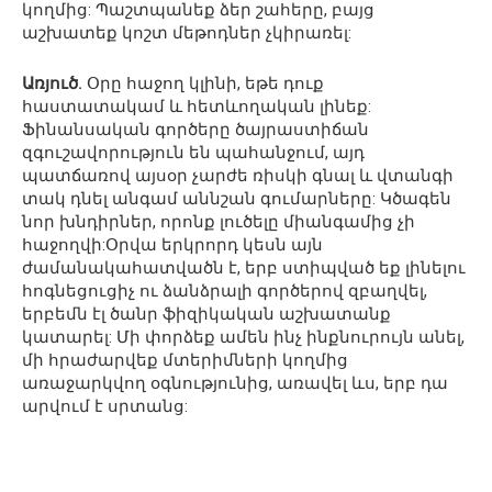
կողմից: Պաշտպանեք ձեր շահերը, բայց
աշխատեք կոշտ մեթոդներ չկիրառել:
Առյուծ.
Օրը հաջող կլինի, եթե դուք
հաստատակամ և հետևողական լինեք:
Ֆինանսական գործերը ծայրաստիճան
զգուշավորություն են պահանջում, այդ
պատճառով այսօր չարժե ռիսկի գնալ և վտանգի
տակ դնել անգամ աննշան գումարները: Կծագեն
նոր խնդիրներ, որոնք լուծելը միանգամից չի
հաջողվի:Օրվա երկրորդ կեսն այն
ժամանակահատվածն է, երբ ստիպված եք լինելու
հոգնեցուցիչ ու ձանձրալի գործերով զբաղվել,
երբեմն էլ ծանր ֆիզիկական աշխատանք
կատարել: Մի փորձեք ամեն ինչ ինքնուրույն անել,
մի հրաժարվեք մտերիմների կողմից
առաջարկվող օգնությունից, առավել ևս, երբ դա
արվում է սրտանց: