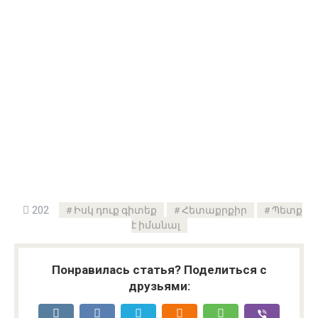
202
Իսկ դուք գիտեք
Հետաքրքիր
Պետք
է իմանալ
Понравилась статья? Поделиться с
друзьями: