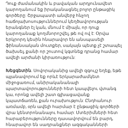
Դուք ժամանակին և բավական արդյունավետ
կարողանում եք իրականացնել բոլոր ընթացիկ
գործերը: Շրջապատի անվերջ հնչող
հաճոյախոսություններում կեղծավորության
երանգներ էլ կան, մնում է միայն, որ դուք
կարողանաք կողմնորոշվել, թե ով ով է: Օրվա
երկրորդ կեսին հնարավոր են անսպասելի
ֆինանսական մուտքեր, սակայն պետք չէ շտապել
ծախսել, քանի որ շուտով կգտնեք դրանց համար
ավելի արժանի կիրառություն:
Խեցգետին.
Սովորականից ավելի զգույշ եղեք, եթե
պլանավորում եք որևէ երկարաժամկետ
միջոցառում, անիրականանալի
պարտավորությունների հետ կապվելու վտանգ
կա, որոնք ավելի շատ գլխացավանք
կպատճառեն, քան ուրախություն: Ընդհանուր
առմամբ, օրն ավելի հարմար է ընթացիկ գործերի
վրա կենտրոնանալու համար: Մտերիմների հետ
հարաբերությունները դասավորվում են բարդ,
հնարավոր են սադրանքներ ազգականների