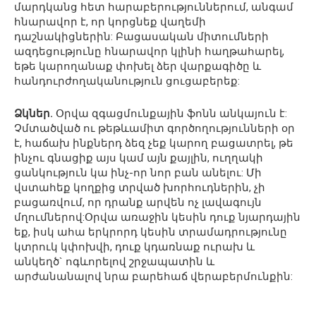
մարդկանց հետ հարաբերություններում, անգամ
հնարավոր է, որ կորցնեք վաղեմի
դաշնակիցներին: Բացասական միտումների
ազդեցությունը հնարավոր կլինի հաղթահարել,
եթե կարողանաք փոխել ձեր վարքագիծը և
հանդուրժողականություն ցուցաբերեք:
Ձկներ.
Օրվա զգացմունքային ֆոնն անկայուն է:
Չմտածված ու թեթևամիտ գործողությունների օր
է, հաճախ ինքներդ ձեզ չեք կարող բացատրել, թե
ինչու գնացիք այս կամ այն քայլին, ուղղակի
ցանկություն կա ինչ-որ նոր բան անելու: Մի
վստահեք կողքից տրված խորհուդներին, չի
բացառվում, որ դրանք արվեն ոչ լավագույն
մղումներով:Օրվա առաջին կեսին դուք նյարդային
եք, իսկ ահա երկրորդ կեսին տրամադրությունը
կտրուկ կփոխվի, դուք կդառնաք ուրախ և
անկեղծ` ոգևորելով շրջապատին և
արժանանալով նրա բարեհաճ վերաբերմունքին: