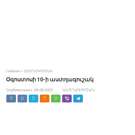
Главная
»
ԱՍՏՂԱԳՈՒՇԱԿ
Օգոստոսի 10-ի աստղագուշակ
Опубликовано:
09.08.2020
ԱՍՏՂԱԳՈՒՇԱԿ