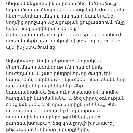
Անգամ կենցաղային գործերը ձեզ մեծ հաճույք
կպատճառեն: Հնարավոր են ազդեցիկ մարդկանց
հետ հանդիպումների, իսկ հետո նաև նրանց
կողմից որոշակի աջացության ցուցաբերում, ինչը
կօգնի ձեզ կարիերայի վերելքի
ճանապարհին:Այսօր դուք հեշտ եք լեզու գտնում
մտերմիների հետ, սակայն միշտ չէ, որ ասում եք
այն, ինչ մտածում եք:
Աղեղնավոր.
Օրվա ընթացքում դրական
միտումների ազդեցությունը հետզհետե
կուժեղանա, և շատ խնդիրներ, որ ծագել էին
նախօրեին, բարեհաջող կլուծվեն: Կհայտնվեն նոր
դաշնակիցներ ու ընկերներ: Ձեր
նպատակամղվածությունը շրջապատի կողմից
հարգանքի կարժանանա, և ձեզ սիրով օգնության
ձեռք կմեկնեն, եթե դրա կարիքն ունենաք:Թեև
այսօր շատ սիրառատ եք և պատրաստ
ռոմանտիկ հարաբերությունների, բայց,
բարեբախտաբար, ձեզ կհաջողվի խուսափել
թեթևամիտ և հիմար արարքներից: