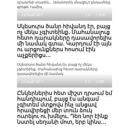
դրակոնի տարին․․․ Ամանորին մնացել է ընդամենը
գրեթե 1ամիս,
ՀԵՏԱՔՐՔԻՐ
0
658
Սկեսուրս ծանր հիվանդ էր, բայց
ոչ մեկս չգիտեինք․ Մահանալուց
հետո դարակները դասավորելիս
մի նամակ գտա․ Կարդում էի այն
ու արցունքներս հոսում էին
աչքերիցս․․․
Սկեսուրս ծանր հիվանդ էր, բայց ոչ մեկս
չգիտեինք․ Մահանալուց հետո դարակները
դասավորելիս մի նամակ
ՀԵՏԱՔՐՔԻՐ
0
691
Ընկերներիս հետ միշտ դրսում եմ
հանդիպում, բայց էս անգամ
չգիտեմ մտքովս ինչ անցավ
հրավիրեցի մեր տուն ձուկ
ուտելու ու խմելու․ Դեռ նոր էինք
նստել սեղանի մոտ, երբ կինս․․․