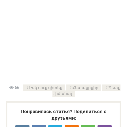
56
Իսկ դուք գիտեք
Հետաքրքիր
Պետք
է իմանալ
Понравилась статья? Поделиться с
друзьями: