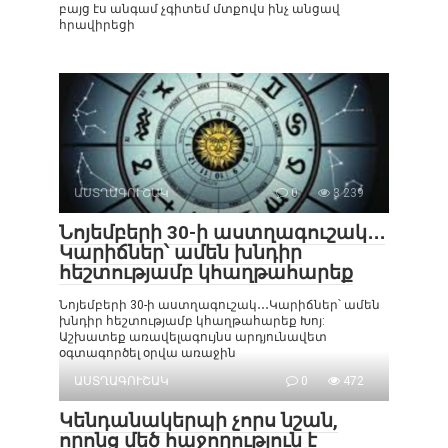
բայց էս անգամ չգիտեմ մտքովս ինչ անցավ
հրավիրեցի
ԱՍՏՂԱԳՈՒՇԱԿ
0
3 239
Նոյեմբերի 30-ի աստղագուշակ․․․
Կարիճներ՝ ամեն խնդիր
հեշտությամբ կհաղթահարեք
Նոյեմբերի 30-ի աստղագուշակ․․․Կարիճներ՝ ամեն
խնդիր հեշտությամբ կհաղթահարեք Խոյ:
Աշխատեք առավելագույնս արդյունավետ
օգտագործել օրվա առաջին
ԱՍՏՂԱԳՈՒՇԱԿ
0
472
Կենդանակերպի չորս նշան,
որոնց մեծ հաջողություն է