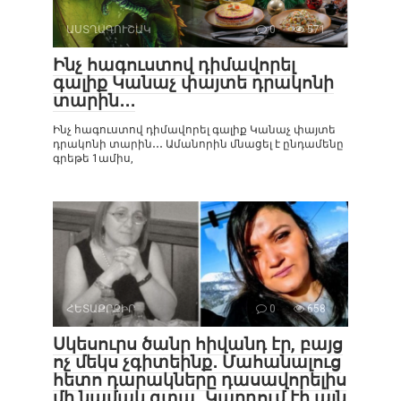
ԱՍՏՂԱԳՈՒՇԱԿ
0
571
Ինչ հագուստով դիմավորել
գալիք Կանաչ փայտե դրակոնի
տարին․․․
Ինչ հագուստով դիմավորել գալիք Կանաչ փայտե
դրակոնի տարին․․․ Ամանորին մնացել է ընդամենը
գրեթե 1ամիս,
ՀԵՏԱՔՐՔԻՐ
0
658
Սկեսուրս ծանր հիվանդ էր, բայց
ոչ մեկս չգիտեինք․ Մահանալուց
հետո դարակները դասավորելիս
մի նամակ գտա․ Կարդում էի այն