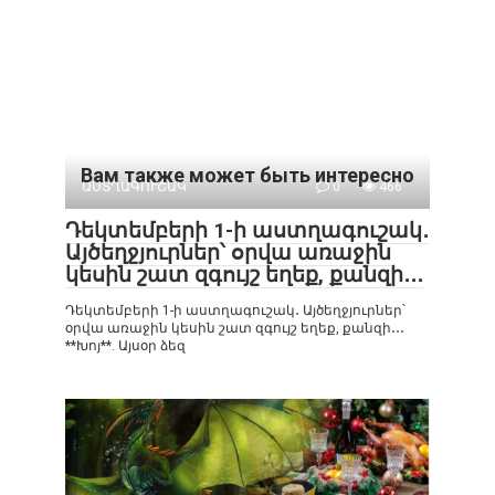
Вам также может быть интересно
ԱՍՏՂԱԳՈՒՇԱԿ
0
466
Դեկտեմբերի 1-ի աստղագուշակ․
Այծեղջյուրներ՝ օրվա առաջին
կեսին շատ զգույշ եղեք, քանզի․․․
Դեկտեմբերի 1-ի աստղագուշակ․ Այծեղջյուրներ՝
օրվա առաջին կեսին շատ զգույշ եղեք, քանզի․․․
**Խոյ**. Այսօր ձեզ