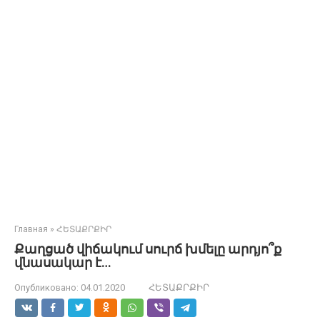
Главная
»
ՀԵՏԱՔՐՔԻՐ
Քաղցած վիճակում սուրճ խմելը արդյո՞ք
վնասակար է…
Опубликовано:
04.01.2020
ՀԵՏԱՔՐՔԻՐ