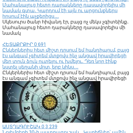
Մահանալուց հետո դարակները դասավորելիս մի
նամակ գտա․ Կարդում էի այն ու արցունքներս
հոսում էին աչքերիցս․․․
Սկեսուրս ծանր հիվանդ էր, բայց ոչ մեկս չգիտեինք․
Մահանալուց հետո դարակները դասավորելիս մի
նամակ
ՀԵՏԱՔՐՔԻՐ
0
691
Ընկերներիս հետ միշտ դրսում եմ հանդիպում, բայց
էս անգամ չգիտեմ մտքովս ինչ անցավ հրավիրեցի
մեր տուն ձուկ ուտելու ու խմելու․ Դեռ նոր էինք
նստել սեղանի մոտ, երբ կինս․․․
Ընկերներիս հետ միշտ դրսում եմ հանդիպում, բայց
էս անգամ չգիտեմ մտքովս ինչ անցավ հրավիրեցի
ԱՍՏՂԱԳՈՒՇԱԿ
0
3 239
Նոյեմբերի 30-ի աստղագուշակ․․․Կարիճներ՝ ամեն