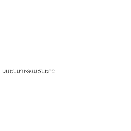
ԱՄԵՆԱԴԻՏՎԱԾՆԵՐԸ