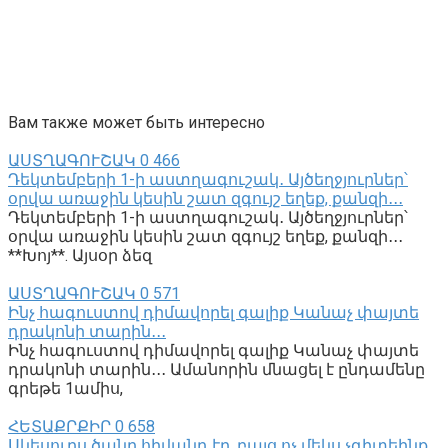
Вам также может быть интересно
ԱՍՏՂԱԳՈՒՇԱԿ
0
466
Դեկտեմբերի 1-ի աստղագուշակ․ Այծեղջյուրներ՝
օրվա առաջին կեսին շատ զգույշ եղեք, քանզի․․․
Դեկտեմբերի 1-ի աստղագուշակ․ Այծեղջյուրներ՝
օրվա առաջին կեսին շատ զգույշ եղեք, քանզի․․․
**Խոյ**. Այսօր ձեզ
ԱՍՏՂԱԳՈՒՇԱԿ
0
571
Ինչ հագուստով դիմավորել գալիք Կանաչ փայտե
դրակոնի տարին․․․
Ինչ հագուստով դիմավորել գալիք Կանաչ փայտե
դրակոնի տարին․․․ Ամանորին մնացել է ընդամենը
գրեթե 1ամիս,
ՀԵՏԱՔՐՔԻՐ
0
658
Սկեսուրս ծանր հիվանդ էր, բայց ոչ մեկս չգիտեինք․