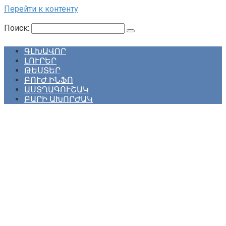
Перейти к контенту
Поиск:
ԳԼԽԱՎՈՐ
ԼՈՒՐԵՐ
ԹԵՍՏԵՐ
ԲՈՒԺ ԻՆՖՈ
ԱՍՏՂԱԳՈՒՇԱԿ
ԲԱՐԻ ԱԽՈՐԺԱԿ