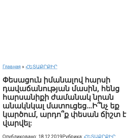
Главная
»
ՀԵՏԱՔՐՔԻՐ
Փեսացուն իմանալով հարսի
դավաճանության մասին, հենց
հարսանիքի ժամանակ նրան
անակնկալ մատուցեց…Ի՞նչ եք
կարծում, արդո՞ք փեսան ճիշտ է
վարվել:
Опубликовано:
18.12.2019
Рубрика:
ՀԵՏԱՔՐՔԻՐ