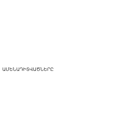
ԱՄԵՆԱԴԻՏՎԱԾՆԵՐԸ