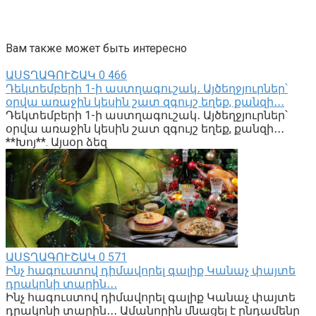
Вам также может быть интересно
ԱՍՏՂԱԳՈՒՇԱԿ
0
466
Դեկտեմբերի 1-ի աստղագուշակ․ Այծեղջյուրներ՝
օրվա առաջին կեսին շատ զգույշ եղեք, քանզի․․․
Դեկտեմբերի 1-ի աստղագուշակ․ Այծեղջյուրներ՝
օրվա առաջին կեսին շատ զգույշ եղեք, քանզի․․․
**Խոյ**. Այսօր ձեզ
ԱՍՏՂԱԳՈՒՇԱԿ
0
571
Ինչ հագուստով դիմավորել գալիք Կանաչ փայտե
դրակոնի տարին․․․
Ինչ հագուստով դիմավորել գալիք Կանաչ փայտե
դրակոնի տարին․․․ Ամանորին մնացել է ընդամենը