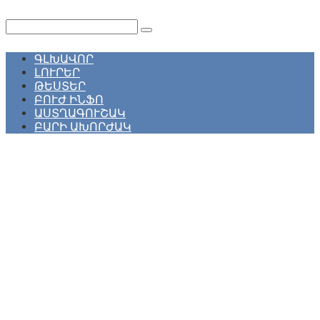
Перейти
к
Поиск:
контенту
ԳԼԽԱՎՈՐ
ԼՈՒՐԵՐ
ԹԵՍՏԵՐ
ԲՈՒԺ ԻՆՖՈ
ԱՍՏՂԱԳՈՒՇԱԿ
ԲԱՐԻ ԱԽՈՐԺԱԿ