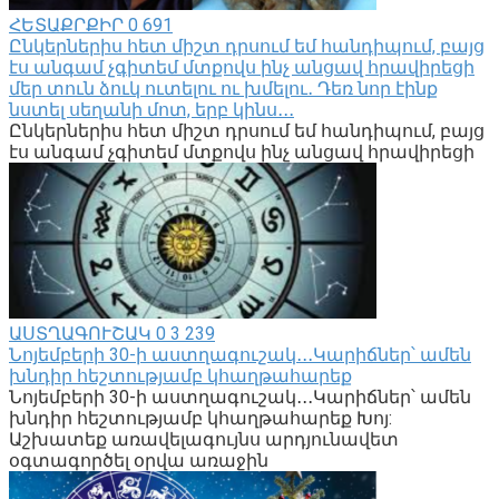
ՀԵՏԱՔՐՔԻՐ
0
691
Ընկերներիս հետ միշտ դրսում եմ հանդիպում, բայց
էս անգամ չգիտեմ մտքովս ինչ անցավ հրավիրեցի
մեր տուն ձուկ ուտելու ու խմելու․ Դեռ նոր էինք
նստել սեղանի մոտ, երբ կինս․․․
Ընկերներիս հետ միշտ դրսում եմ հանդիպում, բայց
էս անգամ չգիտեմ մտքովս ինչ անցավ հրավիրեցի
ԱՍՏՂԱԳՈՒՇԱԿ
0
3 239
Նոյեմբերի 30-ի աստղագուշակ․․․Կարիճներ՝ ամեն
խնդիր հեշտությամբ կհաղթահարեք
Նոյեմբերի 30-ի աստղագուշակ․․․Կարիճներ՝ ամեն
խնդիր հեշտությամբ կհաղթահարեք Խոյ:
Աշխատեք առավելագույնս արդյունավետ
օգտագործել օրվա առաջին