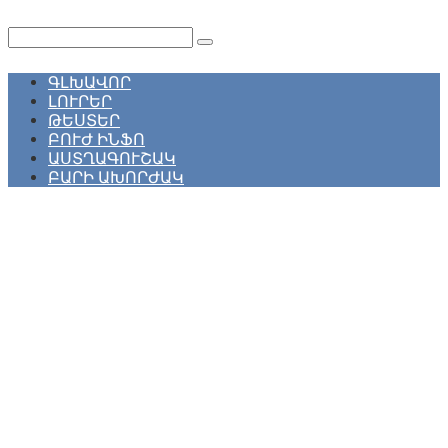
Перейти
к
Поиск:
контенту
ԳԼԽԱՎՈՐ
ԼՈՒՐԵՐ
ԹԵՍՏԵՐ
ԲՈՒԺ ԻՆՖՈ
ԱՍՏՂԱԳՈՒՇԱԿ
ԲԱՐԻ ԱԽՈՐԺԱԿ