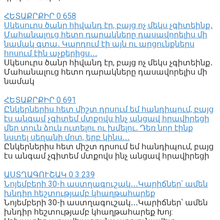
ՀԵՏԱՔՐՔԻՐ
0
658
Սկեսուրս ծանր հիվանդ էր, բայց ոչ մեկս չգիտեինք․
Մահանալուց հետո դարակները դասավորելիս մի
նամակ գտա․ Կարդում էի այն ու արցունքներս
հոսում էին աչքերիցս․․․
Սկեսուրս ծանր հիվանդ էր, բայց ոչ մեկս չգիտեինք․
Մահանալուց հետո դարակները դասավորելիս մի
նամակ
ՀԵՏԱՔՐՔԻՐ
0
691
Ընկերներիս հետ միշտ դրսում եմ հանդիպում, բայց
էս անգամ չգիտեմ մտքովս ինչ անցավ հրավիրեցի
մեր տուն ձուկ ուտելու ու խմելու․ Դեռ նոր էինք
նստել սեղանի մոտ, երբ կինս․․․
Ընկերներիս հետ միշտ դրսում եմ հանդիպում, բայց
էս անգամ չգիտեմ մտքովս ինչ անցավ հրավիրեցի
ԱՍՏՂԱԳՈՒՇԱԿ
0
3 239
Նոյեմբերի 30-ի աստղագուշակ․․․Կարիճներ՝ ամեն
խնդիր հեշտությամբ կհաղթահարեք
Նոյեմբերի 30-ի աստղագուշակ․․․Կարիճներ՝ ամեն
խնդիր հեշտությամբ կհաղթահարեք Խոյ: