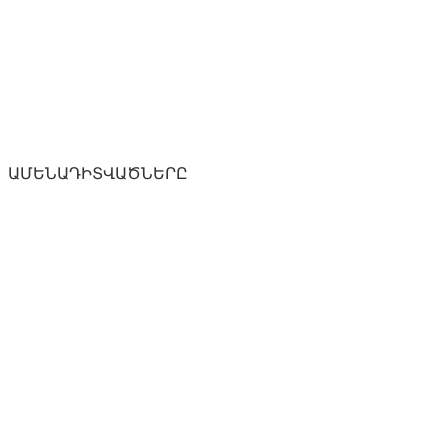
ԱՄԵՆԱԴԻՏՎԱԾՆԵՐԸ