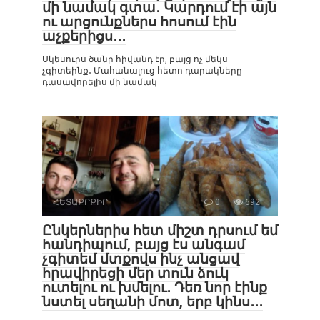
մի նամակ գտա․ Կարդում էի այն
ու արցունքներս հոսում էին
աչքերիցս․․․
Սկեսուրս ծանր հիվանդ էր, բայց ոչ մեկս
չգիտեինք․ Մահանալուց հետո դարակները
դասավորելիս մի նամակ
ՀԵՏԱՔՐՔԻՐ
0
692
Ընկերներիս հետ միշտ դրսում եմ
հանդիպում, բայց էս անգամ
չգիտեմ մտքովս ինչ անցավ
հրավիրեցի մեր տուն ձուկ
ուտելու ու խմելու․ Դեռ նոր էինք
նստել սեղանի մոտ, երբ կինս․․․