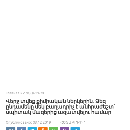
Главная
»
ՀԵՏԱՔՐՔԻՐ
Վերջ տվեք քիմիական ներկերին. Ձեզ
ընդամենը մեկ բաղադրիչ է անհրաժեշտ՝
սպիտակ մազերից ազատվելու համար
Опубликовано:
03.12.2019
ՀԵՏԱՔՐՔԻՐ