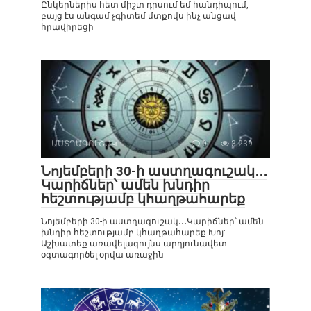
Ընկերներիս հետ միշտ դրսում եմ հանդիպում,
բայց էս անգամ չգիտեմ մտքովս ինչ անցավ
հրավիրեցի
ԱՍՏՂԱԳՈՒՇԱԿ
0
3 239
Նոյեմբերի 30-ի աստղագուշակ․․․
Կարիճներ՝ ամեն խնդիր
հեշտությամբ կհաղթահարեք
Նոյեմբերի 30-ի աստղագուշակ․․․Կարիճներ՝ ամեն
խնդիր հեշտությամբ կհաղթահարեք Խոյ:
Աշխատեք առավելագույնս արդյունավետ
օգտագործել օրվա առաջին