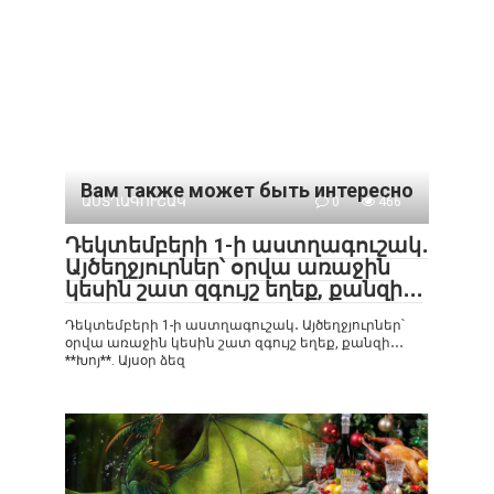
Вам также может быть интересно
ԱՍՏՂԱԳՈՒՇԱԿ
0
466
Դեկտեմբերի 1-ի աստղագուշակ․
Այծեղջյուրներ՝ օրվա առաջին
կեսին շատ զգույշ եղեք, քանզի․․․
Դեկտեմբերի 1-ի աստղագուշակ․ Այծեղջյուրներ՝
օրվա առաջին կեսին շատ զգույշ եղեք, քանզի․․․
**Խոյ**. Այսօր ձեզ