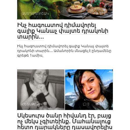
ԱՍՏՂԱԳՈՒՇԱԿ
0
571
Ինչ հագուստով դիմավորել
գալիք Կանաչ փայտե դրակոնի
տարին․․․
Ինչ հագուստով դիմավորել գալիք Կանաչ փայտե
դրակոնի տարին․․․ Ամանորին մնացել է ընդամենը
գրեթե 1ամիս,
ՀԵՏԱՔՐՔԻՐ
0
659
Սկեսուրս ծանր հիվանդ էր, բայց
ոչ մեկս չգիտեինք․ Մահանալուց
հետո դարակները դասավորելիս