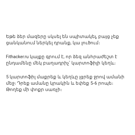
Եթե ձեր մազերը սկսել են սպիտակել, բայց չեք
ցանկանում ներկել դրանք, կա լուծում։
Fithacker.ru կայքը գրում է, որ ձեզ անհրաժեշտ է
ընդամենը մեկ բաղադրիչ՝ կարտոֆիլի կեղև։
5 կարտոֆիլ մաքրեք և կեղևը լցրեք ջրով ամանի
մեջ։ Դրեք ամանը կրակին և եփեք 5-6 րոպե։
Թողեք մի փոքր սառչի։