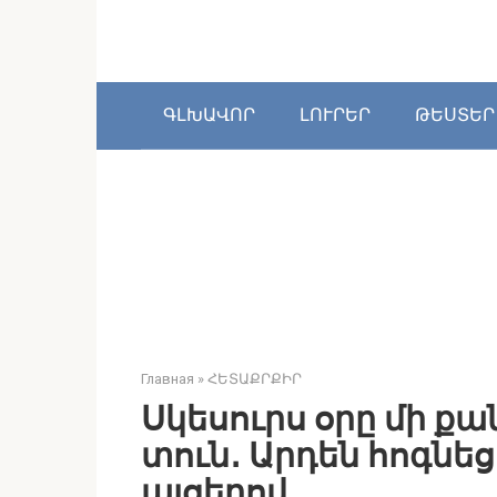
Перейти
к
контенту
ԳԼԽԱՎՈՐ
ԼՈՒՐԵՐ
ԹԵՍՏԵՐ
Главная
»
ՀԵՏԱՔՐՔԻՐ
Սկեսուրս օրը մի քա
տուն․ Արդեն հոգնեց
այցերով․․․