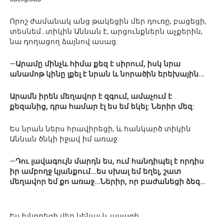
Որոշ ժամանակ անց թակեցին մեր դուռը, բացեցի,
տեսնեմ…տիկին Աննան է, արցունքներն աչքերին,
նա դողացող ձայնով ասաց.
—
Արամը մինչև հիմա քեզ է սիրում, իսկ նրա
անամոթ կինը լքել է նրան և նորածին երեխային…
Արամն իրեն մեղավոր է զգում, ամաչում է
քեզանից, դրա համար էլ ես եմ եկել: Ներիր մեզ:
Ես նրան ներս հրավիրեցի, և հանկարծ տիկին
Աննան ծնկի իջավ իմ առաջ.
—
Դու լավագույն մարդն ես, ում հանդիպել է որդիս
իր ամբողջ կյանքում…ես սխալ եմ եղել, շատ
մեղավոր եմ քո առաջ…Ներիր, որ բաժանեցի ձեզ…
Ես խնդրեցի վեր կենալ և ասացի.