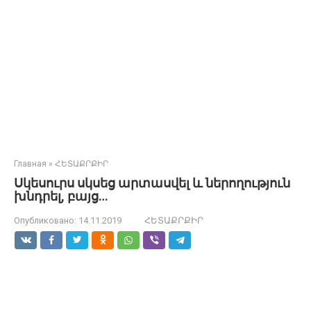
Главная
»
ՀԵՏԱՔՐՔԻՐ
Սկեսուրս սկսեց արտասվել և ներողություն
խնդրել, բայց…
Опубликовано:
14.11.2019
ՀԵՏԱՔՐՔԻՐ