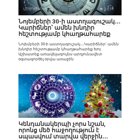
ԱՍՏՂԱԳՈՒՇԱԿ
0
3 239
Նոյեմբերի 30-ի աստղագուշակ․․․
Կարիճներ՝ ամեն խնդիր
հեշտությամբ կհաղթահարեք
Նոյեմբերի 30-ի աստղագուշակ․․․Կարիճներ՝ ամեն
խնդիր հեշտությամբ կհաղթահարեք Խոյ:
Աշխատեք առավելագույնս արդյունավետ
օգտագործել օրվա առաջին
ԱՍՏՂԱԳՈՒՇԱԿ
0
472
Կենդանակերպի չորս նշան,
որոնց մեծ հաջողություն է
սպասվում տարվա վերջին․․․