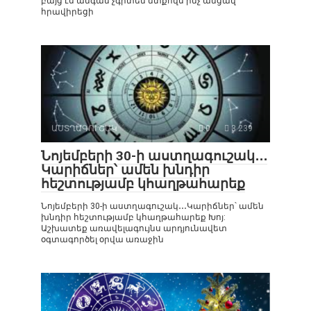
բայց էս անգամ չգիտեմ մտքովս ինչ անցավ
հրավիրեցի
ԱՍՏՂԱԳՈՒՇԱԿ
0
3 239
Նոյեմբերի 30-ի աստղագուշակ․․․
Կարիճներ՝ ամեն խնդիր
հեշտությամբ կհաղթահարեք
Նոյեմբերի 30-ի աստղագուշակ․․․Կարիճներ՝ ամեն
խնդիր հեշտությամբ կհաղթահարեք Խոյ:
Աշխատեք առավելագույնս արդյունավետ
օգտագործել օրվա առաջին