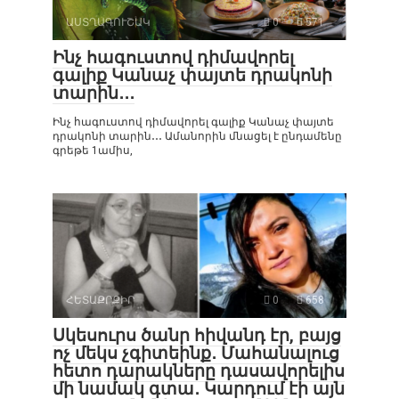
ԱՍՏՂԱԳՈՒՇԱԿ
0
571
Ինչ հագուստով դիմավորել
գալիք Կանաչ փայտե դրակոնի
տարին․․․
Ինչ հագուստով դիմավորել գալիք Կանաչ փայտե
դրակոնի տարին․․․ Ամանորին մնացել է ընդամենը
գրեթե 1ամիս,
ՀԵՏԱՔՐՔԻՐ
0
658
Սկեսուրս ծանր հիվանդ էր, բայց
ոչ մեկս չգիտեինք․ Մահանալուց
հետո դարակները դասավորելիս
մի նամակ գտա․ Կարդում էի այն