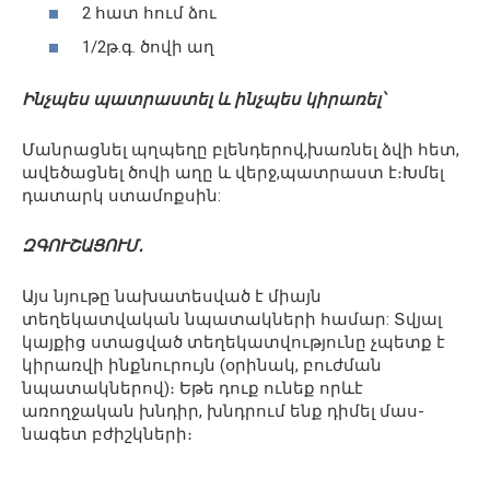
2 հատ հում ձու
1/2թ.գ. ծովի աղ
Ինչպես պատրաստել և ինչպես կիրառել՝
Մանրացնել պղպեղը բլենդերով,խառնել ձվի հետ,
ավեծացնել ծովի աղը և վերջ,պատրաստ է։Խմել
դատարկ ստամոքսին:
ԶԳՈՒՇԱՑՈՒՄ․
Այս նյութը նախատեսված է միայն
տեղեկատվական նպատակների համար: Տվյալ
կայքից ստացված տեղեկատվությունը չպետք է
կիրառվի ինքնուրույն (օրինակ, բուժման
նպատակներով)։ Եթե դուք ունեք որևէ
առողջական խնդիր, խնդրում ենք դիմել մաս-
նագետ բժիշկների։