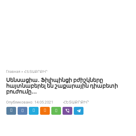
Главная
»
ՀԵՏԱՔՐՔԻՐ
Սենսացիա․ Ֆիլիպինցի բժիշկները
հայտնաբերել են շաքարային դիաբետի
բուժումը․․․
Опубликовано:
14.05.2021
ՀԵՏԱՔՐՔԻՐ