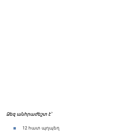
Ձեզ անհրաժեշտ է՝
12 հատ պղպեղ