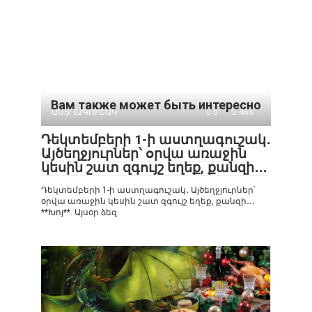
Вам также может быть интересно
ԱՍՏՂԱԳՈՒՇԱԿ
0
466
Դեկտեմբերի 1-ի աստղագուշակ․
Այծեղջյուրներ՝ օրվա առաջին
կեսին շատ զգույշ եղեք, քանզի․․․
Դեկտեմբերի 1-ի աստղագուշակ․ Այծեղջյուրներ՝
օրվա առաջին կեսին շատ զգույշ եղեք, քանզի․․․
**Խոյ**. Այսօր ձեզ