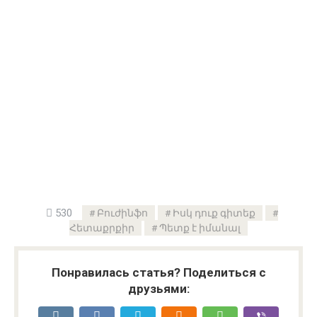
530
Բուժինֆո
Իսկ դուք գիտեք
Հետաքրքիր
Պետք է իմանալ
Понравилась статья? Поделиться с
друзьями: