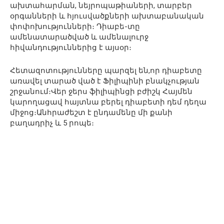
ախտահարման, նեյրոպաթիաների, տարբեր
օրգանների և հյուսվածքների ախտաբանական
փոփոխությունների։ Դիաբե-տը
ամենատարածված և ամենալուրջ
հիվանդություններից է այսօր։
Հետազոտությունները պարզել են,որ դիաբետը
առավել տարած ված է Ֆիլիպինի բնակչության
շրջանում։Վեր ջերս ֆիլիպինցի բժիշկ Հայմեն
կարողացավ հայտնա բերել դիաբետի դեմ դեղա
միջոց։Անհրաժեշտ է ընդամենը մի քանի
բաղադրիչ և 5 րոպե։