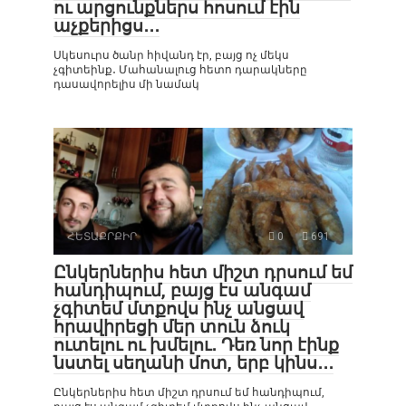
ու արցունքներս հոսում էին
աչքերիցս․․․
Սկեսուրս ծանր հիվանդ էր, բայց ոչ մեկս
չգիտեինք․ Մահանալուց հետո դարակները
դասավորելիս մի նամակ
ՀԵՏԱՔՐՔԻՐ
0
691
Ընկերներիս հետ միշտ դրսում եմ
հանդիպում, բայց էս անգամ
չգիտեմ մտքովս ինչ անցավ
հրավիրեցի մեր տուն ձուկ
ուտելու ու խմելու․ Դեռ նոր էինք
նստել սեղանի մոտ, երբ կինս․․․
Ընկերներիս հետ միշտ դրսում եմ հանդիպում,