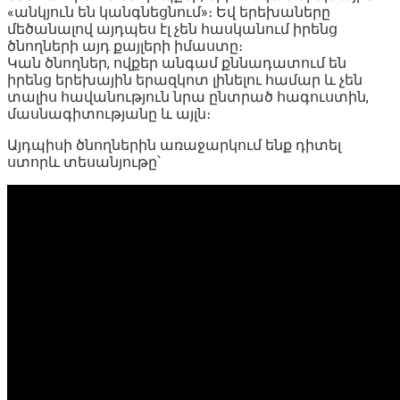
«անկյուն են կանգնեցնում»։ Եվ երեխաները
մեծանալով այդպես էլ չեն հասկանում իրենց
ծնողների այդ քայլերի իմաստը։
Կան ծնողներ, ովքեր անգամ քննադատում են
իրենց երեխային երազկոտ լինելու համար և չեն
տալիս հավանություն նրա ընտրած հագուստին,
մասնագիտությանը և այլն։
Այդպիսի ծնողներին առաջարկում ենք դիտել
ստորև տեսանյութը՝