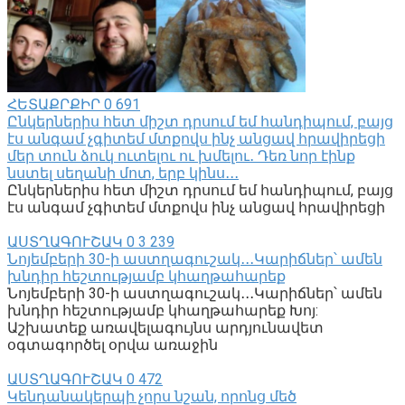
ՀԵՏԱՔՐՔԻՐ
0
691
Ընկերներիս հետ միշտ դրսում եմ հանդիպում, բայց
էս անգամ չգիտեմ մտքովս ինչ անցավ հրավիրեցի
մեր տուն ձուկ ուտելու ու խմելու․ Դեռ նոր էինք
նստել սեղանի մոտ, երբ կինս․․․
Ընկերներիս հետ միշտ դրսում եմ հանդիպում, բայց
էս անգամ չգիտեմ մտքովս ինչ անցավ հրավիրեցի
ԱՍՏՂԱԳՈՒՇԱԿ
0
3 239
Նոյեմբերի 30-ի աստղագուշակ․․․Կարիճներ՝ ամեն
խնդիր հեշտությամբ կհաղթահարեք
Նոյեմբերի 30-ի աստղագուշակ․․․Կարիճներ՝ ամեն
խնդիր հեշտությամբ կհաղթահարեք Խոյ:
Աշխատեք առավելագույնս արդյունավետ
օգտագործել օրվա առաջին
ԱՍՏՂԱԳՈՒՇԱԿ
0
472
Կենդանակերպի չորս նշան, որոնց մեծ