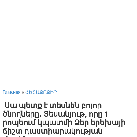
Главная
»
ՀԵՏԱՔՐՔԻՐ
Սա պետք է տեսնեն բոլոր
ծնողները․ Տեսանյութ, որը 1
րոպեում կպատմի Ձեր երեխայի
ճիշտ դաստիարակության