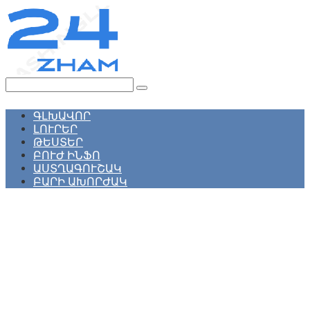
Перейти
к
контенту
Поиск:
ԳԼԽԱՎՈՐ
ԼՈՒՐԵՐ
ԹԵՍՏԵՐ
ԲՈՒԺ ԻՆՖՈ
ԱՍՏՂԱԳՈՒՇԱԿ
ԲԱՐԻ ԱԽՈՐԺԱԿ