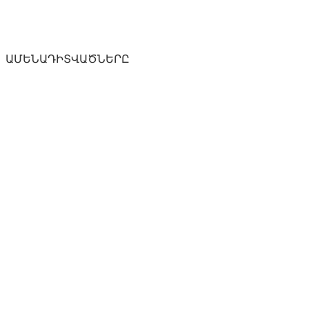
ԱՄԵՆԱԴԻՏՎԱԾՆԵՐԸ