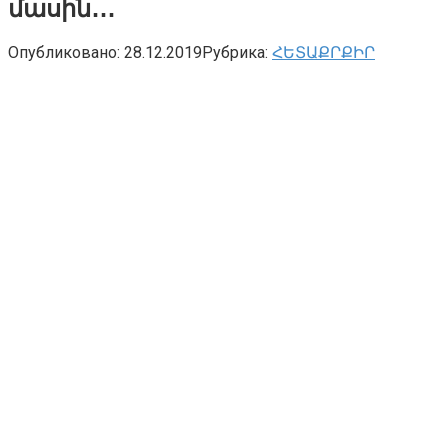
մասին․․․
Опубликовано:
28.12.2019
Рубрика:
ՀԵՏԱՔՐՔԻՐ