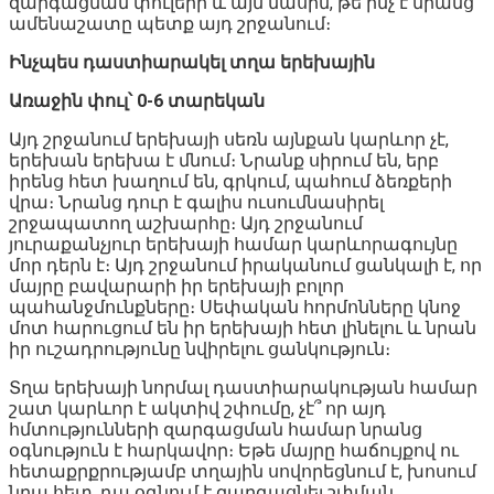
զարգացման փուլերի և այն մասին, թե ինչ է նրանց
ամենաշատը պետք այդ շրջանում։
Ինչպես դաստիարակել տղա երեխային
Առաջին փուլ՝ 0-6 տարեկան
Այդ շրջանում երեխայի սեռն այնքան կարևոր չէ,
երեխան երեխա է մնում։ Նրանք սիրում են, երբ
իրենց հետ խաղում են, գրկում, պահում ձեռքերի
վրա։ Նրանց դուր է գալիս ուսումնասիրել
շրջապատող աշխարհը։ Այդ շրջանում
յուրաքանչյուր երեխայի համար կարևորագույնը
մոր դերն է։ Այդ շրջանում իրականում ցանկալի է, որ
մայրը բավարարի իր երեխայի բոլոր
պահանջմունքները։ Սեփական հորմոնները կնոջ
մոտ հարուցում են իր երեխայի հետ լինելու և նրան
իր ուշադրությունը նվիրելու ցանկություն։
Տղա երեխայի նորմալ դաստիարակության համար
շատ կարևոր է ակտիվ շփումը, չէ՞ որ այդ
հմտությունների զարգացման համար նրանց
օգնություն է հարկավոր։ Եթե մայրը հաճույքով ու
հետաքրքրությամբ տղային սովորեցնում է, խոսում
նրա հետ, դա օգնում է զարգացնել շփման