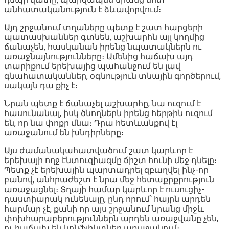
անհատականություն է ձևավորվում։
Այդ շրջանում տղաները պետք է շատ հարցերի
պատասխաններ գտնեն, աշխարհն այլ կողմից
ճանաչեն, հասկանան իրենց նպատակներն ու
առաջնայնությունները։ Ամենից հաճախ այդ
տարիքում երեխայից պահանջում են լավ
գնահատականներ, օգնություն տնային գործերում,
սակայն դա քիչ է։
Նրան պետք է ճանաչել աշխարհը, նա ուզում է
հասունանալ, իսկ ծնողներն իրենց հերթին ուզում
են, որ նա փոքր մնա։ Դրա հետևանքով էլ
առաջանում են խնդիրները։
Այս ժամանակահատվածում շատ կարևոր է
երեխայի ողջ էնտուզիազմը ճիշտ հունի մեջ դնելը։
Պետք չէ երեխային պարտադրել զբաղվել ինչ-որ
բանով, անհրաժեշտ է նրա մեջ հետաքրքրություն
առաջացնել։ Տղայի համար կարևոր է ուսուցիչ-
դաստիարակ ունենալը, ընդ որում՝ հայրն արդեն
հարմար չէ, քանի որ այս շրջանում նրանց միջև
փոխհարաբերություններն արդեն առաջվանը չեն,
ու հաճախ են կոնֆլիկտներ առաջանում։