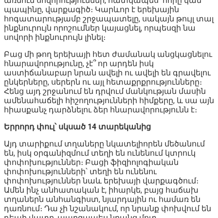
առնում սովորություններ, հատկապես՝ հորը կամ
պապինը, վարքագիծ։ Կարևոր է երեխային
հոգատարությամբ շրջապատելը, սակայն թույլ տալ
ինքնուրույն որոշումներ կայացնել, որպեսզի նա
սովորի ինքնուրույն լինել։
Բաց մի թող երեխայի հետ ժամանակ անցկացնելու
հնարավորությունը, չէ՞ որ արդեն իսկ
աստիճանաբար նրան ավելի ու ավելի են գրավելու
ընկերները, սերերն ու այլ հետաքրքրությունները։
Հենց այդ շրջանում են դրվում մանկության մասին
ամենահաճելի հիշողությունների հիմքերը, և սա այն
հիասքանչ դարձնելու ձեր հնարավորությունն է։
Երրորդ փուլ՝ սկսած 14 տարեկանից
Այդ տարիքում տղաները նկատելիորեն մեծանում
են, իսկ օրգանիզմում տեղի են ունենում կտրուկ
փոփոխություններ։ Բացի ֆիզիոլոգիական
փոփոխությունների՝ տեղի են ունենու
փոփոխություններ նաև երեխայի վարքագծում։
Ամեն ինչ անհատական է, իհարկե, բայց հաճախ
տղաներն անհանգիստ, նյարդային ու համառ են
դառնում։ Դա չի նշանակում, որ նրանք փոխվում են
դեպի վատը, պարզապես նրանց մոտ