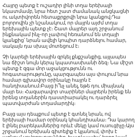
Հայրը պետք է ուշադիր լինի տղա երեխայի
նկատմամբ, նրա հետ շատ ժամանակ անցկացնի
ու ակտիվորեն հետաքրքրվի նրա կյանքով։Դա
բոլորովին չի նշանակում, որ մայրն այժմ տղա
երեխային պետք չէ։ Շատ մայրեր այդ շրջանում
ինքնակամ ինչ-որ չափով հեռանում են տղայի
կյանքից՝ նրան ավելի կոպիտ դարձնելու համար,
սակայն դա սխալ մոտեցում է։
Չի կարելի երեխային զրկել քնքշանքից, այլապես
նա ճիշտ նույն կերպ կպատասխանի ձեզ։ Նա միշտ
պետք է զգա մոր աջակցությունն ու
հոգատարությունը, պարզապես այս փուլում նրա
համար գլխավոր օրինակը հայրն է
հանդիսանում։Բայց ի՞նչ անել, եթե դու միայնակ
մայր ես։ Հազարավոր տարիներ մայրերն իրենք են
իրենց տղաներին դաստիարակել ու դարձրել
պատվարժան տղամարդիկ։
Բայց այս դեպքում պետք է գտնել նրան, ով
երեխայի համար օրինակ կհանդիսանա։ Դա կարող
է լինել բարեկամներից որևէ մեկը կամ ուսուցիչը։Այս
շրջանում երեխան գիտելիք է կլանում, փոխ է