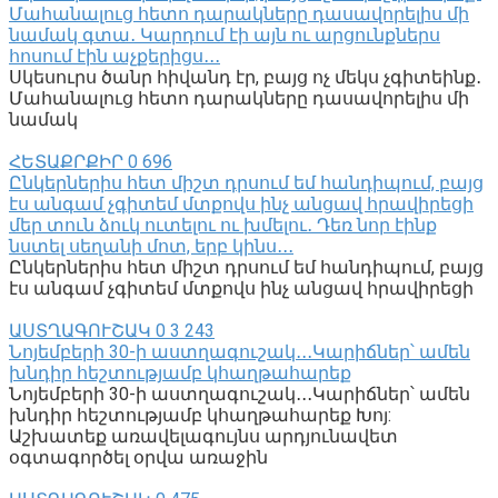
Մահանալուց հետո դարակները դասավորելիս մի
նամակ գտա․ Կարդում էի այն ու արցունքներս
հոսում էին աչքերիցս․․․
Սկեսուրս ծանր հիվանդ էր, բայց ոչ մեկս չգիտեինք․
Մահանալուց հետո դարակները դասավորելիս մի
նամակ
ՀԵՏԱՔՐՔԻՐ
0
696
Ընկերներիս հետ միշտ դրսում եմ հանդիպում, բայց
էս անգամ չգիտեմ մտքովս ինչ անցավ հրավիրեցի
մեր տուն ձուկ ուտելու ու խմելու․ Դեռ նոր էինք
նստել սեղանի մոտ, երբ կինս․․․
Ընկերներիս հետ միշտ դրսում եմ հանդիպում, բայց
էս անգամ չգիտեմ մտքովս ինչ անցավ հրավիրեցի
ԱՍՏՂԱԳՈՒՇԱԿ
0
3 243
Նոյեմբերի 30-ի աստղագուշակ․․․Կարիճներ՝ ամեն
խնդիր հեշտությամբ կհաղթահարեք
Նոյեմբերի 30-ի աստղագուշակ․․․Կարիճներ՝ ամեն
խնդիր հեշտությամբ կհաղթահարեք Խոյ:
Աշխատեք առավելագույնս արդյունավետ
օգտագործել օրվա առաջին