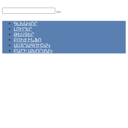
Перейти
к
Поиск:
контенту
ԳԼԽԱՎՈՐ
ԼՈՒՐԵՐ
ԹԵՍՏԵՐ
ԲՈՒԺ ԻՆՖՈ
ԱՍՏՂԱԳՈՒՇԱԿ
ԲԱՐԻ ԱԽՈՐԺԱԿ