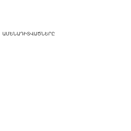
ԱՄԵՆԱԴԻՏՎԱԾՆԵՐԸ