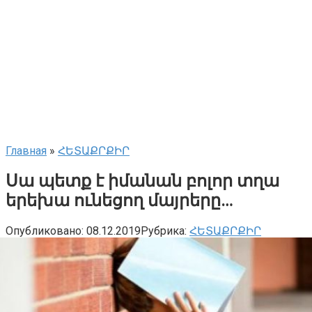
Главная
»
ՀԵՏԱՔՐՔԻՐ
Սա պետք է իմանան բոլոր տղա
երեխա ունեցող մայրերը…
Опубликовано:
08.12.2019
Рубрика:
ՀԵՏԱՔՐՔԻՐ