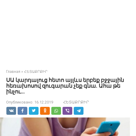
Главная
»
ՀԵՏԱՔՐՔԻՐ
ՍԱ կարդալուց հետո այլևս երբեք բջջային
հեռախոսով զուգարան չեք գնա. Ահա թե
ինչու…
Опубликовано:
16.12.2019
ՀԵՏԱՔՐՔԻՐ