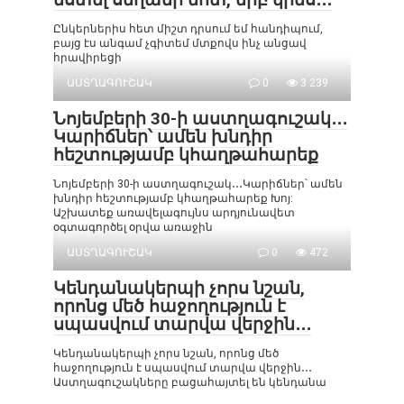
Ընկերներիս հետ միշտ դրսում եմ հանդիպում,
բայց էս անգամ չգիտեմ մտքովս ինչ անցավ
հրավիրեցի
ԱՍՏՂԱԳՈՒՇԱԿ
0
3 239
Նոյեմբերի 30-ի աստղագուշակ․․․
Կարիճներ՝ ամեն խնդիր
հեշտությամբ կհաղթահարեք
Նոյեմբերի 30-ի աստղագուշակ․․․Կարիճներ՝ ամեն
խնդիր հեշտությամբ կհաղթահարեք Խոյ:
Աշխատեք առավելագույնս արդյունավետ
օգտագործել օրվա առաջին
ԱՍՏՂԱԳՈՒՇԱԿ
0
472
Կենդանակերպի չորս նշան,
որոնց մեծ հաջողություն է
սպասվում տարվա վերջին․․․
Կենդանակերպի չորս նշան, որոնց մեծ
հաջողություն է սպասվում տարվա վերջին․․․
Աստղագուշակները բացահայտել են կենդանա