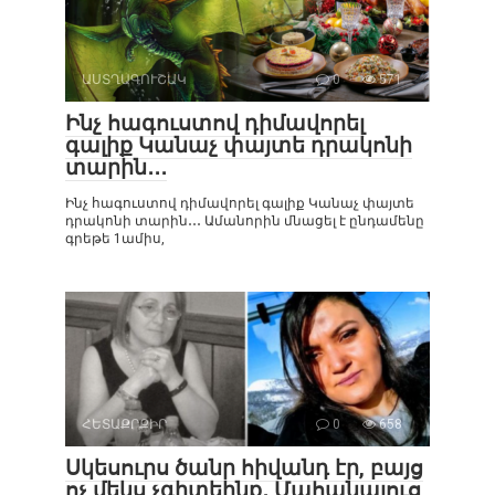
ԱՍՏՂԱԳՈՒՇԱԿ
0
571
Ինչ հագուստով դիմավորել
գալիք Կանաչ փայտե դրակոնի
տարին․․․
Ինչ հագուստով դիմավորել գալիք Կանաչ փայտե
դրակոնի տարին․․․ Ամանորին մնացել է ընդամենը
գրեթե 1ամիս,
ՀԵՏԱՔՐՔԻՐ
0
658
Սկեսուրս ծանր հիվանդ էր, բայց
ոչ մեկս չգիտեինք․ Մահանալուց