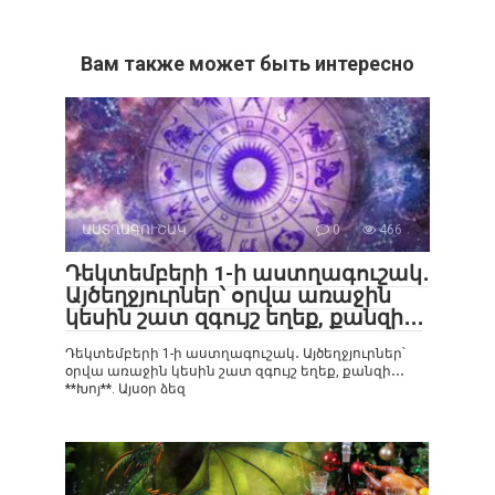
Вам также может быть интересно
ԱՍՏՂԱԳՈՒՇԱԿ
0
466
Դեկտեմբերի 1-ի աստղագուշակ․
Այծեղջյուրներ՝ օրվա առաջին
կեսին շատ զգույշ եղեք, քանզի․․․
Դեկտեմբերի 1-ի աստղագուշակ․ Այծեղջյուրներ՝
օրվա առաջին կեսին շատ զգույշ եղեք, քանզի․․․
**Խոյ**. Այսօր ձեզ