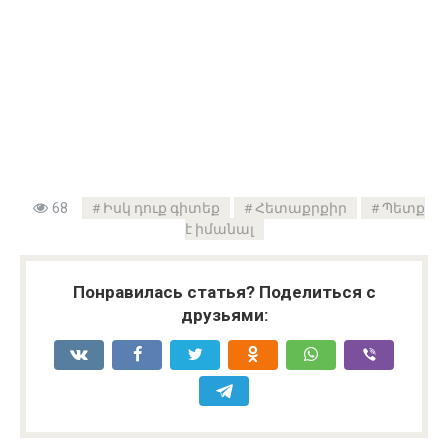
68
Իսկ դուք գիտեք
Հետաքրքիր
Պետք
է իմանալ
Понравилась статья? Поделиться с
друзьями: