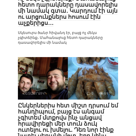
հետո դարակները դասավորելիս
մի նամակ գտա․ Կարդում էի այն
ու արցունքներս հոսում էին
աչքերիցս․․․
Սկեսուրս ծանր հիվանդ էր, բայց ոչ մեկս
չգիտեինք․ Մահանալուց հետո դարակները
դասավորելիս մի նամակ
ՀԵՏԱՔՐՔԻՐ
0
691
Ընկերներիս հետ միշտ դրսում եմ
հանդիպում, բայց էս անգամ
չգիտեմ մտքովս ինչ անցավ
հրավիրեցի մեր տուն ձուկ
ուտելու ու խմելու․ Դեռ նոր էինք
նստել սեղանի մոտ, երբ կինս․․․