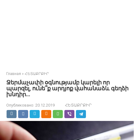
Главная
»
ՀԵՏԱՔՐՔԻՐ
Ջերմաչափի օգնությամբ կարելի որ
պարզել, ունե՞ք արդյոք վահանաձև գեղձի
խնդիր…
Опубликовано:
20.12.2019
ՀԵՏԱՔՐՔԻՐ