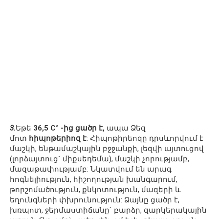
3.
Եթե
36,5 С° -ից ցածր է,
ապա Ձեզ
մոտ
հիպոթերիոզ է
: Հիպոթիրեոզը դրսևորվում է
մաշկի, ենթամաշկային բջջանքի, լեզվի այտուցով
(լորձայտուց` միքսեդեմա), մաշկի չորությամբ,
մազաթափությամբ: Նկատվում են արագ
հոգնելիություն, հիշողության խանգարում,
թորշոմածություն, քնկոտություն, մազերի և
եղունգների փխրունություն: Ձայնը ցածր է,
խռպոտ, ջերմաստիճանը` բարձր, զարկերակային