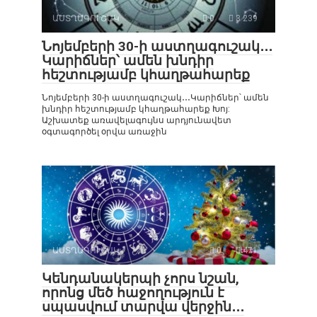
ԱՍՏՂԱԳՈՒՇԱԿ
0
3 239
Նոյեմբերի 30-ի աստղագուշակ․․․
Կարիճներ՝ ամեն խնդիր
հեշտությամբ կհաղթահարեք
Նոյեմբերի 30-ի աստղագուշակ․․․Կարիճներ՝ ամեն
խնդիր հեշտությամբ կհաղթահարեք Խոյ:
Աշխատեք առավելագույնս արդյունավետ
օգտագործել օրվա առաջին
ԱՍՏՂԱԳՈՒՇԱԿ
0
471
Կենդանակերպի չորս նշան,
որոնց մեծ հաջողություն է
սպասվում տարվա վերջին․․․