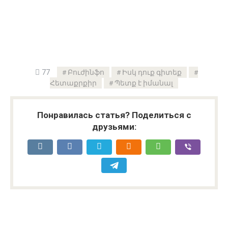
77
Բուժինֆո
Իսկ դուք գիտեք
Հետաքրքիր
Պետք է իմանալ
Понравилась статья? Поделиться с
друзьями: