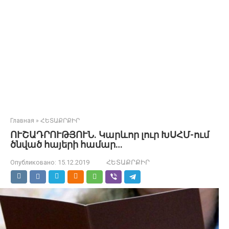
Главная
»
ՀԵՏԱՔՐՔԻՐ
ՈՒՇԱԴՐՈՒԹՅՈՒՆ. Կարևոր լուր ԽՍՀՄ-ում
ծնված հայերի համար…
Опубликовано:
15.12.2019
ՀԵՏԱՔՐՔԻՐ