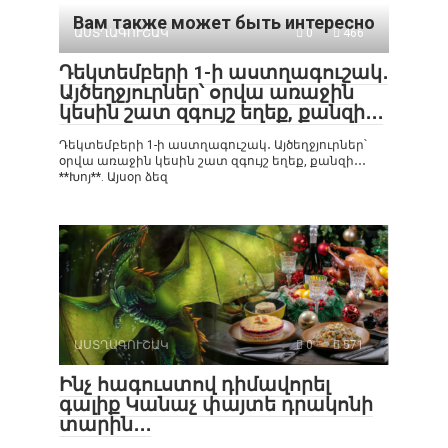
Вам также может быть интересно
ԱՍՏՂԱԳՈՒՇԱԿ
0
466
Դեկտեմբերի 1-ի աստղագուշակ․
Այծեղջյուրներ՝ օրվա առաջին
կեսին շատ զգույշ եղեք, քանզի․․․
Դեկտեմբերի 1-ի աստղագուշակ․ Այծեղջյուրներ՝
օրվա առաջին կեսին շատ զգույշ եղեք, քանզի․․․
**Խոյ**. Այսօր ձեզ
ԱՍՏՂԱԳՈՒՇԱԿ
0
571
Ինչ հագուստով դիմավորել
գալիք Կանաչ փայտե դրակոնի
տարին․․․