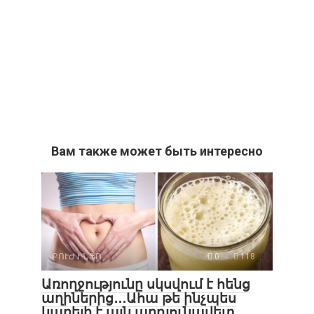
Вам также может быть интересно
ԲՈՒԺ ԻՆՖՈ
0
118
Առողջությունը սկսվում է հենց
աղիներից․․․Ահա թե ինչպես
կարելի է այն արդյունավետ