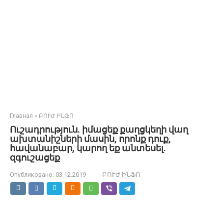
Главная
»
ԲՈՒԺ ԻՆՖՈ
Ուշադրություն. իմացեք քաղցկեղի վաղ
ախտանիշների մասին, որոնք դուք,
հավանաբար, կարող եք անտեսել.
զգուշացեք
Опубликовано:
03.12.2019
ԲՈՒԺ ԻՆՖՈ