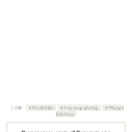
248
Բուժինֆո
Իսկ դուք գիտեք
Պետք է
իմանալ