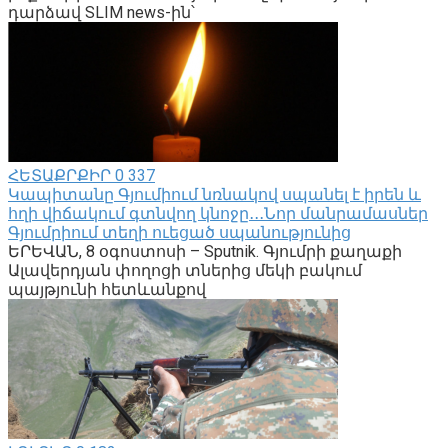
դարձավ SLIM news-ին՝
ՀԵՏԱՔՐՔԻՐ
0
337
Կապիտանը Գյումիում նռնակով սպանել է իրեն և
հղի վիճակում գտնվող կնոջը․․․Նոր մանրամասներ
Գյումրիում տեղի ուեցած սպանությունից
ԵՐԵՎԱՆ, 8 օգոստոսի – Sputnik. Գյումրի քաղաքի
Ալավերդյան փողոցի տներից մեկի բակում
պայթյունի հետևանքով