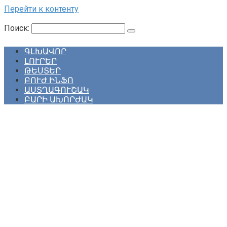
Перейти к контенту
Поиск:
ԳԼԽԱՎՈՐ
ԼՈՒՐԵՐ
ԹԵՍՏԵՐ
ԲՈՒԺ ԻՆՖՈ
ԱՍՏՂԱԳՈՒՇԱԿ
ԲԱՐԻ ԱԽՈՐԺԱԿ