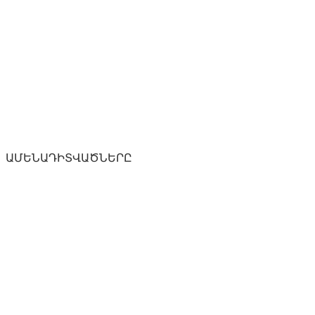
ԱՄԵՆԱԴԻՏՎԱԾՆԵՐԸ