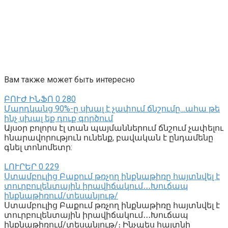
Вам также может быть интересно
ԲՈՒԺ ԻՆՖՈ
0
280
Մարդկանց 90%-ը սխալ է չափում ճնշումը…ահա թե
ինչ սխալ եք դուք գործում
Այսօր բոլորս էլ տան պայմաններում ճնշում չափելու
հնարավորություն ունենք, բավական է ընդամենը
գնել տոնոմետր:
ԼՈՒՐԵՐ
0
229
Ստամբուլից Բաքում թռչող ինքնաթիռը հայտնվել է
տուրբուլենտային իրավիճակում․․․Խուճապ
ինքնաթիռում/տեսանյութ/
Ստամբուլից Բաքում թռչող ինքնաթիռը հայտնվել է
տուրբուլենտային իրավիճակում․․․Խուճապ
ինքնաթիռում/տեսանյութ/։ Ինչպես հայտնի