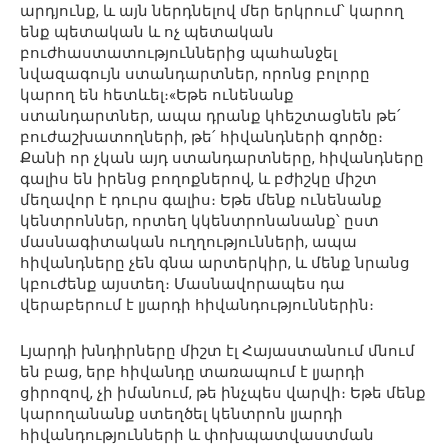
արդյունք, և այն ներդնելով մեր երկրում՝ կարող
ենք պետական և ոչ պետական
բուժհաստատություններից պահանջել
նվազագույն ստանդարտներ, որոնց բոլորը
կարող են հետևել։«Եթե ունենանք
ստանդարտներ, ապա դրանք կհեշտացնեն թե՛
բուժաշխատողների, թե՛ հիվանդների գործը։
Քանի որ չկան այդ ստանդարտները, հիվանդները
գալիս են իրենց բողոքներով, և բժիշկը միշտ
մեղավոր է դուրս գալիս։ Եթե մենք ունենանք
կենտրոններ, որտեղ կկենտրոնանանք՝ ըստ
մասնագիտական ուղղությունների, ապա
հիվանդները չեն գնա արտերկիր, և մենք նրանց
կբուժենք այստեղ։ Մասնավորապես դա
վերաբերում է լյարդի հիվանդություններին։
Լյարդի խնդիրները միշտ էլ Հայաստանում մնում
են բաց, երբ հիվանդը տառապում է լյարդի
ցիրոզով, չի իմանում, թե ինչպես վարվի։ Եթե մենք
կարողանանք ստեղծել կենտրոն լյարդի
հիվանդությունների և փոխպատվաստման