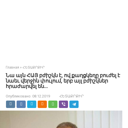
Главная
»
ՀԵՏԱՔՐՔԻՐ
Նա այն ՀԱՅ բժիշկն է, ով քաղցկեղը բուժել է
նաեւ վերջին փուլում, երբ այլ բժիշկներ
հրաժարվել են…
Опубликовано:
08.12.2019
ՀԵՏԱՔՐՔԻՐ