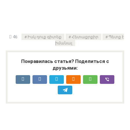
46
Իսկ դուք գիտեք
Հետաքրքիր
Պետք է
իմանալ
Понравилась статья? Поделиться с
друзьями: