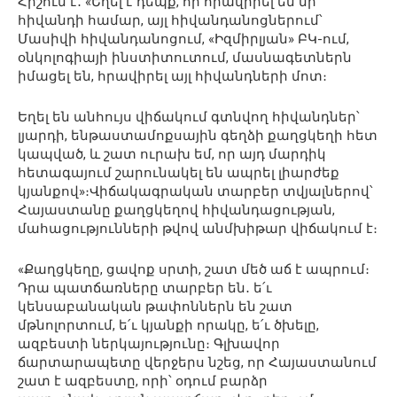
Հիշում է․ «Եղել է դեպք, որ հրավիրել են մի
հիվանդի համար, այլ հիվանդանոցներում՝
Մասիվի հիվանդանոցում, «Իզմիրլյան» ԲԿ-ում,
օնկոլոգիայի ինստիտուտում, մասնագետներն
իմացել են, հրավիրել այլ հիվանդների մոտ։
Եղել են անհույս վիճակում գտնվող հիվանդներ՝
լյարդի, ենթաստամոքսային գեղձի քաղցկեղի հետ
կապված, և շատ ուրախ եմ, որ այդ մարդիկ
հետագայում շարունակել են ապրել լիարժեք
կյանքով»։Վիճակագրական տարբեր տվյալներով՝
Հայաստանը քաղցկեղով հիվանդացության,
մահացությունների թվով անմխիթար վիճակում է։
«Քաղցկեղը, ցավոք սրտի, շատ մեծ աճ է ապրում։
Դրա պատճառները տարբեր են․ ե՛ւ
կենսաբանական թափոններն են շատ
մթնոլորտում, ե՛ւ կյանքի որակը, ե՛ւ ծխելը,
ազբեստի ներկայությունը։ Գլխավոր
ճարտարապետը վերջերս նշեց, որ Հայաստանում
շատ է ազբեստը, որի՝ օդում բարձր