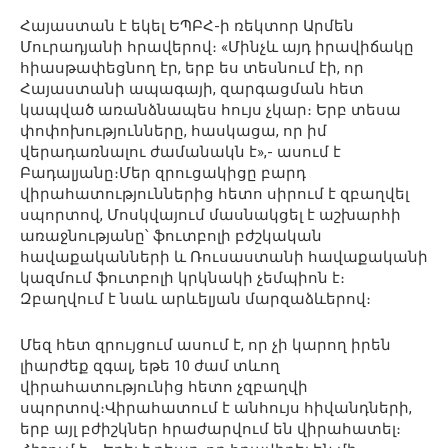
Հայաստան է եկել ԵՊԲՀ-ի ռեկտոր Արմեն
Մուրադյանի հրավերով։ «Մինչև այդ իրավիճակը
հիասթափեցնող էր, երբ ես տեսնում էի, որ
Հայաստանի ապագայի, զարգացման հետ
կապված առանձնապես հույս չկար։ Երբ տեսա
փոփոխությունները, հասկացա, որ իմ
վերադառնալու ժամանակն է»,- ասում է
Բադալյանը։Մեր զրուցակիցը բարդ
վիրահատություններից հետո սիրում է զբաղվել
սպորտով, Մոսկվայում մասնակցել է աշխարհի
առաջնությանը՝ ֆուտբոլի բժշկական
հավաքականների և Ռուսաստանի հավաքականի
կազմում ֆուտբոլի կրկնակի չեմպիոն է։
Զբաղվում է նաև արևելյան մարզաձևերով։
Մեզ հետ զրույցում ասում է, որ չի կարող իրեն
լիարժեք զգալ, եթե 10 ժամ տևող
վիրահատությունից հետո չզբաղվի
սպորտով։Վիրահատում է անհույս հիվանդների,
երբ այլ բժիշկներ հրաժարվում են վիրահատել։