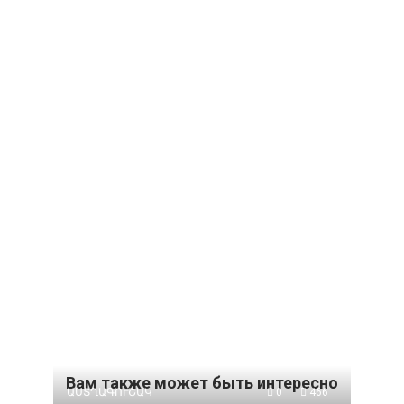
Вам также может быть интересно
ԱՍՏՂԱԳՈՒՇԱԿ
0
466