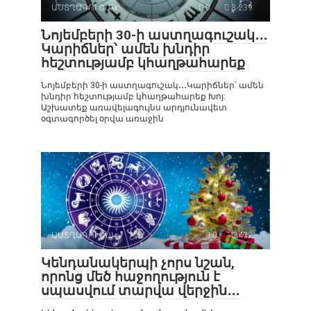
ԱՍՏՂԱԳՈՒՇԱԿ
0
3 239
Նոյեմբերի 30-ի աստղագուշակ․․․
Կարիճներ՝ ամեն խնդիր
հեշտությամբ կհաղթահարեք
Նոյեմբերի 30-ի աստղագուշակ․․․Կարիճներ՝ ամեն
խնդիր հեշտությամբ կհաղթահարեք Խոյ:
Աշխատեք առավելագույնս արդյունավետ
օգտագործել օրվա առաջին
ԱՍՏՂԱԳՈՒՇԱԿ
0
472
Կենդանակերպի չորս նշան,
որոնց մեծ հաջողություն է
սպասվում տարվա վերջին․․․