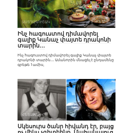
ԱՍՏՂԱԳՈՒՇԱԿ
0
571
Ինչ հագուստով դիմավորել
գալիք Կանաչ փայտե դրակոնի
տարին․․․
Ինչ հագուստով դիմավորել գալիք Կանաչ փայտե
դրակոնի տարին․․․ Ամանորին մնացել է ընդամենը
գրեթե 1ամիս,
ՀԵՏԱՔՐՔԻՐ
0
658
Սկեսուրս ծանր հիվանդ էր, բայց
ոչ մեկս չգիտեինք․ Մահանալուց