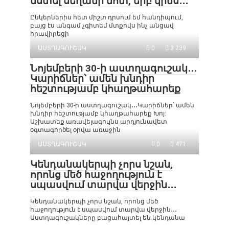
նստել սեղանի մոտ, երբ կինս․․․
Ընկերներիս հետ միշտ դրսում եմ հանդիպում,
բայց էս անգամ չգիտեմ մտքովս ինչ անցավ
հրավիրեցի
ԱՍՏՂԱԳՈՒՇԱԿ
0
3 239
Նոյեմբերի 30-ի աստղագուշակ․․․
Կարիճներ՝ ամեն խնդիր
հեշտությամբ կհաղթահարեք
Նոյեմբերի 30-ի աստղագուշակ․․․Կարիճներ՝ ամեն
խնդիր հեշտությամբ կհաղթահարեք Խոյ:
Աշխատեք առավելագույնս արդյունավետ
օգտագործել օրվա առաջին
ԱՍՏՂԱԳՈՒՇԱԿ
0
471
Կենդանակերպի չորս նշան,
որոնց մեծ հաջողություն է
սպասվում տարվա վերջին․․․
Կենդանակերպի չորս նշան, որոնց մեծ
հաջողություն է սպասվում տարվա վերջին․․․
Աստղագուշակները բացահայտել են կենդանա