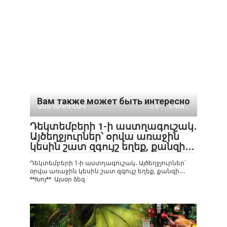
Вам также может быть интересно
ԱՍՏՂԱԳՈՒՇԱԿ
0
466
Դեկտեմբերի 1-ի աստղագուշակ․
Այծեղջյուրներ՝ օրվա առաջին
կեսին շատ զգույշ եղեք, քանզի․․․
Դեկտեմբերի 1-ի աստղագուշակ․ Այծեղջյուրներ՝
օրվա առաջին կեսին շատ զգույշ եղեք, քանզի․․․
**Խոյ**. Այսօր ձեզ