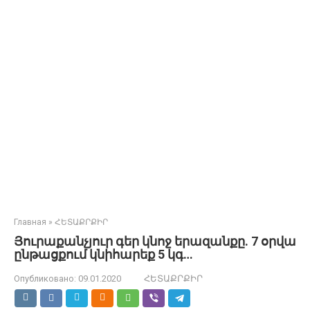
Главная
»
ՀԵՏԱՔՐՔԻՐ
Յուրաքանչյուր գեր կնոջ երազանքը. 7 օրվա
ընթացքում կնիհարեք 5 կգ…
Опубликовано:
09.01.2020
ՀԵՏԱՔՐՔԻՐ