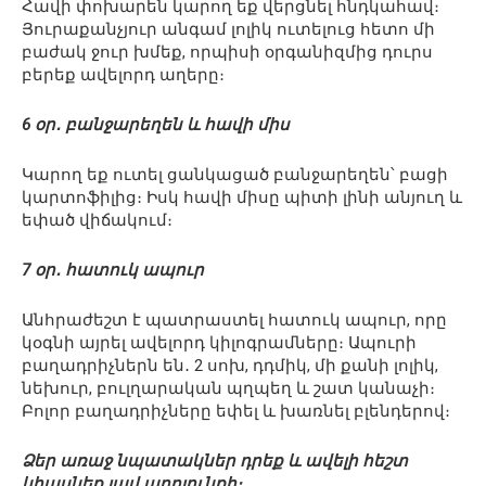
Հավի փոխարեն կարող եք վերցնել հնդկահավ։
Յուրաքանչյուր անգամ լոլիկ ուտելուց հետո մի
բաժակ ջուր խմեք, որպիսի օրգանիզմից դուրս
բերեք ավելորդ աղերը։
6 օր․ բանջարեղեն և հավի միս
Կարող եք ուտել ցանկացած բանջարեղեն՝ բացի
կարտոֆիլից։ Իսկ հավի միսը պիտի լինի անյուղ և
եփած վիճակում։
7 օր․ հատուկ ապուր
Անհրաժեշտ է պատրաստել հատուկ ապուր, որը
կօգնի այրել ավելորդ կիլոգրամները։ Ապուրի
բաղադրիչներն են․ 2 սոխ, դդմիկ, մի քանի լոլիկ,
նեխուր, բուլղարական պղպեղ և շատ կանաչի։
Բոլոր բաղադրիչները եփել և խառնել բլենդերով։
Ձեր առաջ նպատակներ դրեք և ավելի հեշտ
կհասնեք լավ արդյունքի։