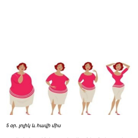
5 օր․ լոլիկ և հավի միս