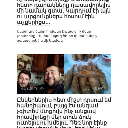
հետո դարակները դասավորելիս
մի նամակ գտա․ Կարդում էի այն
ու արցունքներս հոսում էին
աչքերիցս․․․
Սկեսուրս ծանր հիվանդ էր, բայց ոչ մեկս
չգիտեինք․ Մահանալուց հետո դարակները
դասավորելիս մի նամակ
ՀԵՏԱՔՐՔԻՐ
0
691
Ընկերներիս հետ միշտ դրսում եմ
հանդիպում, բայց էս անգամ
չգիտեմ մտքովս ինչ անցավ
հրավիրեցի մեր տուն ձուկ
ուտելու ու խմելու․ Դեռ նոր էինք