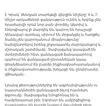
2. Կրակ՝ ծննդյան տարեթվի վերջին նիշերը՝ 6 և 7։
Միշտ արկածների ցանկություն ունեն և երբեք չեն
հրաժարվի որևէ նոր բան փորձել։ Ակտիվ և
էներգիայով լի մարդիկ են, կարող են հրաշալի
ղեկավար դառնալ, սիրում են մրցակցել և հաղթել։
Տանել չեն կարողանում միայնությունը՝
նախընտրելով իրենց շրջապատել մարդկանցով և
մշտական շարժմամբ։ Չափազանց կապված են
մտերիմների հետ, ցանկացած ճանապարհով
պահում են ցանկացած ընտանեկան կապ։
Առանձնանում են բարձր ինքնագնահատականով
և ինքնավստահությամբ, խելացի են, ընկերասեր,
վճռական։
Նրանց թերություններից են ագրեսիվությունն ու
նպատակներին ցանկացած ձևով հասնելու
ձգտումը։ Չափազանց էմոցիոնալ են և
համբերատար չեն։ Էգոիստ են, ամբիցիցիոզ։
Հազվադեպ են հաշվի նստում մյուսների հետ։