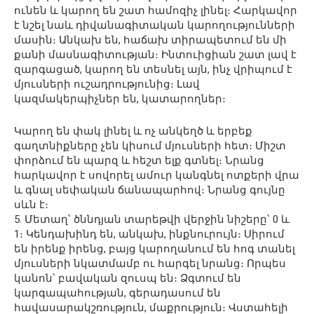
ունեն և կարող են շատ համոզիչ լինել։ Հարկավոր
է նշել նաև դիվանագիտական կարողությունների
մասին։ Անկախ են, հաճախ տիրապետում են մի
քանի մասնագիտության։ Ինտուիցիան շատ լավ է
զարգացած, կարող են տեսնել այն, ինչ վրիպում է
մյուսների ուշադրությունից։ Լավ
կազմակերպիչներ են, կատարողներ։
Կարող են փակ լինել և ոչ անկեղծ և երբեք
գաղտնիքները չեն կիսում մյուսների հետ։ Միշտ
փորձում են պարզ և հեշտ ելք գտնել։ Նրանց
հարկավոր է սովորել ամուր կանգնել ոտքերի վրա
և գնալ սեփական ճանապարհով։ Նրանց գույնը
սևն է։
5. Մետաղ՝ ծննդյան տարեթվի վերջին նիշերը՝ 0 և
1։ Կենդախինդ են, անկախ, ինքնուրույն։ Սիրում
են իրենք իրենց, բայց կարողանում են հոգ տանել
մյուսների նկատմամբ ու հարգել նրանց։ Որպես
կանոն՝ բավական զուսպ են։ Ձգտում են
կարգապահության, գերադասում են
հավասարակշռություն, մաքրություն։ Վստահելի