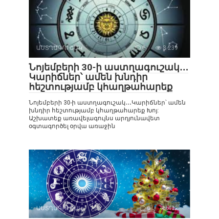
ԱՍՏՂԱԳՈՒՇԱԿ
0
3 239
Նոյեմբերի 30-ի աստղագուշակ․․․
Կարիճներ՝ ամեն խնդիր
հեշտությամբ կհաղթահարեք
Նոյեմբերի 30-ի աստղագուշակ․․․Կարիճներ՝ ամեն
խնդիր հեշտությամբ կհաղթահարեք Խոյ:
Աշխատեք առավելագույնս արդյունավետ
օգտագործել օրվա առաջին
ԱՍՏՂԱԳՈՒՇԱԿ
0
472