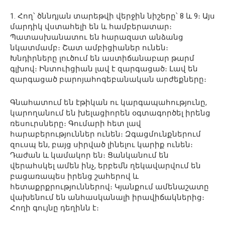
1. Հող՝ ծննդյան տարեթվի վերջին նիշերը՝ 8 և 9։ Այս
մարդիկ վստահելի են և համբերատար։
Պատասխանատու են հարազատ անձանց
նկատմամբ։ Շատ ամբիցիաներ ունեն։
Խնդիրները լուծում են աստիճանաբար թարմ
գլխով։ Ինտուիցիան լավ է զարգացած։ Լավ են
զարգացած բարոյահոգեբանական արժեքները։
Գնահատում են էթիկան ու կարգապահությունը,
կարողանում են խելացիորեն օգտագործել իրենց
ռեսուրսները։ Գումարի հետ լավ
հարաբերություններ ունեն։ Զգացմունքներում
զուսպ են, բայց սիրված լինելու կարիք ունեն։
Դաժան և կամակոր են։ Ցանկանում են
վերահսկել ամեն ինչ, երբեմն ղեկավարվում են
բացառապես իրենց շահերով և
հետաքրքրություններով։ Կյանքում ամենաշատը
վախենում են անհասկանալի իրավիճակներից։
Հողի գույնը դեղինն է։