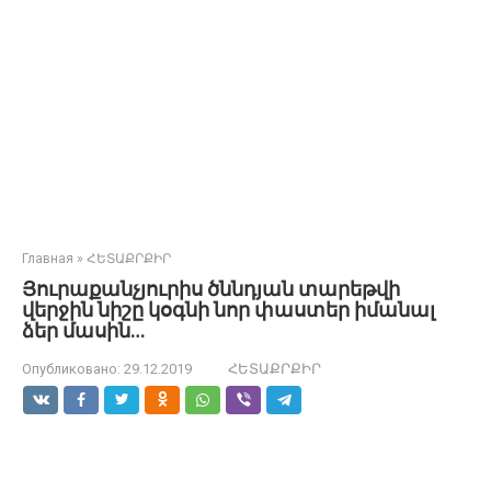
Главная
»
ՀԵՏԱՔՐՔԻՐ
Յուրաքանչյուրիս ծննդյան տարեթվի
վերջին նիշը կօգնի նոր փաստեր իմանալ
ձեր մասին…
Опубликовано:
29.12.2019
ՀԵՏԱՔՐՔԻՐ