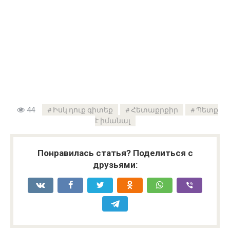
44
Իսկ դուք գիտեք
Հետաքրքիր
Պետք
է իմանալ
Понравилась статья? Поделиться с
друзьями: