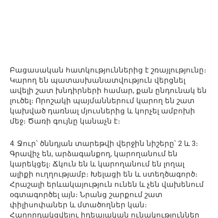
Բացասական հատկություններից է շռայլությունը։
Կարող են պատասխանատվություն վերցնել
ավելի շատ խնդիրների համար, քան ընդունակ են
լուծել։ Որոշակի պայմաններում կարող են շատ
կախված դառնալ մյուսներից և կորչել ամբոխի
մեջ։ Ծառի գույնը կանաչն է։
4. Ջուր՝ ծննդյան տարեթվի վերջին նիշերը՝ 2 և 3։
Գրավիչ են, արձագանքող, կարողանում են
կարեկցել։ Ճկուն են և կարողանում են լողալ
ալիքի ուղղությամբ։ Խելացի են և ստեղծագործ։
Հրաշալի երևակայություն ունեն և չեն վախենում
օգտագործել այն։ Նրանց շարքում շատ
փիլիսոփաներ և մտածողներ կան։
Հաղորդակցվելու իդեալական ունակություններ