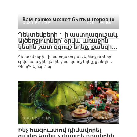
Вам также может быть интересно
ԱՍՏՂԱԳՈՒՇԱԿ
0
466
Դեկտեմբերի 1-ի աստղագուշակ․
Այծեղջյուրներ՝ օրվա առաջին
կեսին շատ զգույշ եղեք, քանզի․․․
Դեկտեմբերի 1-ի աստղագուշակ․ Այծեղջյուրներ՝
օրվա առաջին կեսին շատ զգույշ եղեք, քանզի․․․
**Խոյ**. Այսօր ձեզ
ԱՍՏՂԱԳՈՒՇԱԿ
0
571
Ինչ հագուստով դիմավորել
գալիք Կանաչ փայտե դրակոնի