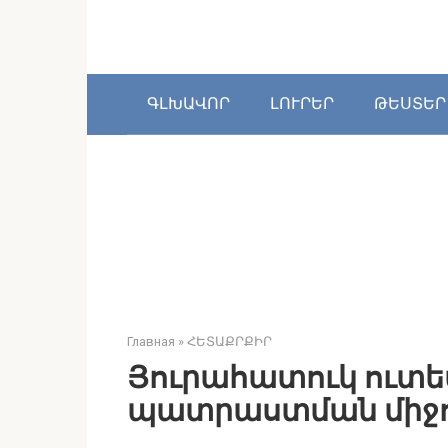
Перейти
к
контенту
ԳԼԽԱՎՈՐ
ԼՈՒՐԵՐ
ԹԵՍՏԵՐ
Главная
»
ՀԵՏԱՔՐՔԻՐ
Յուրահատուկ ուտ
պատրաստման միջո