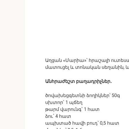
Աղցան «Մարիա»՝ հրաշալի ուտեստ, 
մատուցել և տոնական սեղանին, 
Անհրաժեշտ բաղադրիչներ․
ծովախեցգետնի ձողիկներ՝ 50գ
սխտոր՝ 1 պճեղ
թարմ վարունգ՝ 1 հատ
ձու՝ 4 հատ
ապխտած հավի բուդ՝ 0,5 հատ