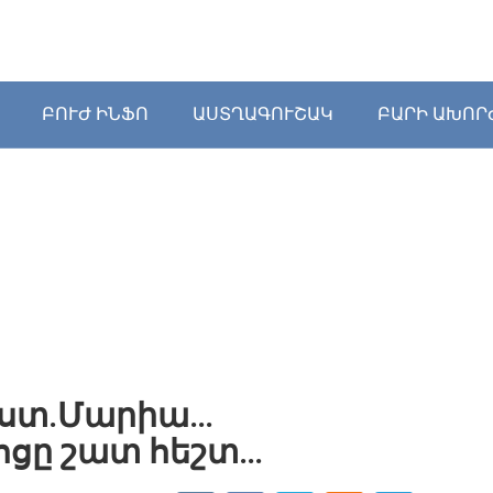
ԲՈՒԺ ԻՆՖՈ
ԱՍՏՂԱԳՈՒՇԱԿ
ԲԱՐԻ ԱԽՈՐ
եստ.Մարիա…
ցը շատ հեշտ…