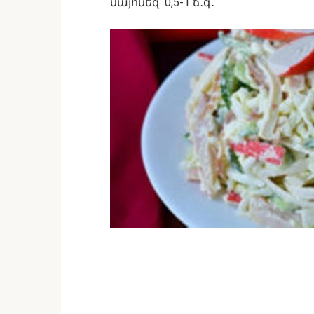
մայոնեզ՝ 0,5-1 ճ․գ․