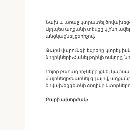
Նախ և առաջ կտրատել ծովախեցգե
Այդպես աղցանի տեսքը կլինի ավելի
անցկացնել քերիչով։
Թարմ վարունգի եզրերը կտրել, ի
ձողիկների։Հանել բդիկի ոսկորը, ն
Բոլոր բաղադրիչները լցնել կաթսայի
մայոնեզը։Խառնել գդալով, աղցանը
ծովախեցգետնի ձողիկի կտորներո
Բարի ախորժակ։