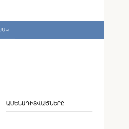
ԺԱԿ
ԱՄԵՆԱԴԻՏՎԱԾՆԵՐԸ