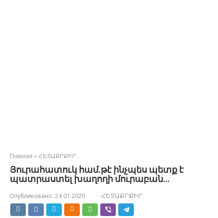
Главная
»
ՀԵՏԱՔՐՔԻՐ
Յուրահատուկ համ.թէ ինչպես պետք է
պատրաստել խաղողի մուրաբան…
Опубликовано:
24.01.2020
ՀԵՏԱՔՐՔԻՐ