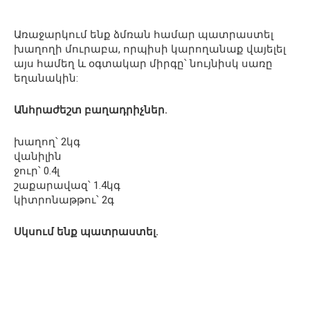
Առաջարկում ենք ձմռան համար պատրաստել
խաղողի մուրաբա, որպիսի կարողանաք վայելել
այս համեղ և օգտակար միրգը՝ նույնիսկ սառը
եղանակին:
Անհրաժեշտ բաղադրիչներ.
խաղող՝ 2կգ
վանիլին
ջուր՝ 0.4լ
շաքարավազ՝ 1.4կգ
կիտրոնաթթու՝ 2գ
Սկսում ենք պատրաստել.