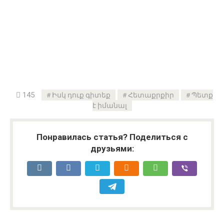
145
Իսկ դուք գիտեք
Հետաքրքիր
Պետք
է իմանալ
Понравилась статья? Поделиться с
друзьями: