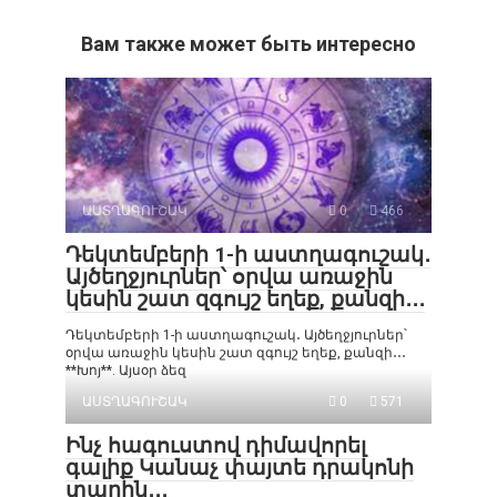
Вам также может быть интересно
ԱՍՏՂԱԳՈՒՇԱԿ
0
466
Դեկտեմբերի 1-ի աստղագուշակ․
Այծեղջյուրներ՝ օրվա առաջին
կեսին շատ զգույշ եղեք, քանզի․․․
Դեկտեմբերի 1-ի աստղագուշակ․ Այծեղջյուրներ՝
օրվա առաջին կեսին շատ զգույշ եղեք, քանզի․․․
**Խոյ**. Այսօր ձեզ
ԱՍՏՂԱԳՈՒՇԱԿ
0
571
Ինչ հագուստով դիմավորել
գալիք Կանաչ փայտե դրակոնի
տարին․․․