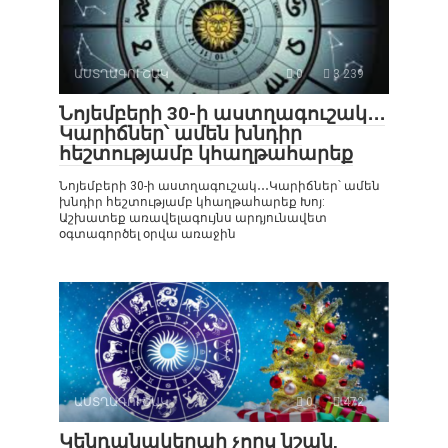
ԱՍՏՂԱԳՈՒՇԱԿ
0
3 239
Նոյեմբերի 30-ի աստղագուշակ․․․
Կարիճներ՝ ամեն խնդիր
հեշտությամբ կհաղթահարեք
Նոյեմբերի 30-ի աստղագուշակ․․․Կարիճներ՝ ամեն
խնդիր հեշտությամբ կհաղթահարեք Խոյ:
Աշխատեք առավելագույնս արդյունավետ
օգտագործել օրվա առաջին
ԱՍՏՂԱԳՈՒՇԱԿ
0
472
Կենդանակերպի չորս նշան,