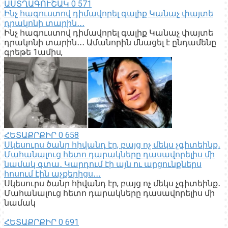
ԱՍՏՂԱԳՈՒՇԱԿ
0
571
Ինչ հագուստով դիմավորել գալիք Կանաչ փայտե
դրակոնի տարին․․․
Ինչ հագուստով դիմավորել գալիք Կանաչ փայտե
դրակոնի տարին․․․ Ամանորին մնացել է ընդամենը
գրեթե 1ամիս,
ՀԵՏԱՔՐՔԻՐ
0
658
Սկեսուրս ծանր հիվանդ էր, բայց ոչ մեկս չգիտեինք․
Մահանալուց հետո դարակները դասավորելիս մի
նամակ գտա․ Կարդում էի այն ու արցունքներս
հոսում էին աչքերիցս․․․
Սկեսուրս ծանր հիվանդ էր, բայց ոչ մեկս չգիտեինք․
Մահանալուց հետո դարակները դասավորելիս մի
նամակ
ՀԵՏԱՔՐՔԻՐ
0
691