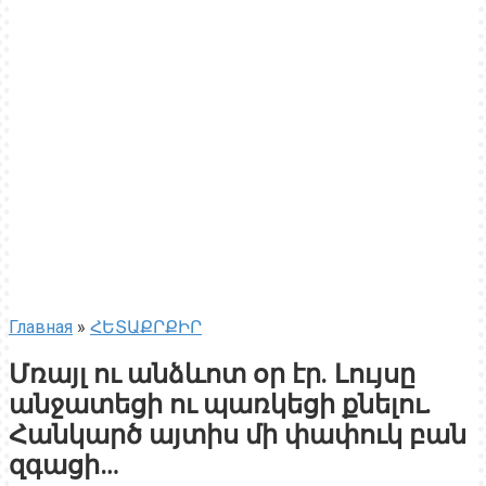
Главная
»
ՀԵՏԱՔՐՔԻՐ
Մռայլ ու անձևոտ օր էր. Լույսը
անջատեցի ու պառկեցի քնելու.
Հանկարծ այտիս մի փափուկ բան
զգացի…