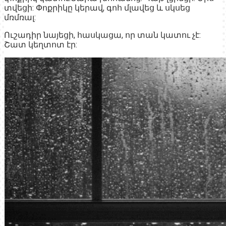
տվեցի: Փոքրիկը կերավ, գոհ մլավեց և սկսեց
մռմռալ:
Ուշադիր նայեցի, հասկացա, որ տան կատու չէ:
Շատ կեղտոտ էր: