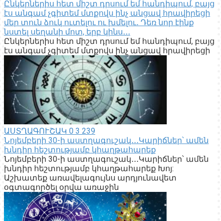
Ընկերներիս հետ միշտ դրսում եմ հանդիպում, բայց
էս անգամ չգիտեմ մտքովս ինչ անցավ հրավիրեցի
մեր տուն ձուկ ուտելու ու խմելու․ Դեռ նոր էինք
նստել սեղանի մոտ, երբ կինս․․․
Ընկերներիս հետ միշտ դրսում եմ հանդիպում, բայց
էս անգամ չգիտեմ մտքովս ինչ անցավ հրավիրեցի
ԱՍՏՂԱԳՈՒՇԱԿ
0
3 239
Նոյեմբերի 30-ի աստղագուշակ․․․Կարիճներ՝ ամեն
խնդիր հեշտությամբ կհաղթահարեք
Նոյեմբերի 30-ի աստղագուշակ․․․Կարիճներ՝ ամեն
խնդիր հեշտությամբ կհաղթահարեք Խոյ:
Աշխատեք առավելագույնս արդյունավետ
օգտագործել օրվա առաջին