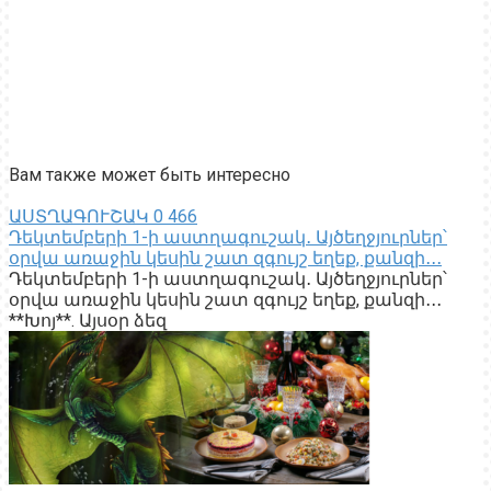
Вам также может быть интересно
ԱՍՏՂԱԳՈՒՇԱԿ
0
466
Դեկտեմբերի 1-ի աստղագուշակ․ Այծեղջյուրներ՝
օրվա առաջին կեսին շատ զգույշ եղեք, քանզի․․․
Դեկտեմբերի 1-ի աստղագուշակ․ Այծեղջյուրներ՝
օրվա առաջին կեսին շատ զգույշ եղեք, քանզի․․․
**Խոյ**. Այսօր ձեզ