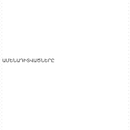
ԱՄԵՆԱԴԻՏՎԱԾՆԵՐԸ