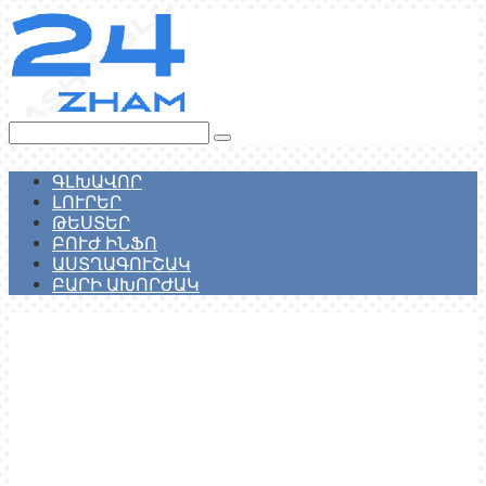
Перейти
к
контенту
Поиск:
ԳԼԽԱՎՈՐ
ԼՈՒՐԵՐ
ԹԵՍՏԵՐ
ԲՈՒԺ ԻՆՖՈ
ԱՍՏՂԱԳՈՒՇԱԿ
ԲԱՐԻ ԱԽՈՐԺԱԿ