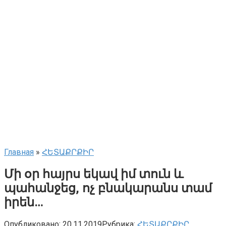
Главная
»
ՀԵՏԱՔՐՔԻՐ
Մի օր հայրս եկավ իմ տուն և
պահանջեց, ոչ բնակարանս տամ
իրեն…
Опубликовано:
20.11.2019
Рубрика:
ՀԵՏԱՔՐՔԻՐ