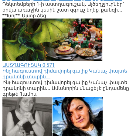
Դեկտեմբերի 1-ի աստղագուշակ․ Այծեղջյուրներ՝
օրվա առաջին կեսին շատ զգույշ եղեք, քանզի․․․
**Խոյ**. Այսօր ձեզ
ԱՍՏՂԱԳՈՒՇԱԿ
0
571
Ինչ հագուստով դիմավորել գալիք Կանաչ փայտե
դրակոնի տարին․․․
Ինչ հագուստով դիմավորել գալիք Կանաչ փայտե
դրակոնի տարին․․․ Ամանորին մնացել է ընդամենը
գրեթե 1ամիս,