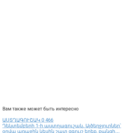
Вам также может быть интересно
ԱՍՏՂԱԳՈՒՇԱԿ
0
466
Դեկտեմբերի 1-ի աստղագուշակ․ Այծեղջյուրներ՝
օրվա առաջին կեսին շատ զգույշ եղեք, քանզի․․․