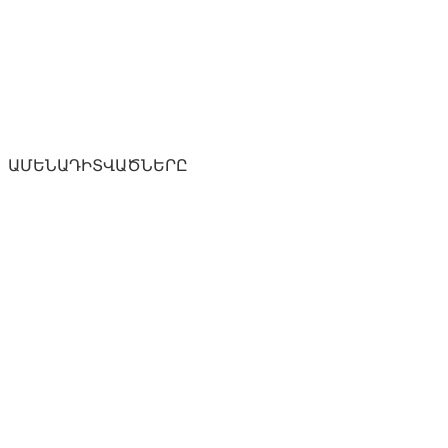
ԱՄԵՆԱԴԻՏՎԱԾՆԵՐԸ