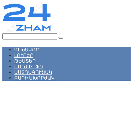
Перейти
к
контенту
Поиск:
ԳԼԽԱՎՈՐ
ԼՈՒՐԵՐ
ԹԵՍՏԵՐ
ԲՈՒԺ ԻՆՖՈ
ԱՍՏՂԱԳՈՒՇԱԿ
ԲԱՐԻ ԱԽՈՐԺԱԿ