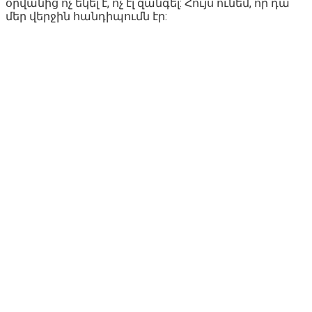
օրվանից ոչ եկել է, ոչ էլ զանգել: Հույս ունեմ, որ դա
մեր վերջին հանդիպումն էր: