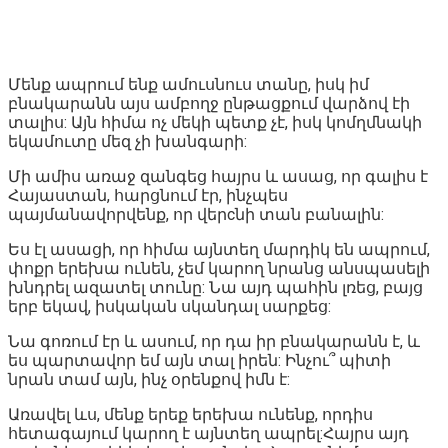
Մենք ապրում ենք ամուսնուս տանը, իսկ իմ
բնակարանն այս ամբողջ ընթացքում վարձով էի
տալիս: Այն հիմա ոչ մեկի պետք չէ, իսկ կոմղմնակի
եկամուտը մեզ չի խանգարի:
Մի ամիս առաջ զանգեց հայրս և ասաց, որ գալիս է
Հայաստան, հարցնում էր, ինչպես
պայմանավորվենք, որ վերcնի տան բանալին:
Ես էլ ասացի, որ հիմա այնտեղ մարդիկ են ապրում,
փոքր երեխա ունեն, չեմ կարող նրանց անսպասելի
խնդրել ազատել տունը: Նա այդ պահին լռեց, բայց
երբ եկավ, իսկական սկանդալ սարքեց:
Նա գոռում էր և ասում, որ դա իր բնակարանն է, և
ես պարտավոր եմ այն տալ իրեն: Ինչու՞ պիտի
նրան տամ այն, ինչ օրենքով իմն է:
Առավել ևս, մենք երեք երեխա ունենք, որդիս
հետագայում կարող է այնտեղ ապրել:Հայրս այդ