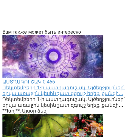
Вам также может быть интересно
ԱՍՏՂԱԳՈՒՇԱԿ
0
466
Դեկտեմբերի 1-ի աստղագուշակ․ Այծեղջյուրներ՝
օրվա առաջին կեսին շատ զգույշ եղեք, քանզի․․․
Դեկտեմբերի 1-ի աստղագուշակ․ Այծեղջյուրներ՝
օրվա առաջին կեսին շատ զգույշ եղեք, քանզի․․․
**Խոյ**. Այսօր ձեզ