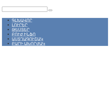
Перейти
к
Поиск:
контенту
ԳԼԽԱՎՈՐ
ԼՈՒՐԵՐ
ԹԵՍՏԵՐ
ԲՈՒԺ ԻՆՖՈ
ԱՍՏՂԱԳՈՒՇԱԿ
ԲԱՐԻ ԱԽՈՐԺԱԿ