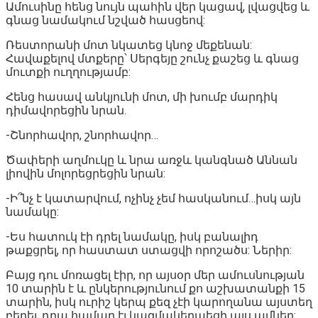
Ամուսինը հենց նույն պահին վեր կացավ, լվացվեց և
գնաց նամակում նշված հասցեով:
Ռեստորանի մոտ նկատեց կնոջ մեքենան:
Հավաքելով մտքերը՝ Սերգեյը շունչ քաշեց և գնաց
մուտքի ուղղությամբ:
Հենց հասավ անկյունի մոտ, մի խումբ մարդիկ
դիմավորեցին նրան.
-Շնորհավոր, շնորհավոր…
Ծափերի աղմուկը և նրա առջև կանգնած Աննան
լիովին մոլորեցրեցին նրան:
-Ի՞նչ է կատարվում, ոչինչ չեմ հասկանում…իսկ այն
նամակը:
-Ես հատուկ էի դրել նամակը, իսկ բանալիդ
թաքցրել, որ հաստատ ստացվի որոշածս: Ներիր:
Բայց դու մոռացել էիր, որ այսօր մեր ամուսնության
10 տարին է և ընկերությունում քո աշխատանքի 15
տարին, իսկ ուրիշ կերպ քեզ չէի կարողանա այստեղ
բերել, դրա համար էլ կազմակերպեցի այս ամնեը: