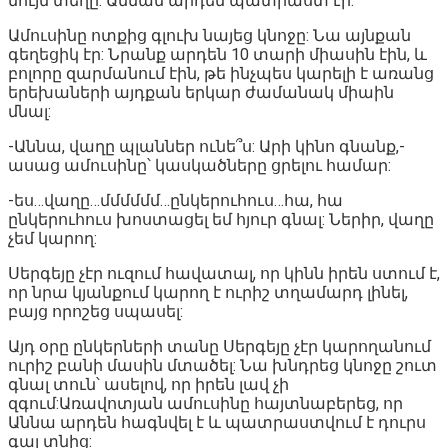
նույն տեղը: Աննան արդեն պատրաստ էր:
Ամուսինը ոտքից գլուխ նայեց կնոջը: Նա այնքան
գեղեցիկ էր: Նրանք արդեն 10 տարի միասին էին, և
բոլորը զարմանում էին, թե ինչպես կարելի է առանց
երեխաների այդքան երկար ժամանակ միաին
մնալ:
-Աննա, վաղը պլաններ ունե՞ս: Արի կինո գնանք,-
ասաց ամուսինը՝ կասկածները ցրելու համար:
-ես…վաղը…մմմմմմ…ընկերուհուս…հա, հա
ընկերուհուս խոստացել եմ հյուր գնալ: Ներիր, վաղը
չեմ կարող:
Սերգեյը չէր ուզում հավատալ, որ կինն իրեն ստում է,
որ նրա կյանքում կարող է ուրիշ տղամարդ լինել,
բայց որոշեց սպասել:
Այդ օրը ընկերների տանը Սերգեյը չէր կարողանում
ուրիշ բանի մասին մտածել: Նա խնդրեց կնոջը շուտ
գնալ տուն՝ ասելով, որ իրեն լավ չի
զգում:Առավոտյան ամուսինը հայտնաբերեց, որ
Աննա արդեն հագնվել է և պատրաստվում է դուրս
գալ տնից: