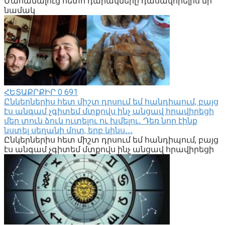
Մահանալուց հետո դարակները դասավորելիս մի
նամակ
ՀԵՏԱՔՐՔԻՐ
0
691
Ընկերներիս հետ միշտ դրսում եմ հանդիպում, բայց
էս անգամ չգիտեմ մտքովս ինչ անցավ հրավիրեցի
մեր տուն ձուկ ուտելու ու խմելու․ Դեռ նոր էինք
նստել սեղանի մոտ, երբ կինս․․․
Ընկերներիս հետ միշտ դրսում եմ հանդիպում, բայց
էս անգամ չգիտեմ մտքովս ինչ անցավ հրավիրեցի