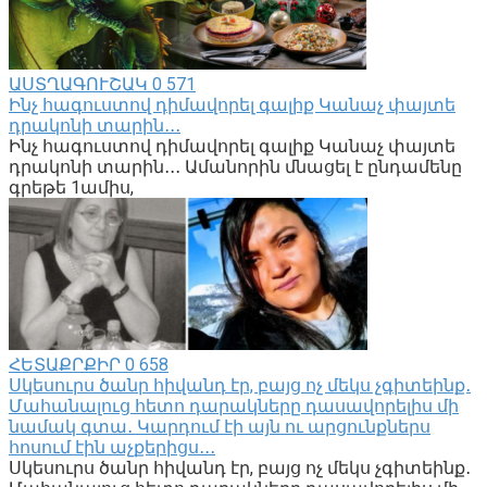
ԱՍՏՂԱԳՈՒՇԱԿ
0
571
Ինչ հագուստով դիմավորել գալիք Կանաչ փայտե
դրակոնի տարին․․․
Ինչ հագուստով դիմավորել գալիք Կանաչ փայտե
դրակոնի տարին․․․ Ամանորին մնացել է ընդամենը
գրեթե 1ամիս,
ՀԵՏԱՔՐՔԻՐ
0
658
Սկեսուրս ծանր հիվանդ էր, բայց ոչ մեկս չգիտեինք․
Մահանալուց հետո դարակները դասավորելիս մի
նամակ գտա․ Կարդում էի այն ու արցունքներս
հոսում էին աչքերիցս․․․
Սկեսուրս ծանր հիվանդ էր, բայց ոչ մեկս չգիտեինք․