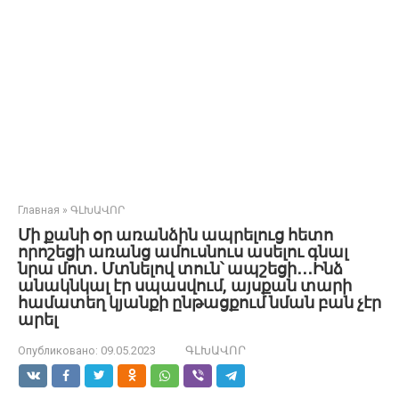
Главная
»
ԳԼԽԱՎՈՐ
Մի քանի օր առանձին ապրելուց հետո
որոշեցի առանց ամուսնուս ասելու գնալ
նրա մոտ․ Մտնելով տուն՝ ապշեցի․․․Ինձ
անակնկալ էր սպասվում, այսքան տարի
համատեղ կյանքի ընթացքում նման բան չէր
արել
Опубликовано:
09.05.2023
ԳԼԽԱՎՈՐ