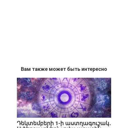
Вам также может быть интересно
ԱՍՏՂԱԳՈՒՇԱԿ
0
466
Դեկտեմբերի 1-ի աստղագուշակ․