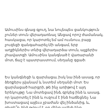
Ամուսինս գնաց գյուղ, նա նույնպես ցանկություն
չուներ տուն վերադառնալ: Անցավ որոշ ժամանակ,
հասկացա, որ կարոտել եմ ամ ուսնուս, բայց
չուզեցի զանգահարել։Մի անգամ, երբ
աղջիկներիս տնից վերադարձա տուն, աչքերիս
չհավատցի: Ամուսինս կանգնած է վառարանի
մոտ, ճաշ է պատրաստում, սեղանը գցած։
Ես կանգնեցի և զարմացա, իսկ նա ինձ ասաց, որ
ձեռքերս լվանամ և նստեմ սեղանի մոտ: Ես
զարմացած հարցրի, թե ինչ առիթով է այդ
երեկույթը: Նա մոտեցավ ինձ, գրկեց ինձ և ասաց,
որ կարոտել է ինձ և ուզում է ինձ հաճեցնել։ Նա
խոստացավ այլեւս չբաժան վել ինձանից, և,
գիտե՞ք, ինձ թվում է, որ մենք ավելի ենք