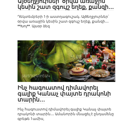
Այծեղջյուրներ՝ օրվա առաջին
կեսին շատ զգույշ եղեք, քանզի․․․
Դեկտեմբերի 1-ի աստղագուշակ․ Այծեղջյուրներ՝
օրվա առաջին կեսին շատ զգույշ եղեք, քանզի․․․
**Խոյ**. Այսօր ձեզ
ԱՍՏՂԱԳՈՒՇԱԿ
0
571
Ինչ հագուստով դիմավորել
գալիք Կանաչ փայտե դրակոնի
տարին․․․
Ինչ հագուստով դիմավորել գալիք Կանաչ փայտե
դրակոնի տարին․․․ Ամանորին մնացել է ընդամենը
գրեթե 1ամիս,