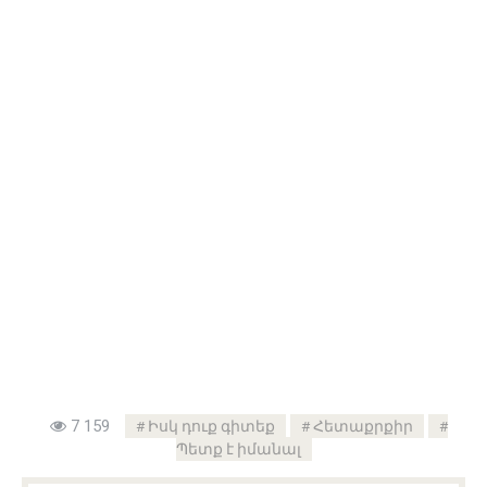
7 159
Իսկ դուք գիտեք
Հետաքրքիր
Պետք է իմանալ