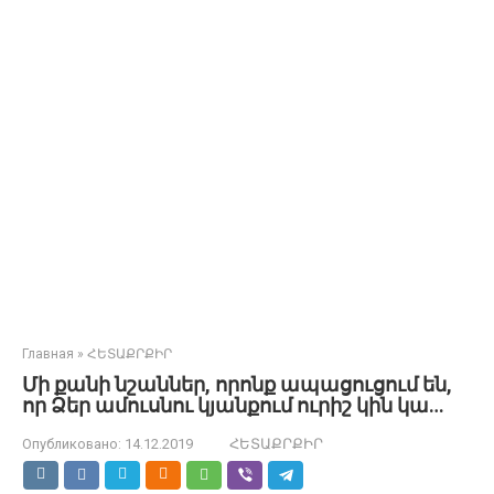
Главная
»
ՀԵՏԱՔՐՔԻՐ
Մի քանի նշաններ, որոնք ապացուցում են,
որ Ձեր ամուսնու կյանքում ուրիշ կին կա…
Опубликовано:
14.12.2019
ՀԵՏԱՔՐՔԻՐ