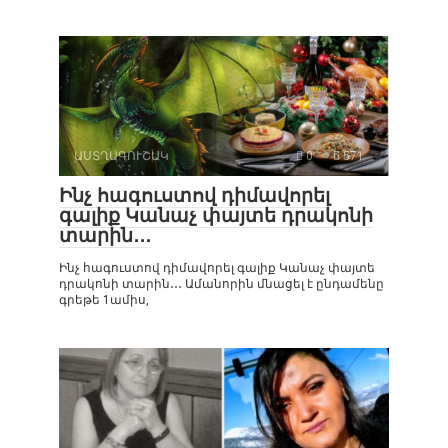
ԱՍՏՂԱԳՈՒՇԱԿ
0
571
Ինչ հագուստով դիմավորել
գալիք Կանաչ փայտե դրակոնի
տարին․․․
Ինչ հագուստով դիմավորել գալիք Կանաչ փայտե
դրակոնի տարին․․․ Ամանորին մնացել է ընդամենը
գրեթե 1ամիս,