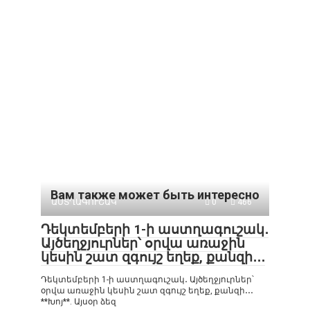
Вам также может быть интересно
ԱՍՏՂԱԳՈՒՇԱԿ
0
466
Դեկտեմբերի 1-ի աստղագուշակ․
Այծեղջյուրներ՝ օրվա առաջին
կեսին շատ զգույշ եղեք, քանզի․․․
Դեկտեմբերի 1-ի աստղագուշակ․ Այծեղջյուրներ՝
օրվա առաջին կեսին շատ զգույշ եղեք, քանզի․․․
**Խոյ**. Այսօր ձեզ