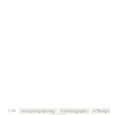
64
Իսկ դուք գիտեք
Հետաքրքիր
Պետք է