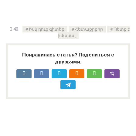
40
Իսկ դուք գիտեք
Հետաքրքիր
Պետք է
իմանալ
Понравилась статья? Поделиться с
друзьями: