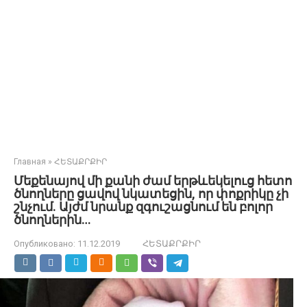
Главная
»
ՀԵՏԱՔՐՔԻՐ
Մեքենայով մի քանի ժամ երթևեկելուց հետո
ծնողները ցավով նկատեցին, որ փոքրիկը չի
շնչում. Այժմ նրանք զգուշացնում են բոլոր
ծնողներին…
Опубликовано:
11.12.2019
ՀԵՏԱՔՐՔԻՐ