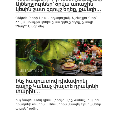
Այծեղջյուրներ՝ օրվա առաջին
կեսին շատ զգույշ եղեք, քանզի․․․
Դեկտեմբերի 1-ի աստղագուշակ․ Այծեղջյուրներ՝
օրվա առաջին կեսին շատ զգույշ եղեք, քանզի․․․
**Խոյ**. Այսօր ձեզ
ԱՍՏՂԱԳՈՒՇԱԿ
0
571
Ինչ հագուստով դիմավորել
գալիք Կանաչ փայտե դրակոնի
տարին․․․
Ինչ հագուստով դիմավորել գալիք Կանաչ փայտե
դրակոնի տարին․․․ Ամանորին մնացել է ընդամենը
գրեթե 1ամիս,