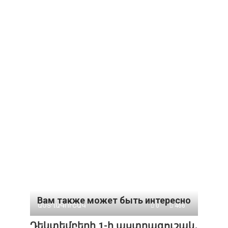
Вам также может быть интересно
ԱՍՏՂԱԳՈՒՇԱԿ
0
466
Դեկտեմբերի 1-ի աստղագուշակ․