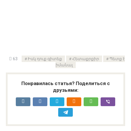
63
Իսկ դուք գիտեք
Հետաքրքիր
Պետք է
իմանալ
Понравилась статья? Поделиться с
друзьями: