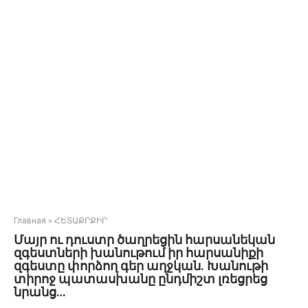
Главная
»
ՀԵՏԱՔՐՔԻՐ
Մայր ու դուստր ծաղրեցին հարսանեկան
զգեստների խանութում իր հարսանիքի
զգեստը փորձող գեր աղջկան. Խանութի
տիրոջ պատասխանը ընդմիշտ լռեցրեց
նրանց…