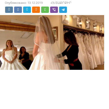
Опубликовано:
13.12.2019
ՀԵՏԱՔՐՔԻՐ