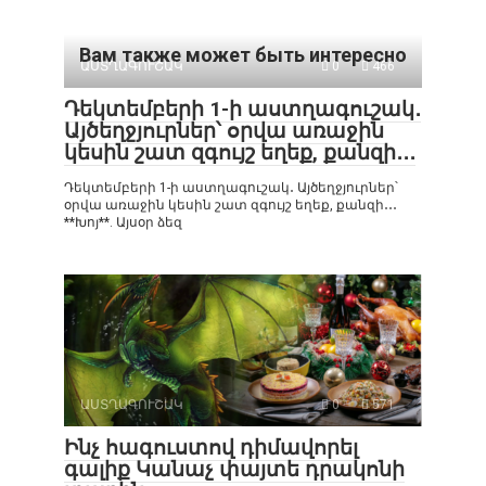
Вам также может быть интересно
ԱՍՏՂԱԳՈՒՇԱԿ
0
466
Դեկտեմբերի 1-ի աստղագուշակ․
Այծեղջյուրներ՝ օրվա առաջին
կեսին շատ զգույշ եղեք, քանզի․․․
Դեկտեմբերի 1-ի աստղագուշակ․ Այծեղջյուրներ՝
օրվա առաջին կեսին շատ զգույշ եղեք, քանզի․․․
**Խոյ**. Այսօր ձեզ
ԱՍՏՂԱԳՈՒՇԱԿ
0
571
Ինչ հագուստով դիմավորել
գալիք Կանաչ փայտե դրակոնի