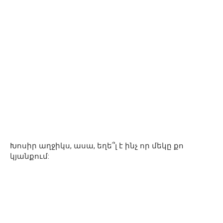
Խոսիր աղջիկս, ասա, եղե՞լ է ինչ որ մեկը քո
կյանքում: