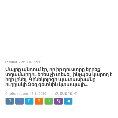
Главная
»
ՀԵՏԱՔՐՔԻՐ
Մայրը պնդում էր, որ իր դուստրը երբեք
տղամարդու երես չի տեսել, ինչպես կարող է
հղի լինել. Գինեկոլոգի պատասխանը
ուղղակի Ձեզ գետնին կտապալի…
Опубликовано:
13.11.2019
ՀԵՏԱՔՐՔԻՐ