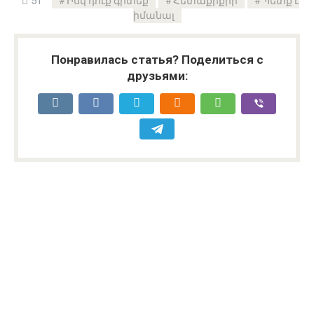
51
Իսկ դուք գիտեք
Հետաքրքիր
Պետք է
իմանալ
Понравилась статья? Поделиться с
друзьями: