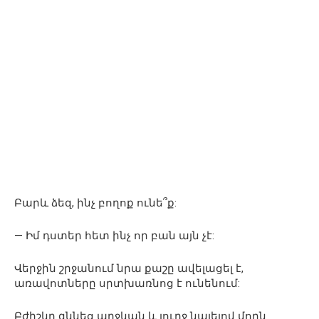
Բարև ձեզ, ինչ բողոք ունե՞ք:
— Իմ դստեր հետ ինչ որ բան այն չէ:
Վերջին շրջանում նրա քաշը ավելացել է,
առավոտները սրտխառնոց է ունենում:
Բժիշկը զննեց աղջկան և լուրջ նայելով մորն