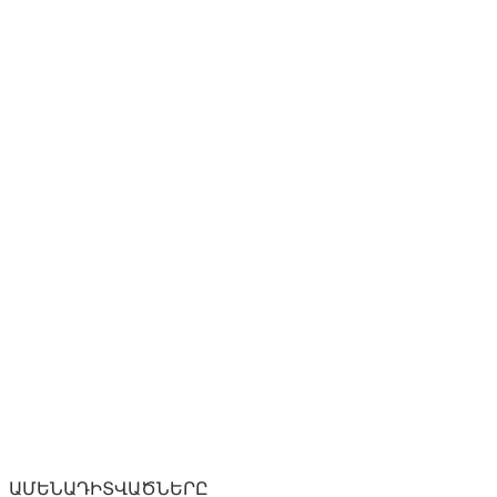
ԱՄԵՆԱԴԻՏՎԱԾՆԵՐԸ