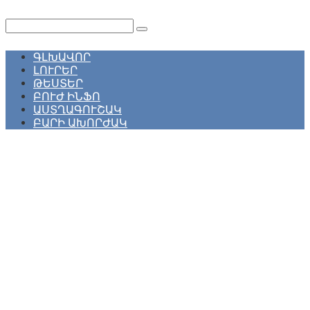
Перейти
к
Поиск:
контенту
ԳԼԽԱՎՈՐ
ԼՈՒՐԵՐ
ԹԵՍՏԵՐ
ԲՈՒԺ ԻՆՖՈ
ԱՍՏՂԱԳՈՒՇԱԿ
ԲԱՐԻ ԱԽՈՐԺԱԿ