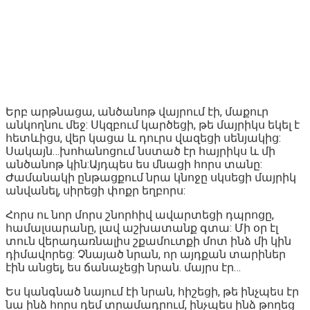
Երբ արթնացա, անծանոթ վայրում էի, մաքուր
անկողնու մեջ: Սկզբում կարծեցի, թե մայրիկս եկել է
հետևիցս, վեր կացա և դուրս վազեցի սենյակից:
Սակայն…խոհանոցում նստած էր հայրիկս և մի
անծանոթ կին:Այդպես ես մնացի հորս տանը:
Ժամանակի ընթացքում նրա կնոջը սկսեցի մայրիկ
անվանել, սիրեցի փոքր եղբորս:
Հորս ու նոր մորս շնորհիվ ավարտեցի դպրոցը,
համալսարանը, լավ աշխատանք գտա: Մի օր էլ
տուն վերադառնալիս շքամուտքի մոտ ինձ մի կին
դիմավորեց: Չնայած նրան, որ այդքան տարիներ
էին անցել, ես ճանաչեցի նրան. մայրս էր…
Ես կանգնած նայում էի նրան, հիշեցի, թե ինչպես էր
նա ինձ հորս դեմ տրամադրում, ինչպես ինձ թողեց