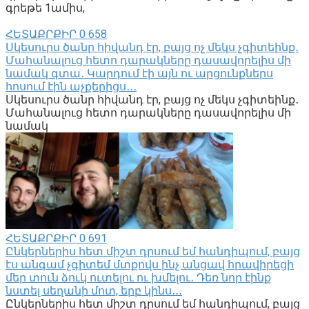
գրեթե 1ամիս,
ՀԵՏԱՔՐՔԻՐ
0
658
Սկեսուրս ծանր հիվանդ էր, բայց ոչ մեկս չգիտեինք․
Մահանալուց հետո դարակները դասավորելիս մի
նամակ գտա․ Կարդում էի այն ու արցունքներս
հոսում էին աչքերիցս․․․
Սկեսուրս ծանր հիվանդ էր, բայց ոչ մեկս չգիտեինք․
Մահանալուց հետո դարակները դասավորելիս մի
նամակ
ՀԵՏԱՔՐՔԻՐ
0
691
Ընկերներիս հետ միշտ դրսում եմ հանդիպում, բայց
էս անգամ չգիտեմ մտքովս ինչ անցավ հրավիրեցի
մեր տուն ձուկ ուտելու ու խմելու․ Դեռ նոր էինք
նստել սեղանի մոտ, երբ կինս․․․
Ընկերներիս հետ միշտ դրսում եմ հանդիպում, բայց