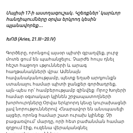
Մայիսի 17-ի աստղագուշակ․ Կշեռքներ՝ կարևոր
հանդիպումները օրվա երկրոդ կեսին
պլանավորեք․․․
ԽՈՅ (Aries, 21.III–20.IV)
Գործերը, որոնցով այսօր պիտի զբաղվեք, լուրջ
մոտե ցում են պահանջելու: Չարժե հույս դնել
հեշտ հաջողո ւթյունների և արագ
հաղթանակների վրա: Ամենայն
հավանականությամբ, պետք եղած արդյունքն
ստանալու համար պիտի ջանքեր գործադրեք,
այն-պես որ՝ համբերությամբ զինվեք: Որոշ Խոյերի
համար օգտակար կլինեն շրջապատողների
խորհուրդները:Օրվա երկրորդ կեսը կուրախացնի
լավ նորություններով: Հնարավոր են անսպասելի
այցեր, որոնց համար շատ ուրախ կլինեք: Չի
բացառվում՝ մարդը, որի հետ բաժանման համար
զղջում էիք, ուզենա վերականգնել