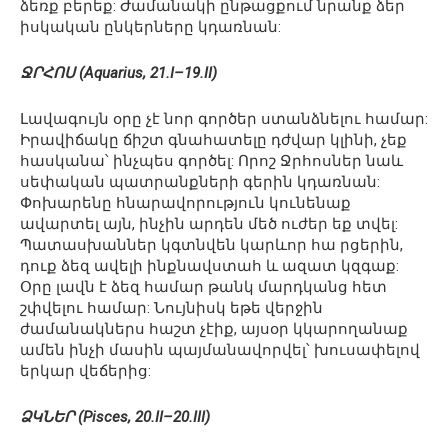
ձեռք բերեք: Ժամանակի ընթացքում նրանք ձեր
իսկական ընկերները կդառնան:
ՋՐՀՈՍ (Aquarius, 21.I–19.II)
Լավագույն օրը չէ նոր գործեր ստանձնելու համար:
Իրավիճակը ճիշտ գնահատելը դժվար կլինի, չեք
հասկանա՝ ինչպես գործել: Որոշ Ջրհոսներ նաև
սեփական պատրանքների գերին կդառնան:
Փոխարենը հնարավորություն կունենաք
ավարտել այն, ինչին արդեն մեծ ուժեր եք տվել:
Պատասխաններ կգտնվեն կարևոր հա րցերին,
դուք ձեզ ավելի ինքնավստահ և ազատ կզգաք:
Օրը լավն է ձեզ համար թանկ մարդկանց հետ
շփվելու համար: Նույնիսկ եթե վերջին
ժամանակներս հաշտ չէիք, այսօր կկարողանաք
ամեն ինչի մասին պայմանավորվել՝ խուսափելով
երկար վեճերից:
ՁԿՆԵՐ (Pisces, 20.II–20.III)