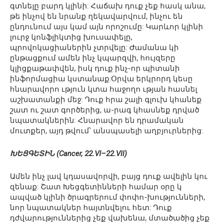
գտնելը բարդ կլինի: Հաճախ դուք չեք հասկ անա,
թե ինչով են նրանք ղեկավարվում, ինչու են
ընդունում այս կամ այն որոշումը: Կարևոր կլինի
լուրջ կոնֆլիկտից խուսափելը,
պրովոկացիաներին չտրվելը: Ժամանա կի
ընթացքում ամեն ինչ կպարզվի, հույզերը
կլիցքաթափվեն, իսկ դուք ինչ-որ պիտանի
ինֆորմացիա կստանաք:Օրվա երկրորդ կեսը
հնարավորո ւթյուն կտա հաջողո ւթյան հասնել
աշխատանքի մեջ: Դուք հրա շալի գլուխ կհանեք
շատ ու շատ գործերից, ա-րագ կհասնեք դրված
նպատակներին: Հնարավոր են դրամական
մուտքեր, այդ թվում՝ անսպասելի աղբյուրներից:
ԽԵՑԳԵՏԻՆ (Cancer, 22.VI–22.VII)
Ամեն ինչ լավ կդասավորվի, բայց դուք ավելին կու
զենաք: Շատ Խեցգետինների համար օրը կ
ապված կլինի ծրագրերում փոփո-խությունների,
նոր նպատակներ հայտնվելու հետ: Դուք
դժվարություններից չեք վախենա, մտածածից չեք