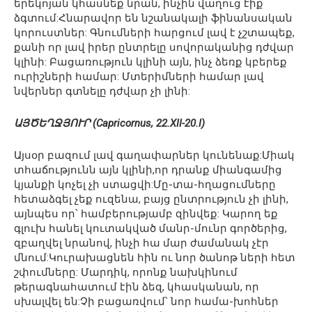
երեկոյան կհասնեք նրան, ինչին վաղուց էիք
ձգտում:Հնարավոր են նշանակալի ֆինանսական
կորուստներ: Գնումների հարցում լավ է չշտապեք,
քանի որ լավ իրեր ընտրելը սովորականից դժվար
կլինի: Բացառություն կլինի այն, ինչ ձեռք կբերեք
ուրիշների համար: Մտերիմների համար լավ
նվերներ գտնելը դժվար չի լինի:
ԱՅԾԵՂՋՅՈՒՐ (Capricornus, 22.XII-20.I)
Այսօր բազում լավ գաղափարներ կունենաք:Միակ
տհաճությունն այն կլինի,որ դրանք միանգամից
կյանքի կոչել չի ստացվի:Մը-տա-հղացումները
հետաձգել չեք ուզենա, բայց ընտրություն չի լինի,
այնպես որ՝ համբերությամբ զինվեք: Կարող եք
գլուխ հանել կուտակված մանր-մունր գործերից,
զբաղվել նրանով, ինչի հա մար ժամանակ չէր
մնում:Կուրախացնեն հին ու նոր ծանոթ ների հետ
շփումները: Մարդիկ, որոնք նախկինում
թերագնահատում էին ձեզ, կհասկանան, որ
սխալվել են:Չի բացառվում՝ նոր համա-խոհներ