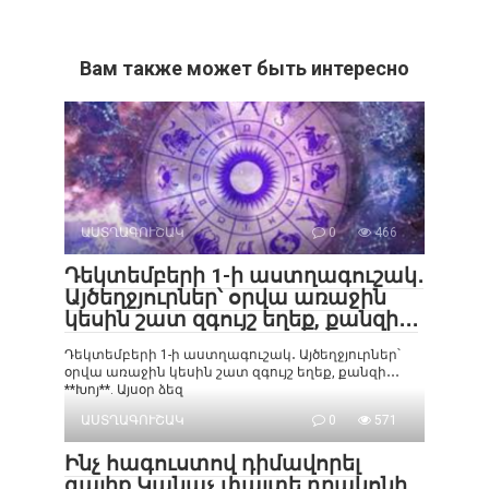
Вам также может быть интересно
ԱՍՏՂԱԳՈՒՇԱԿ
0
466
Դեկտեմբերի 1-ի աստղագուշակ․
Այծեղջյուրներ՝ օրվա առաջին
կեսին շատ զգույշ եղեք, քանզի․․․
Դեկտեմբերի 1-ի աստղագուշակ․ Այծեղջյուրներ՝
օրվա առաջին կեսին շատ զգույշ եղեք, քանզի․․․
**Խոյ**. Այսօր ձեզ
ԱՍՏՂԱԳՈՒՇԱԿ
0
571
Ինչ հագուստով դիմավորել
գալիք Կանաչ փայտե դրակոնի