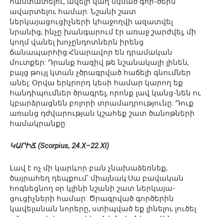
հաստատելու, ավելի վաղ սկսած գոր-ծերն
ավարտելու համար: Նշանի շատ
ներկայացուցիչների կհաջողվի ազատվել
նրանից, ինչը խանգարում էր առաջ շարժվել, մի
կողմ վանել խոչընդոտներն իրենց
ճանապարհից:Հնարավոր են դրամական
մուտքեր: Դրանք հազիվ թե նշանակալի լինեն,
բայց թույլ կտան չծրագրված հաճելի գնումներ
անել: Օրվա երկրորդ կեսի համար կարող եք
հանդիպումներ ծրագրել, որոնք լավ կանց-նեն ու
կբարձրացնեն բոլորի տրամադրությունը: Դուք
առանց դժվարության կշահեք շատ ծանոթների
համակրանքը:
ԿԱՐԻՃ (Scorpius, 24.X–22.XI)
Լավ է ոչ մի կարևոր բան չնախաձեռնեք,
ծայրահեղ դեպքում՝ միայնակ:Սա բավական
հոգնեցնող օր կլինի նշանի շատ ներկայա-
ցուցիչների համար: Ծրագրված գործերին
կավելանան նորերը, ստիպված եք լինելու լուծել