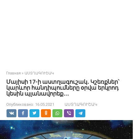
Главная
»
ԱՍՏՂԱԳՈՒՇԱԿ
Մայիսի 17-ի աստղագուշակ․ Կշեռքներ՝
կարևոր հանդիպումները օրվա երկրոդ
կեսին պլանավորեք․․․
Опубликовано:
16.05.2021
ԱՍՏՂԱԳՈՒՇԱԿ