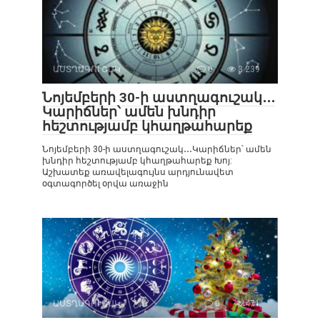
ԱՍՏՂԱԳՈՒՇԱԿ
0
3 239
Նոյեմբերի 30-ի աստղագուշակ․․․
Կարիճներ՝ ամեն խնդիր
հեշտությամբ կհաղթահարեք
Նոյեմբերի 30-ի աստղագուշակ․․․Կարիճներ՝ ամեն
խնդիր հեշտությամբ կհաղթահարեք Խոյ:
Աշխատեք առավելագույնս արդյունավետ
օգտագործել օրվա առաջին
ԱՍՏՂԱԳՈՒՇԱԿ
0
471