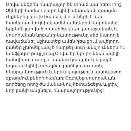
Օրվա սկզբին հնարավոր են տհաճ պա հեր: Որոշ
Ձկների համար բարդ կլինի սեփական զգացմո
ւնքներից գլուխ հանելը, մյուս-ներն էլ չեն
հասկանա նույնիսկ ամենամտերիմ մարդկանց:
Երբեմն լարված իրավիճակներ կառաջանան, և
սովորական նրբանը-կատությունը ձեզ կարող է
դավաճանել: Աշխատեք ամեն դեպքում ավելորդ
բաներ չխոսել: Լավ է հարթել սուր անկյո ւններն ու
կոնֆլիկտ թույլ չտալ:Օրվա եր կրորդ կեսն ավելի
հանգիստ և արդյունավետ կանցնի: Այն բարե
նպաստ կլինի ստեղծա գործելու, ուսման,
հնարամտություն և երևակայություն պահանջող
զբաղմունքների համար: Օգտվեք սովորական
գործերը որոշ ժամանա-կով հետաձգելու և լրիվ
նոր բանի անցնելու հնարավորությունից: