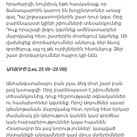
հրաժարվի, նույնիսկ եթե հասկանաք, որ
ճանապարհին կարող են խոչընդոտներ առաջ
գալ: Դա շրջապատողներին շատ դուր կգա: Օրը
բարենպաստ կլինի շփումների տեսանկյունից:
Դուք հրաշալի լեզու կգտնեք ամենատարբեր
մարդկանց հետ, շատերին մոտեցում կգտնեք: Մի
վախեցեք փորձարկումներ անելուց, ձեր ձևով
գործելուց, այլ ոչ թե ուրիշներին հետևելուց: Ձեր
շատ փորձարկումներ հաջող կլի-նեն:
ԱՌՅՈՒԾ (Leo, 23.VII–23.VIII)
Անհանգստանալու բան չկա, ձեզ մոտ շատ բան
լավ կստացվի: Օրը բարենպաստ է շփումների
տեսանկյունից, դուք հեշտությամբ օգնականներ
ու համախոհներ կգտնեք: Որոշ Առյուծներ այսօր
կծանոթանան մարդկանց հետ, որոնց հետ երկար
ժամանակ ըն-կերություն կանեն կամ գործնա
կան հարաբերություններ կպա հպանեն:
Հնարավոր են լավ նորութ յուններ՝ կապված
ընտանիքի անդամների կամ մյուս մտերիմների