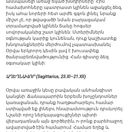
անսպասելի առաջ եկած խնդիրները: Հին
համախոհները պատրաստ կլինեն աջակցել ձեզ,
իսկ ահա նորերի հետ արժե զգոն լինել. նրանք
միշտ չէ, որ թվացածի նման բարյացակամ
տրամադրված կլինեն:Տանը հոգսեր
սովորականից շատ կլինեն: Մտերիմներն
օգնության կարիք կունենան, դուք կաշխատեք
խնդրանքներին մերժումով չպատասխանել:
Օրվա երկրորդ կեսին լավ է խուսափեք
ծանրաբեռնվածությունից: Հան-գիստը ձեզ
օգտակար կլինի:
ԱՂԵՂՆԱՎՈՐ (Sagittarius, 23.XI–21.XII)
Օրվա առաջին կեսը բավական անհանգիստ
կանցնի: Ճանապարհին երբեմն խոչընդոտներ
կառաջանան, դրանք հաղթահարելու համար
ստիպված եք լինելու հնարամտություն դրսևորել:
Նշանի որոշ ներկայացուցիչներ պիտի
վերադառնան այն գործերին, ո-րոնք բարեհաջող
ավարտված էին համարում: Համառ եղեք և