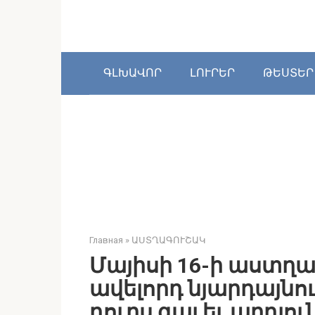
Перейти
к
контенту
ԳԼԽԱՎՈՐ
ԼՈՒՐԵՐ
ԹԵՍՏԵՐ
Главная
»
ԱՍՏՂԱԳՈՒՇԱԿ
Մայիսի 16-ի աստղագ
ավելորդ նյարդայնու
դուրս գալ եւ արդյ