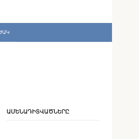
ԺԱԿ
ԱՄԵՆԱԴԻՏՎԱԾՆԵՐԸ