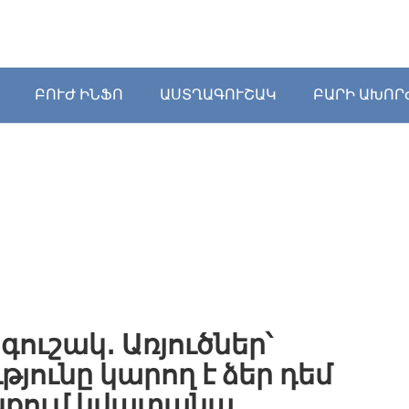
ԲՈՒԺ ԻՆՖՈ
ԱՍՏՂԱԳՈՒՇԱԿ
ԲԱՐԻ ԱԽՈՐ
ուշակ․ Առյուծներ՝
թյունը կարող է ձեր դեմ
ունքում կվատանա