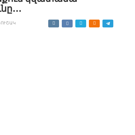
ը․․․
ԳՈՒՇԱԿ