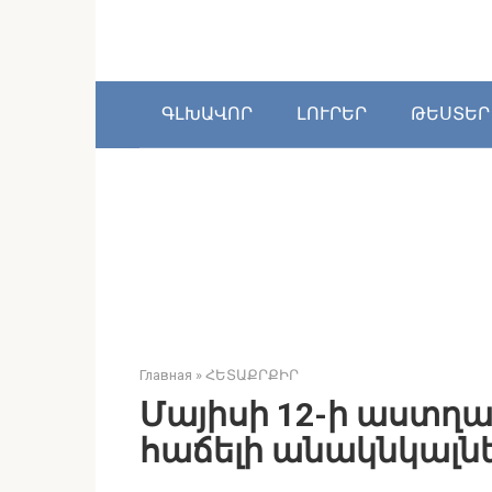
Перейти
к
контенту
ԳԼԽԱՎՈՐ
ԼՈՒՐԵՐ
ԹԵՍՏԵՐ
Главная
»
ՀԵՏԱՔՐՔԻՐ
Մայիսի 12-ի աստղագ
հաճելի անակնկալնե