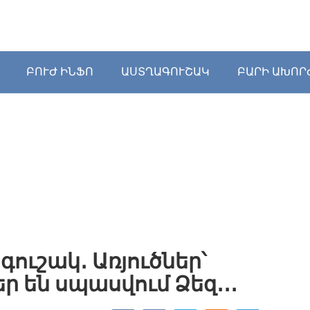
ԲՈՒԺ ԻՆՖՈ
ԱՍՏՂԱԳՈՒՇԱԿ
ԲԱՐԻ ԱԽՈՐ
ուշակ․ Առյուծներ՝
ր են սպասվում Ձեզ․․․