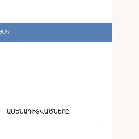
ԺԱԿ
ԱՄԵՆԱԴԻՏՎԱԾՆԵՐԸ