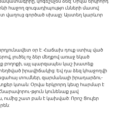
ճակատագիրը, կոգեշնչեն ձեզ: Օրվա երկրորդ
նի հաջող զուգադիպությո ւնների մասով:
շատ վաղուց գործած սխալը: Այստեղ կարևոր
րդյունավետ օր է: Հաճախ դուք ստիպ ված
երով, լուծել ոչ ձեր մեղքով առաջ եկած
եք բողոքի, այլ պարզապես կաշ խատեք
ստեղծված իրավիճակից: Եվ դա ձեզ կհաջողվի
ացահայ տումներ, զարմանալի իրադարձու-
 մտքեր կտան: Օրվա երկրորդ կեսը հարմար է
արավորու-թյուն կունենաք լավ
, ումից շատ բան է կախված: Որոշ Ցուլեր
րեն: