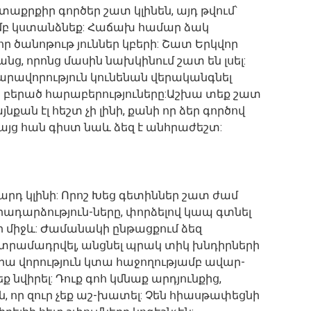
տաքրքիր գործեր շատ կլինեն, այդ թվում՝
ամբ կստանձնեք: Հաճախ համար ձակ
որ ծանոթութ յուններ կբերի: Շատ Երկվոր
նց, որոնց մասին նախկինում շատ են լսել:
նարավորություն կունենան վերականգնել
ն բերած հարաբերություները:Աշխա տեք շատ
յնքան էլ հեշտ չի լինի, քանի որ ձեր գործով
այց հան գիստ նաև ձեզ է անհրաժեշտ:
արդ կլինի: Որոշ Խեց գետիններ շատ ժամ
րադարձություն-ները, փորձելով կապ գտնել
ի միջև: Ժամանակի ընթացքում ձեզ
 տրամադրվել, անցնել պրակ տիկ խնդիրների
արա վորություն կտա հաջողությամբ ավար-
եք նվիրել: Դուք գոհ կմնաք արդյունքից,
 որ զուր չեք աշ-խատել: Չեն հիասթափեցնի