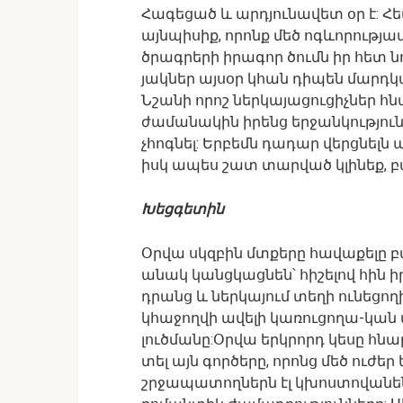
Հագեցած և արդյունավետ օր է: Հե
այնպիսիք, որոնք մեծ ոգևորությ
ծրագրերի իրագոր ծումն իր հետ ն
յակներ այսօր կհան դիպեն մարդկա
Նշանի որոշ ներկայացուցիչներ հ
ժամանակին իրենց երջանկությու
չհոգնել: Երբեմն դադար վերցնելն ա
իսկ ապես շատ տարված կլինեք, բ
Խեցգետին
Օրվա սկզբին մտքերը հավաքելը բ
անակ կանցկացնեն՝ հիշելով հին ի
դրանց և ներկայում տեղի ունեցող
կհաջողվի ավելի կառուցողա-կան
լուծմանը:Օրվա երկրորդ կեսը հն
տել այն գործերը, որոնց մեծ ուժեր 
շրջապատողներն էլ կխոստովանեն,