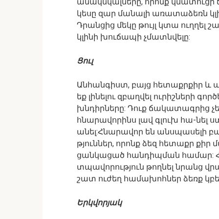
անակնկալները, որոնք կմատուցի 
կեսը զար մանալի առատաձեռն կլի
Դրանցից մեկը թույլ կտա ուղղել 
կլինի խուճապի չմատնվելը:
Ցուլ
Անհանգիստ, բայց հետաքրքիր և ա
եք լինելու զբաղվել ուրիշների գործ
խնդիրները: Դուք ճակատագրից չ
հնարավորինս լավ գլուխ հա-նել 
անել:Հնարավոր են անսպասելի բ
թյուններ, որոնք ձեզ հետաքր քիր
ցանկացած հանդիպման համար: Հն
տպավորություն թողնել նրանց վրա
շատ ուժեղ համախոհներ ձեռք կբե
Երկվորյակ