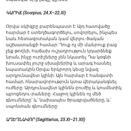
ԿԱՐԻՃ (Scorpius, 24.X–22.XI)
Օրվա սկիզբը բարենպաստ է: Այդ հատվածը
հարմար է ստեղծագործելու, սովորելու, ինչպես
նաև հետազոտական կամ վերլու-ծական
աշխատանքի համար: Դուք ոչ մի մանրուք բաց
չեք թողնի, հաճախ ուշադրություն կդարձնեք
նրան, ինչը ուրիշները չեն նկատել: Դա կօգնի
խուսափել լուրջ սխալներից և արագ հասնել
նպատակին:Օրվա երկրորդ կեսը նվազ
արդյունավետ կլինի: Այն հարմար է հանգստի
համար, հնարավորություն կտա վերականգնել
ուժերը: Արդյունավետ կլինեն բուժիչ և կոսմետիկ
պրոցեդու-րաները: Հաջող կլինեն ոչ մեծ
գնումները՝ և՛ նախապես ծրագրվածները, և՛
սպոնտան գնումները:
ԱՂԵՂՆԱՎՈՐ (Sagittarius, 23.XI–21.XII)