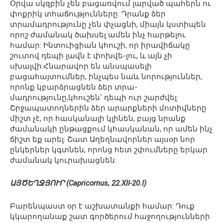
Օրվա սկզբին չեն բացառվում լարված պահերն ու
փոքրիկ տհաճությունները: Դրանք ձեր
տրամադրությունը չեն փչացնի, միայն կստիպեն
որոշ ժամանակ ծախսել ամեն ինչ հարթելու
համար: Ինտուիցիան կհուշի, որ իրավիճակը
շուտով դեպի լավն է փոխվե-լու, և այն չի
սխալվի:Հնարավոր են անսպասելի
բացահայտումներ, ինչպես նաև նորություններ,
որոնք կբարձրացնեն ձեր տրա-
մադրությունը,կհուշեն՝ դեպի ուր շարժվել:
Շրջապատողներին ձեր արարքների մոտիվները
միշտ չէ, որ հասկանալի կլինեն, բայց նրանք
ժամանակի ընթացքում կհասկանան, որ ամեն ինչ
ճիշտ եք արել: Շատ Աղեղնավորներ այսօր նոր
ընկերներ կգտնեն, որոնց հետ շփումները երկար
ժամանակ կուրախացնեն:
ԱՅԾԵՂՋՅՈՒՐ (Capricornus, 22.XII-20.I)
Բարենպաստ օր է աշխատանքի համար: Դուք
կկարողանաք շատ գործերում հաջողությունների