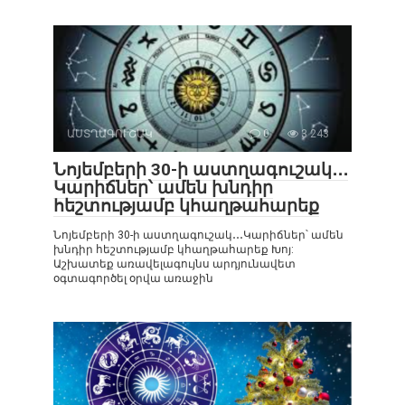
ԱՍՏՂԱԳՈՒՇԱԿ
0
3 243
Նոյեմբերի 30-ի աստղագուշակ․․․
Կարիճներ՝ ամեն խնդիր
հեշտությամբ կհաղթահարեք
Նոյեմբերի 30-ի աստղագուշակ․․․Կարիճներ՝ ամեն
խնդիր հեշտությամբ կհաղթահարեք Խոյ:
Աշխատեք առավելագույնս արդյունավետ
օգտագործել օրվա առաջին