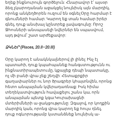
եղեք ինքնուրույն գործելուն: Հնարավոր է՝ այսօր
ձեզ չկարողանան աջակցել նույնիսկ այն մարդիկ,
որոնք անկեղծորեն ուզում են օգնել:Օրը հարմար է
գնումների համար: Կարող եք տան համար իրեր
գնել, դուք անսխալ կընտրեք լավագույնը: Որոշ
Ջհոսների անսպասելի նվերներ են սպասվում,
այդ թվում՝ շատ արժեքավոր:
ՁԿՆԵՐ (Pisces, 20.II–20.III)
Օրը կարող է անակնկալներով լի լինել: Ինչ էլ
պատահի, դուք կպահպանեք հանգստությունն ու
ինքնատիրապետումը, կքայլեք դեպի նպատակը,
ոչ մի բանի վրա չեք շեղվի: Հետաքրքիր
գաղափարներ ու նոր ծրագրեր կհայտնվեն, որոնց
հետո անպայման կվերադառնաք: Իսկ հիմա
տեղեկատվություն հավաքելու շանս կա, որն
անպայման պետք կգա:Կուրախացնի
մտերիմների ա-ջակցությունը: Զգալով, որ կողքին
մարդիկ կան, որոնց վրա կարող եք հույս դնել,
դուք ոգևորությամբ կստանձնեք նույնիսկ ա-