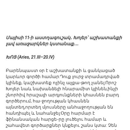
Մայիսի 11-ի աստղագուշակ․ Խոյեր՝ աշխատանքի
լավ առաջարկներ կստանաք․․․
ԽՈՅ (Aries, 21.III–20.IV)
Բարենպաստ օր է աշխատանքի և ցանկացած
կարևոր գործի համար:Դուք լուրջ տրամադրված
կլինեք, կաշխատեք ոչինչ աչքա-թող չանել:Որոշ
Խոյեր նաև նախանձելի հնարամիտ կլինեն,ինչի
շնորհիվ հրաշալի արդյունքների կհասնեն բարդ
գործերում, հա-ջողության կհասնեն
այնտեղ,որտեղ մյուսները անհաջողության են
հանդիպել և նահանջել:Օրը հարմար է
ֆինանսական հարցե-րը լուծելու համար և
շահավետ գործարքներ կնքելու շանս կտա: Չեն