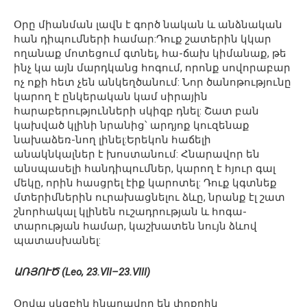
Օրը միանման լավն է գործ նական և անձնական
հան դիպումների համար:Դուք շատերին կկար
ողանաք մոտեցում գտնել, հա-ճախ կիմանաք, թե
ինչ կա այն մարդկանց հոգում, որոնք սովորաբար
ոչ ոքի հետ չեն անկեղծանում: Նոր ծանոթությունը
կարող է ընկերական կամ սիրային
հարաբերությունների սկիզբ դնել: Շատ բան
կախված կլինի նրանից՝ արդյոք կուզենաք
նախաձեռ-նող լինել:Երեկոն հաճելի
անակնկալներ է խոստանում: Հնարավոր են
անսպասելի հանդիպումներ, կարող է հյուր գալ
մեկը, որին հասցրել էիք կարոտել: Դուք կգտնեք
մտերիմներին ուրախացնելու ձևը, նրանք էլ շատ
շնորհակալ կլինեն ուշադրության և հոգա-
տարության համար, կաշխատեն նույն ձևով
պատասխանել:
ԱՌՅՈՒԾ (Leo, 23.VII–23.VIII)
Օրվա սկզբին հնարավոր են փոքրիկ