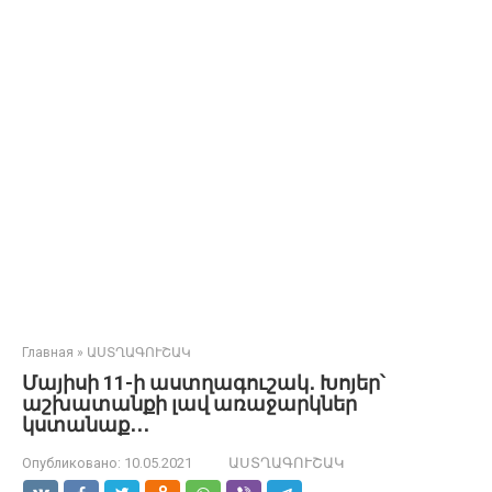
Главная
»
ԱՍՏՂԱԳՈՒՇԱԿ
Մայիսի 11-ի աստղագուշակ․ Խոյեր՝
աշխատանքի լավ առաջարկներ
կստանաք․․․
Опубликовано:
10.05.2021
ԱՍՏՂԱԳՈՒՇԱԿ