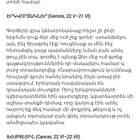
տոնի համար:
ԵՐԿՎՈՐՅԱԿՆԵՐ (Gemini, 22.V–21.VI)
Գործերի վրա կենտրոնանալը հեշտ չի լինի:
Երբեմն դուք ձեր մեջ ուժ չեք գտնի՝ ստանձնելու
այն, ինչ ծրագրել էիք: Կուզենաք ա-մեն ինչ
հետաձգել, բայց պայմանները նման բան անել
թույլ չեն տա, գործել է պետք:Ձեր մեջ ուժ գտեք
գայթակղություններին դի-մակայելու համար և
լուրջ տրամադրվեք: Հնարավորություն կունենաք
հրաշալի գլուխ հանել նրանից, ինչն առաջ չէր
ստացվում: Երեկոյան հավանական են
դրամական մուտքեր: Որոշ Երկվորյակների
կվերադարձնեն հին պարտքերը, կվարձատրեն մի
աշխա-տանքի դիմաց, որը վաղուց էին արել:
Կարող եք ձեզ համար մի փոքրիկ, թեկուզ և ոչ
այնքան օգտակար բան գնել. տրամադրութ-յունն
անմիջապես կլավանա:
ԽԵՑԳԵՏԻՆ (Cancer, 22.VI–22.VII)