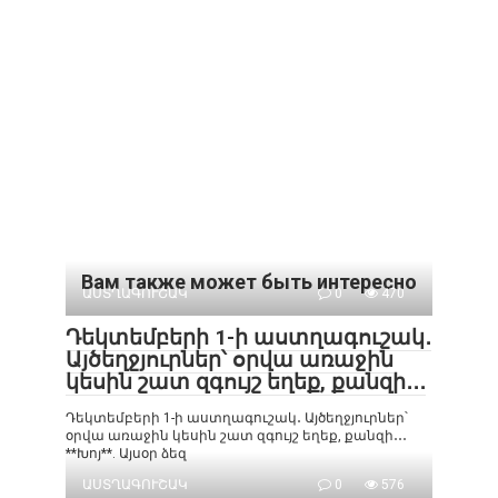
Вам также может быть интересно
ԱՍՏՂԱԳՈՒՇԱԿ
0
470
Դեկտեմբերի 1-ի աստղագուշակ․
Այծեղջյուրներ՝ օրվա առաջին
կեսին շատ զգույշ եղեք, քանզի․․․
Դեկտեմբերի 1-ի աստղագուշակ․ Այծեղջյուրներ՝
օրվա առաջին կեսին շատ զգույշ եղեք, քանզի․․․
**Խոյ**. Այսօր ձեզ
ԱՍՏՂԱԳՈՒՇԱԿ
0
576