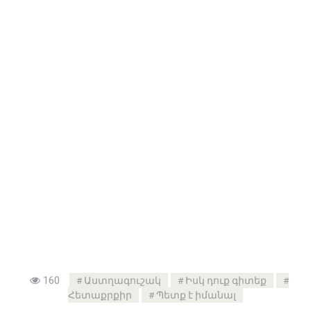
160
Աստղագուշակ
Իսկ դուք գիտեք
Հետաքրքիր
Պետք է իմանալ