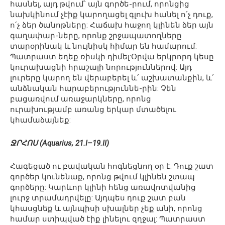
հասնել, այդ թվում՝ այն գործե-րում, որոնցից
նախկինում չէիք կարողացել գլուխ հանել ո՛չ դուք,
ո՛չ ձեր ծանոթները: Հաճախ հաջող կլինեն ձեր այն
գաղափար-ները, որոնք շրջապատողները
տարօրինակ և նույնիսկ հիմար են համարում:
Պատրաստ եղեք ռիսկի դիմել:Օրվա երկրորդ կեսը
կուրախացնի հրաշալի նորություններով: Այդ
լուրերը կարող են վերաբերել և՛ աշխատանքին, և՛
անձնական հարաբերություննե-րին: Չեն
բացառվում առաջարկները, որոնց
ուրախությամբ առանց երկար մտածելու
կհամաձայնեք:
ՋՐՀՈՍ (Aquarius, 21.I–19.II)
Հագեցած ու բավական հոգնեցնող օր է: Դուք շատ
գործեր կունենաք, որոնց թվում կլինեն շտապ
գործերը: Կարևոր կլինի հենց առավոտվանից
լուրջ տրամադրվելը: Այդպես դուք շատ բան
կհասցնեք և այնպիսի սխալներ չեք անի, որոնց
համար ստիպված էիք լինելու զղջալ: Պատրաստ