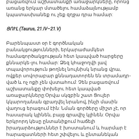
բացառվում աշխատանքի առաջարկները, որոնց
առանց երկար մտածելու համաձայնությամբ
կպատասխանեք ու չեք զղջա դրա համար:
ՑՈՒԼ (Taurus, 21.IV–21.V)
Բարենպաստ օր է գործնական
բանակցությունների, երկարաժամկետ
համագործակցության հետ կապված հարցերը
քննարկե-լու համար: Ձեզ կհաջողվի լավ
տպավորություն թողնել նույնիսկ նրանց վրա,
ովքեր սովորաբար քննադատորեն են տրամադր-
ված և ոչ ոքի չեն վստահում: Չեն բացառվում
աշխատանքը փոխելու հետ կապված
առաջարկները:Օրվա սկզբին շատ Ցուլեր
կկարողանան զբաղվել նրանով, ինչի մասին
վաղուց երազում էին: Նման գործերը միշտ չէ, որ
հասարակ կլինեն, բայց գրավիչ կլինեն: Օրվա
երկրորդ կեսը ընտանիքում հաճելի
իրադարձություններ է խոստանում և հարմար է
հարազատների հետ շփվելու և ընտանեկան