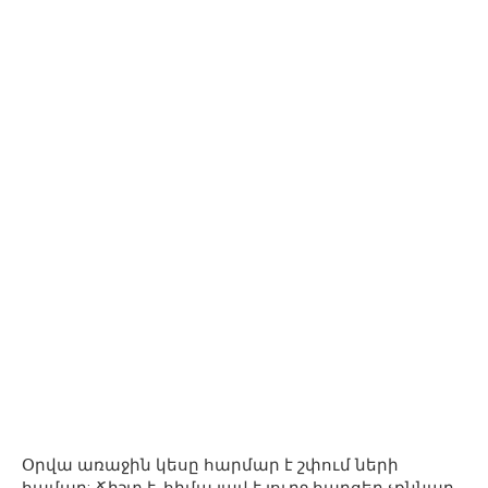
Օրվա առաջին կեսը հարմար է շփում ների
համար: Ճիշտ է, հիմա լավ է լուրջ հարցեր չքննար