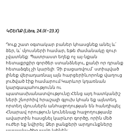
ԿՇԵՌՔ (Libra, 24.IX–23.X)
Դուք շատ օգտակար բաներ կհասցնեք անել և՛
ձեր, և՛ մյուսների համար, եթե ժամանակը զուր
չվատնեք: Պատրաստ եղեք ոչ այ-նքան
հետաքրքիր գործեր ստանձնելու, քանի որ դրանք
հետաձգել չի կարելի: Չի բացառվում՝ ստիպված
լինեք վերադառնալ այն հարցերին,որոնք վաղուց
լուծված էիք համարում:Կարևոր կդառնան
կարգապահությունն ու
պատասխանատվությունը:Հենց այդ հատկանիշ
ների շնորհիվ հրաշալի գլուխ կհան եք այնտեղ,
որտեղ մյուսներն անհաջողության են հանդիպել:
Հնարավ որություն կունենաք հաջողությամբ
ավարտին հասցնել կարևոր գործը, որին մեծ
ուժեր եք նվիրել: Ձեր ջանքերի արդյունքները
սպասվա-ծից լավը կլինեն: