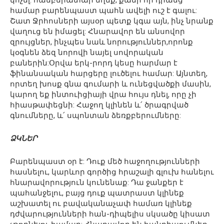
կոչել. համբերատար եղեք, քանի որ դրանց
համար բարենպաստ պահն ավելի ուշ է գալու:
Շատ Ջրհոսների այսօր պետք կգա այն, ինչ նրանք
վաղուց են իմացել: Հնարավոր են անսովոր
զրույցներ, ինչպես նաև նորություններ,որոնք
կօգնեն ձեզ նորովի նայել սովորական
բաներին:Օրվա երկ-րորդ կեսը հարմար է
ֆինանսական հարցերը լուծելու համար: Այնտեղ,
որտեղ խոսք գնա գումարի և ունեցվածքի մասին,
կարող եք ինտուիցիայի վրա հույս դնել, որը չի
հիասթափեցնի: Հաջող կլինեն և՛ ծրագրված
գնումները, և՛ սպոնտան ձեռքբերումները:
ՁԿՆԵՐ
Բարենպաստ օր է: Դուք մեծ հաջողությունների
հասնելու, կարևոր գործից հրաշալի գլուխ հանելու
հնարավորություն կունենաք: Դա ջանքեր է
պահանջելու, բայց դուք պատրաստ կլինեք
աշխատել ու բավականաչափ համառ կլինեք
դժվարությունների հան-դիպելիս սկսածը կիսատ