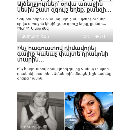
Այծեղջյուրներ՝ օրվա առաջին
կեսին շատ զգույշ եղեք, քանզի․․․
Դեկտեմբերի 1-ի աստղագուշակ․ Այծեղջյուրներ՝
օրվա առաջին կեսին շատ զգույշ եղեք, քանզի․․․
**Խոյ**. Այսօր ձեզ
ԱՍՏՂԱԳՈՒՇԱԿ
0
571
Ինչ հագուստով դիմավորել
գալիք Կանաչ փայտե դրակոնի
տարին․․․
Ինչ հագուստով դիմավորել գալիք Կանաչ փայտե
դրակոնի տարին․․․ Ամանորին մնացել է ընդամենը
գրեթե 1ամիս,
ՀԵՏԱՔՐՔԻՐ
0
658