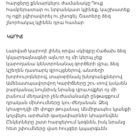
հարցերը քննարկելու ժամանակը:Դուք
համբերատար ու նրբանկատ կլինեք, կաշխատեք
ոչ ոքի չվիրավորել ու չխոցել: Շատերը ձեզ
շնորհակալ կլինեն դրա համար:
ԿԱՐԻՃ
Լարված կարողէ լինել օրվա սկիզբը:Հաճախ ձեզ
կնյարդայնացնի այն,որ ոչ մի կերպ չեք
կարողանա կենտրոնանալ գործերի վրա, ձեզ
կշեղեն դատարկ զրույցներով, անտեղի
խորհուրդներով, տարօրինակ խնդրանքներով:
Ամենատպավորվող Կարիճները շու-տով կսկսեն
բարկանալ նույնիսկ նրանց վրա,ովքեր ոչ մի
բանում մեղավոր չեն:Ժամանակի ընթացքում
դրական միտումները կու-ժեղանան: Ձեզ
կհաջողվի մի փոքր թուլանալ: Անմիջապես կյանքի
կոչվելու արժանի գաղափարներ կհայտնվեն:
Ընկերները շատ հարցերում կօգնեն, իսկ նրանց
հետ շփումները վառ հույզեր կպարգևեն: