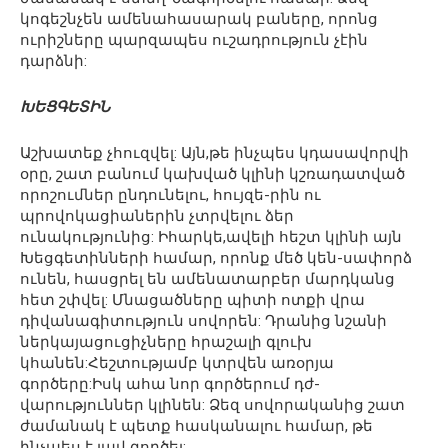
կոգեշնչեն ամենահասարակ բաները, որոնց
ուրիշները պարզապես ուշադրություն չէին
դարձնի:
ԽԵՑԳԵՏԻՆ
Աշխատեք չհուզվել: Այն,թե ինչպես կդասավորվի
օրը, շատ բանում կախված կլինի կշռադատված
որոշումներ ընդունելու, հույզե-րին ու
պրովոկացիաներին չտրվելու ձեր
ունակությունից: Իհարկե,ավելի հեշտ կլինի այն
Խեցգետինների համար, որոնք մեծ կեն-սափորձ
ունեն, հասցրել են ամենատարբեր մարդկանց
հետ շփվել: Մնացածները պիտի ոտքի վրա
դիվանագիտություն սովորեն: Դրանից նշանի
ներկայացուցիչները հրաշալի գլուխ
կհանեն:Հեշտությամբ կտրվեն առօրյա
գործերը:Իսկ ահա նոր գործերում դժ-
վարություններ կլինեն: Ձեզ սովորականից շատ
ժամանակ է պետք հասկանալու համար, թե
ինչպես է լավ գործել: