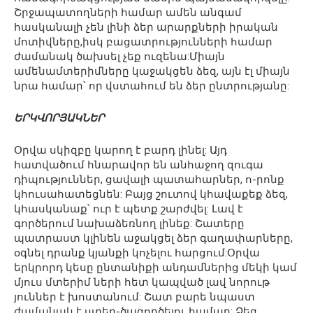
Շրջապատողների համար ամեն անգամ
հասկանալի չեն լինի ձեր արարքների իրական
մոտիվները,իսկ բացատրությունների համար
ժամանակ ծախսել չեք ուզենա:Միայն
ամենամտերիմները կաջակցեն ձեզ, այն էլ միայն
նրա համար՝ որ վստահում են ձեր ընտրությանը:
ԵՐԿՎՈՐՅԱԿՆԵՐ
Օրվա սկիզբը կարող է բարդ լինել: Այդ
հատվածում հնարավոր են անհաջող զուգա
դիպություններ, ցավալի պատահարներ, ո-րոնք
կհուսահատեցնեն: Բայց շուտով կհավաքեք ձեզ,
կհասկանաք՝ ուր է պետք շարժվել: Լավ է
գործերում նախաձեռնող լինեք: Շատերը
պատրաստ կլինեն աջակցել ձեր գաղափարները,
օգնել դրանք կյանքի կոչելու հարցում:Օրվա
երկրորդ կեսը ընտանիքի անդամներից մեկի կամ
մյուս մտերիմ ների հետ կապված լավ նորութ
յուններ է խոստանում: Շատ բարե նպաստ
ժամանակ է ստեղ-ծագործելու համար: Ձեզ