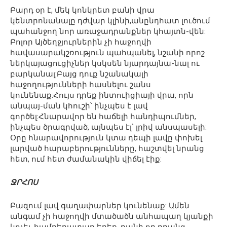
Բարդ օր է, մեկ կոնկրետ բանի վրա
կենտրոնանալը դժվար կլինի,անընդհատ լուծում
պահանջող նոր առաջադրանքներ կհայտն-վեն:
Բոլոր Այծեղջյուրներին չի հաջողվի
հավասարակշռություն պահպանել, նշանի որոշ
ներկայացուցիչներ կսկսեն նյարդայնա-նալ ու
բարկանալ:Բայց դուք նշանակալի
հաջողությունների հասնելու շանս
կունենաք:Հույս դրեք ինտուիցիայի վրա, որն
անպայ-ման կհուշի՝ ինչպես է լավ
գործել:Հնարավոր են հաճելի հանդիպումներ,
ինչպես ծրագրված, այնպես էլ՝ լրիվ անսպասելի:
Օրը հնարավորություն կտա դեպի լավը փոխել
լարված հարաբերությունները, հաշտվել նրանց
հետ, ում հետ ժամանակին վիճել էիք:
ՋՐՀՈՍ
Բազում լավ գաղափարներ կունենաք: Ամեն
անգամ չի հաջողվի մտածածն անհապաղ կյանքի