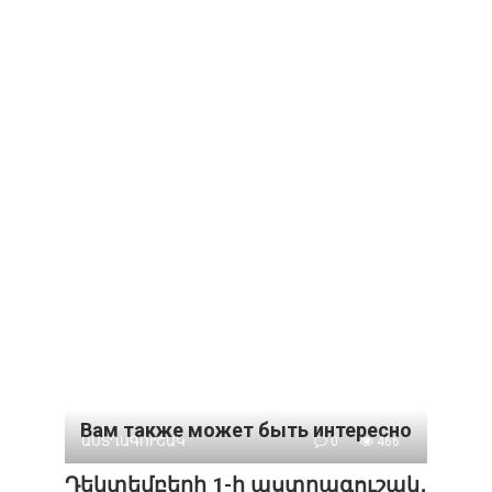
Вам также может быть интересно
ԱՍՏՂԱԳՈՒՇԱԿ
0
466
Դեկտեմբերի 1-ի աստղագուշակ․