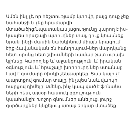
Ամեն ինչ չէ, որ հեշտությամբ կտրվի, բայց դուք չեք
նահանջի և չեք հրաժարվի
մտածածից:Նպատակասլացությունը կարող է իս-
կապես հրաշալի պտուղներ տալ, դուք կհասնեք
նրան, ինչի մասին նախկինում միայն երազում
էիք:Հավանական են հանդիպում-ներ մարդկանց
հետ, որոնց հետ շփումների համար շատ ուրախ
կլինեք: Կարող եք և՛ աջակցություն, և՛ իրական
օգնություն, և՛ հրաշալի խորհուրդ ներ ստանալ:
Լավ է գումարը ռիսկի չենթարկեք: Ցան կալի չէ
պարտքով գումար տալը, ինչպես նաև վարկի
հարցով դիմելը: Ամենը, ինչ կապ ված է ֆինանս
ների հետ, այսօր հատուկ զգուշություն
կպահանջի: Խոշոր գնումներ անելուց, լուրջ
գործարքներ կնքելուց առաջ երկար մտածեք: