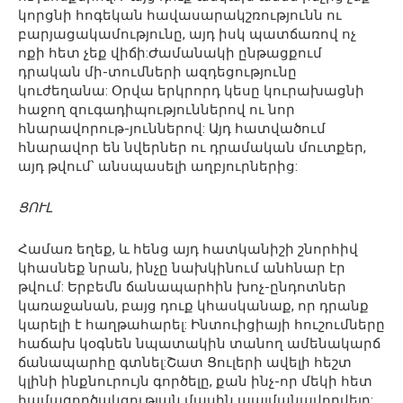
կորցնի հոգեկան հավասարակշռությունն ու
բարյացակամությունը, այդ իսկ պատճառով ոչ
ոքի հետ չեք վիճի:Ժամանակի ընթացքում
դրական մի-տումների ազդեցությունը
կուժեղանա: Օրվա երկրորդ կեսը կուրախացնի
հաջող զուգադիպություններով ու նոր
հնարավորութ-յուններով: Այդ հատվածում
հնարավոր են նվերներ ու դրամական մուտքեր,
այդ թվում՝ անսպասելի աղբյուրներից:
ՑՈՒԼ
Համառ եղեք, և հենց այդ հատկանիշի շնորհիվ
կհասնեք նրան, ինչը նախկինում անհնար էր
թվում: Երբեմն ճանապարհին խոչ-ընդոտներ
կառաջանան, բայց դուք կհասկանաք, որ դրանք
կարելի է հաղթահարել: Ինտուիցիայի հուշումները
հաճախ կօգնեն նպատակին տանող ամենակարճ
ճանապարհը գտնել:Շատ Ցուլերի ավելի հեշտ
կլինի ինքնուրույն գործելը, քան ինչ-որ մեկի հետ
համագործակցության մասին պայմանավորվելը: