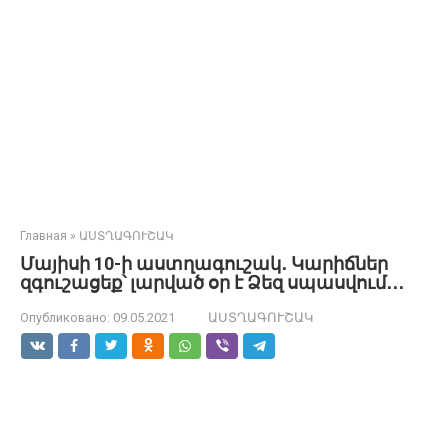
Главная
»
ԱՍՏՂԱԳՈՒՇԱԿ
Մայիսի 10-ի աստղագուշակ․ Կարիճներ
զգուշացեք՝ լարված օր է Ձեզ սպասվում․․․
Опубликовано:
09.05.2021
ԱՍՏՂԱԳՈՒՇԱԿ