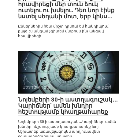
հրավիրեցի մեր տուն ձուկ
ուտելու ու խմելու․ Դեռ նոր էինք
նստել սեղանի մոտ, երբ կինս․․․
Ընկերներիս հետ միշտ դրսում եմ հանդիպում,
բայց էս անգամ չգիտեմ մտքովս ինչ անցավ
հրավիրեցի
ԱՍՏՂԱԳՈՒՇԱԿ
0
3 239
Նոյեմբերի 30-ի աստղագուշակ․․․
Կարիճներ՝ ամեն խնդիր
հեշտությամբ կհաղթահարեք
Նոյեմբերի 30-ի աստղագուշակ․․․Կարիճներ՝ ամեն
խնդիր հեշտությամբ կհաղթահարեք Խոյ:
Աշխատեք առավելագույնս արդյունավետ
օգտագործել օրվա առաջին