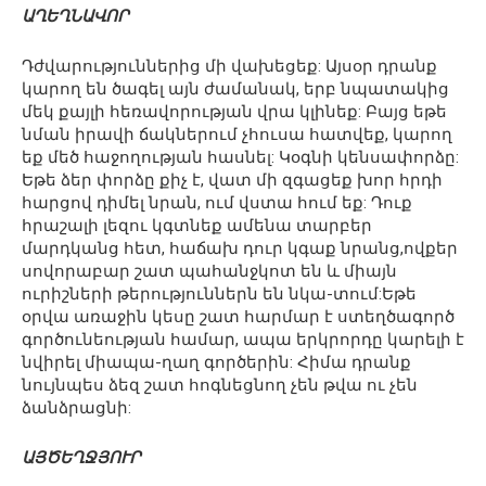
ԱՂԵՂՆԱՎՈՐ
Դժվարություններից մի վախեցեք: Այսօր դրանք
կարող են ծագել այն ժամանակ, երբ նպատակից
մեկ քայլի հեռավորության վրա կլինեք: Բայց եթե
նման իրավի ճակներում չհուսա հատվեք, կարող
եք մեծ հաջողության հասնել: Կօգնի կենսափորձը:
Եթե ձեր փորձը քիչ է, վատ մի զգացեք խոր հրդի
հարցով դիմել նրան, ում վստա հում եք: Դուք
հրաշալի լեզու կգտնեք ամենա տարբեր
մարդկանց հետ, հաճախ դուր կգաք նրանց,ովքեր
սովորաբար շատ պահանջկոտ են և միայն
ուրիշների թերություններն են նկա-տում:Եթե
օրվա առաջին կեսը շատ հարմար է ստեղծագործ
գործունեության համար, ապա երկրորդը կարելի է
նվիրել միապա-ղաղ գործերին: Հիմա դրանք
նույնպես ձեզ շատ հոգնեցնող չեն թվա ու չեն
ձանձրացնի:
ԱՅԾԵՂՋՅՈՒՐ