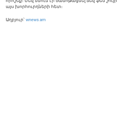
որոշեք։ Մեզ մնում էր ծանոթացնել ձեզ ֆեն շույի
այս խորհուրդների հետ։
Աղբյուր՝
wnews.am