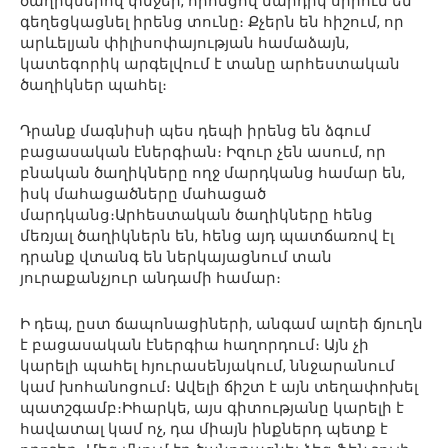
ծաղիկներով փնջեր, որոնցով մարդիկ սիրում են
գեղեցկացնել իրենց տունը։ Քչերն են հիշում, որ
արևելյան փիլիսոփայության համաձայն,
կատեգորիկ արգելվում է տանը արհեստական
ծաղիկներ պահել։
Դրանք մագնիսի պես դեպի իրենց են ձգում
բացասական էներգիան։ Իզուր չեն ասում, որ
բնական ծաղիկները ողջ մարդկանց համար են,
իսկ մահացածները մահացած
մարդկանց։Արհեստական ծաղիկները հենց
մեռյալ ծաղիկներն են, հենց այդ պատճառով էլ
դրանք վտանգ են ներկայացնում տան
յուրաքանչյուր անդամի համար։
Ի դեպ, ըստ ճապոնացիների, անգամ ալոեի ճյուղն
է բացասական էներգիա հաղորդում։ Այն չի
կարելի պահել հյուրասենյակում, ննջարանում
կամ խոհանոցում։ Ավելի ճիշտ է այն տեղափոխել
պատշգամբ։Իհարկե, այս գիտությանը կարելի է
հավատալ կամ ոչ, դա միայն ինքներդ պետք է