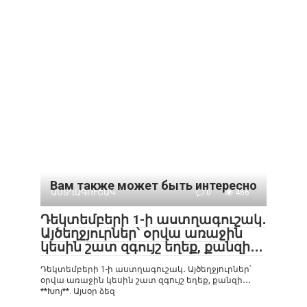
Вам также может быть интересно
ԱՍՏՂԱԳՈՒՇԱԿ
0
466
Դեկտեմբերի 1-ի աստղագուշակ․
Այծեղջյուրներ՝ օրվա առաջին
կեսին շատ զգույշ եղեք, քանզի․․․
Դեկտեմբերի 1-ի աստղագուշակ․ Այծեղջյուրներ՝
օրվա առաջին կեսին շատ զգույշ եղեք, քանզի․․․
**Խոյ**. Այսօր ձեզ