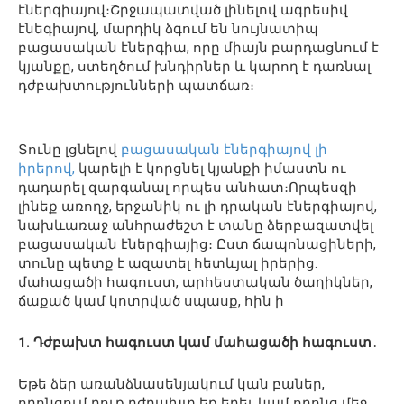
էներգիայով։Շրջապատված լինելով ագրեսիվ
էնեգիայով, մարդիկ ձգում են նույնատիպ
բացասական էներգիա, որը միայն բարդացնում է
կյանքը, ստեղծում խնդիրներ և կարող է դառնալ
դժբախտությունների պատճառ։
Տունը լցնելով
բացասական էներգիայով լի
իրերով,
կարելի է կորցնել կյանքի իմաստն ու
դադարել զարգանալ որպես անհատ։Որպեսզի
լինեք առողջ, երջանիկ ու լի դրական էներգիայով,
նախևառաջ անհրաժեշտ է տանը ձերբազատվել
բացասական էներգիայից։ Ըստ ճապոնացիների,
տունը պետք է ազատել հետևյալ իրերից.
մահացածի հագուստ, արհեստական ծաղիկներ,
ճաքած կամ կոտրված սպասք, հին ի
1. Դժբախտ հագուստ կամ մահացածի հագուստ
․
Եթե ​​ձեր առանձնասենյակում կան բաներ,
որոնցում դուք դժբախտ եք եղել, կամ որոնց մեջ