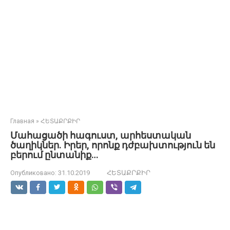
Главная
»
ՀԵՏԱՔՐՔԻՐ
Մահացածի հագուստ, արհեստական
ծաղիկներ. Իրեր, որոնք դժբախտություն են
բերում ընտանիք…
Опубликовано:
31.10.2019
ՀԵՏԱՔՐՔԻՐ