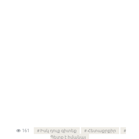
161
Իսկ դուք գիտեք
Հետաքրքիր
Պետք է իմանալ