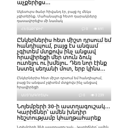
աչքերիցս․․․
Սկեսուրս ծանր հիվանդ էր, բայց ոչ մեկս
չգիտեինք․ Մահանալուց հետո դարակները
դասավորելիս մի նամակ
ՀԵՏԱՔՐՔԻՐ
0
691
Ընկերներիս հետ միշտ դրսում եմ
հանդիպում, բայց էս անգամ
չգիտեմ մտքովս ինչ անցավ
հրավիրեցի մեր տուն ձուկ
ուտելու ու խմելու․ Դեռ նոր էինք
նստել սեղանի մոտ, երբ կինս․․․
Ընկերներիս հետ միշտ դրսում եմ հանդիպում,
բայց էս անգամ չգիտեմ մտքովս ինչ անցավ
հրավիրեցի
ԱՍՏՂԱԳՈՒՇԱԿ
0
3 239
Նոյեմբերի 30-ի աստղագուշակ․․․
Կարիճներ՝ ամեն խնդիր
հեշտությամբ կհաղթահարեք
Նոյեմբերի 30-ի աստղագուշակ․․․Կարիճներ՝ ամեն