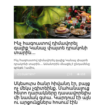
ԱՍՏՂԱԳՈՒՇԱԿ
0
571
Ինչ հագուստով դիմավորել
գալիք Կանաչ փայտե դրակոնի
տարին․․․
Ինչ հագուստով դիմավորել գալիք Կանաչ փայտե
դրակոնի տարին․․․ Ամանորին մնացել է ընդամենը
գրեթե 1ամիս,
ՀԵՏԱՔՐՔԻՐ
0
658
Սկեսուրս ծանր հիվանդ էր, բայց
ոչ մեկս չգիտեինք․ Մահանալուց
հետո դարակները դասավորելիս
մի նամակ գտա․ Կարդում էի այն
ու արցունքներս հոսում էին