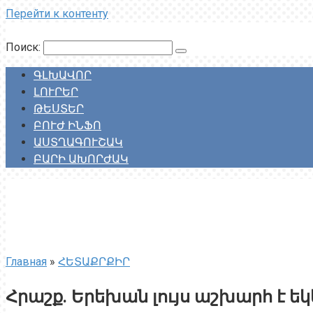
Перейти к контенту
Поиск:
ԳԼԽԱՎՈՐ
ԼՈՒՐԵՐ
ԹԵՍՏԵՐ
ԲՈՒԺ ԻՆՖՈ
ԱՍՏՂԱԳՈՒՇԱԿ
ԲԱՐԻ ԱԽՈՐԺԱԿ
Главная
»
ՀԵՏԱՔՐՔԻՐ
Հրաշք. Երեխան լույս աշխարհ է ե