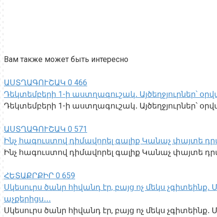
Вам также может быть интересно
ԱՍՏՂԱԳՈՒՇԱԿ
0
466
Դեկտեմբերի 1-ի աստղագուշակ․ Այծեղջյուրներ՝ օրվա
Դեկտեմբերի 1-ի աստղագուշակ․ Այծեղջյուրներ՝ օրվա 
ԱՍՏՂԱԳՈՒՇԱԿ
0
571
Ինչ հագուստով դիմավորել գալիք Կանաչ փայտե դր
Ինչ հագուստով դիմավորել գալիք Կանաչ փայտե դրա
ՀԵՏԱՔՐՔԻՐ
0
659
Սկեսուրս ծանր հիվանդ էր, բայց ոչ մեկս չգիտեինք
աչքերիցս․․․
Սկեսուրս ծանր հիվանդ էր, բայց ոչ մեկս չգիտեին