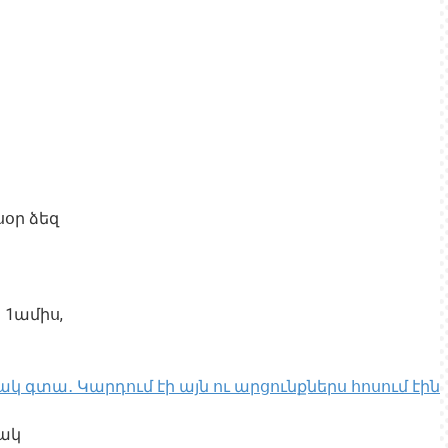
սօր ձեզ
 1ամիս,
կ գտա․ Կարդում էի այն ու արցունքներս հոսում էին
մակ