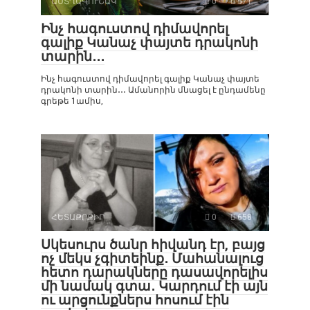
ԱՍՏՂԱԳՈՒՇԱԿ
0
571
Ինչ հագուստով դիմավորել
գալիք Կանաչ փայտե դրակոնի
տարին․․․
Ինչ հագուստով դիմավորել գալիք Կանաչ փայտե
դրակոնի տարին․․․ Ամանորին մնացել է ընդամենը
գրեթե 1ամիս,
ՀԵՏԱՔՐՔԻՐ
0
658
Սկեսուրս ծանր հիվանդ էր, բայց
ոչ մեկս չգիտեինք․ Մահանալուց
հետո դարակները դասավորելիս
մի նամակ գտա․ Կարդում էի այն
ու արցունքներս հոսում էին