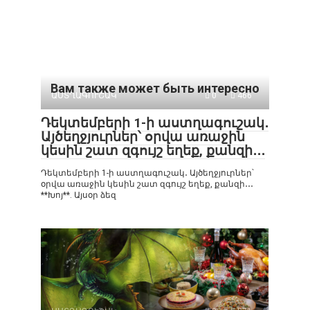
Вам также может быть интересно
ԱՍՏՂԱԳՈՒՇԱԿ
0
466
Դեկտեմբերի 1-ի աստղագուշակ․
Այծեղջյուրներ՝ օրվա առաջին
կեսին շատ զգույշ եղեք, քանզի․․․
Դեկտեմբերի 1-ի աստղագուշակ․ Այծեղջյուրներ՝
օրվա առաջին կեսին շատ զգույշ եղեք, քանզի․․․
**Խոյ**. Այսօր ձեզ