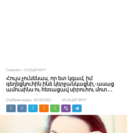
Главная
»
ՀԵՏԱՔՐՔԻՐ
Հույս չունենաս, որ ետ կգամ, իմ
գեղեցկուհին ինձ կերջանկացնի,-ասաց
ամուսինս ու հեռացավ սիրուհու մոտ․․․
Опубликовано:
09.05.2021
ՀԵՏԱՔՐՔԻՐ