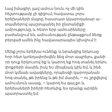
Լավ իմացիր, լավ ամուս նուն, ոչ մի կին
հեշտությամբ չի զիջում, հավատա, չորս
երեխաների մայրը, հաստատ կկարողանար ա-
տամներով պաշտպանել իր ընտանիքի
ամրությունը, և հետո երբ ամուսինները
բաժանվում են, ամուսնության ընթացքում ձեռք
բերված ամեն ինչ հավասարապես կիսվում է:
Մենք չորս երեխա ունենք, և նրանցից երկուսը
հոր հետ կտեղափոխվեն ձեզ մոտ ապրելու, քանի
որ դուք երկուսով եք և կարող եք հոգ տանել երկու
փոքրերի մասին, իսկ ես միայնակ կին եմ, և ինձ
մոտ կմնան ավագները, որպեսզի կարողանան
հոգ տանել, թե իրենց և թե իմ մասին, — ու շրջվելով
ամուսնուն ասաց, — կարող ես գալ քո և
երեխաների իրերի հետևից, ես դրանք արդեն
պատրաստել եմ: