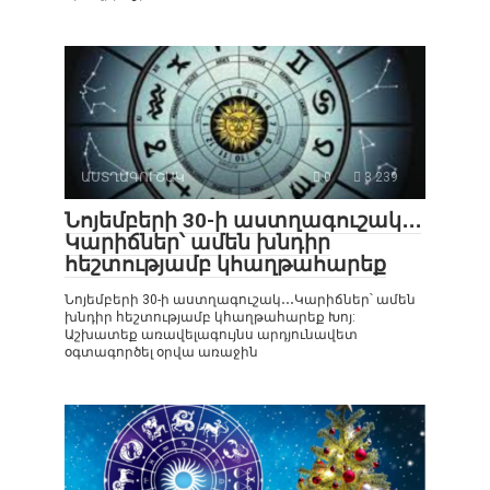
ԱՍՏՂԱԳՈՒՇԱԿ
0
3 239
Նոյեմբերի 30-ի աստղագուշակ․․․
Կարիճներ՝ ամեն խնդիր
հեշտությամբ կհաղթահարեք
Նոյեմբերի 30-ի աստղագուշակ․․․Կարիճներ՝ ամեն
խնդիր հեշտությամբ կհաղթահարեք Խոյ:
Աշխատեք առավելագույնս արդյունավետ
օգտագործել օրվա առաջին