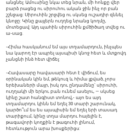
անցնել: Ամուսինը նկա տեց նրան, մի հոնքը վեր
բարձ րացեց ու սիրուհու ական ջին ինչ որ բան
շշնջաց: Սիրուհին շրջվեց ու սկսեց ուշադիր զննել
կնոջը: Կինը քայլերն ուղղեց նրանց կողմը,
մոտեցավ: Այդ պահին սիրուհին քմծիծաղ տվեց ու
ա-սաց.
-Հիմա հասկանում եմ այս տղամարդուն, ինչպես
նա կարող էր ապրել այսպիսի կնոջ հետ և մտքովդ
չանցնի ինձ հետ վիճել:
-Հավասարը հավասարի հետ է վիճում, ես
օրինական կին եմ, թեկուզ և հիմա լքված, չորս
երեխաների մայր, իսկ դու ընդամենը՝ սիրուհի,
ուղղակի մի երկու բան ունեմ ասելու, — սկսեց
կինը շատ հանգիստ տոնով,- այո ես այդ
տղամարդու կինն եմ եղել 30 տարի շարունակ,
կարծո՞ւմ ես ես այսպիսին եմ եղել երի տասադ
տարիքում, կինը տղա մարդու հայելին է,
թագավորի կողքին է թագուհի լինում,
հետևություն արա խոսքերիցս: