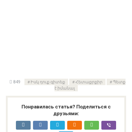
849
Իսկ դուք գիտեք
Հետաքրքիր
Պետք
է իմանալ
Понравилась статья? Поделиться с
друзьями: