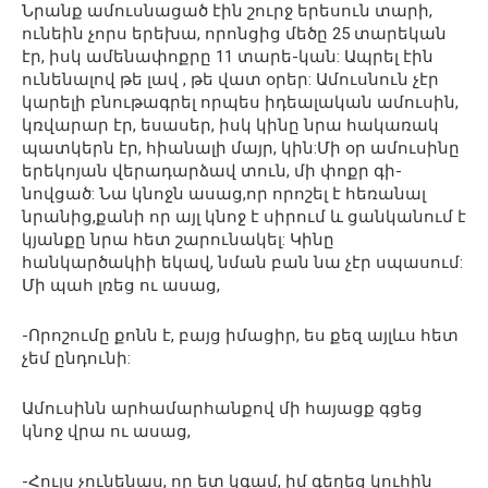
Նրանք ամուսնացած էին շուրջ երեսուն տարի,
ունեին չորս երեխա, որոնցից մեծը 25 տարեկան
էր, իսկ ամենափոքրը 11 տարե-կան: Ապրել էին
ունենալով թե լավ , թե վատ օրեր: Ամուսնուն չէր
կարելի բնութագրել որպես իդեալական ամուսին,
կռվարար էր, եսասեր, իսկ կինը նրա հակառակ
պատկերն էր, հիանալի մայր, կին:Մի օր ամուսինը
երեկոյան վերադարձավ տուն, մի փոքր գի-
նովցած: Նա կնոջն ասաց,որ որոշել է հեռանալ
նրանից,քանի որ այլ կնոջ է սիրում և ցանկանում է
կյանքը նրա հետ շարունակել: Կինը
հանկարծակիի եկավ, նման բան նա չէր սպասում:
Մի պահ լռեց ու ասաց,
-Որոշումը քոնն է, բայց իմացիր, ես քեզ այլևս հետ
չեմ ընդունի:
Ամուսինն արհամարհանքով մի հայացք գցեց
կնոջ վրա ու ասաց,
-Հույս չունենաս, որ ետ կգամ, իմ գեղեց կուհին