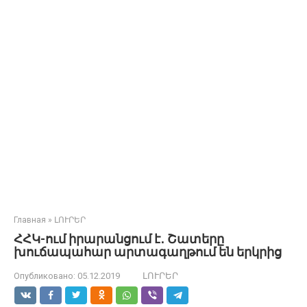
Главная
»
ԼՈՒՐԵՐ
ՀՀԿ-ում իրարանցում է․ Շատերը
խուճապահար արտագաղթում են երկրից
Опубликовано:
05.12.2019
ԼՈՒՐԵՐ