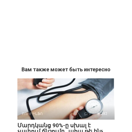
Вам также может быть интересно
ԲՈՒԺ ԻՆՖՈ
0
282
Մարդկանց 90%-ը սխալ է
չափում ճնշումը…ահա թե ինչ