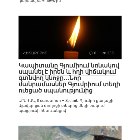
դարձավ SLIM news-ին՝
ՀԵՏԱՔՐՔԻՐ
0
338
Կապիտանը Գյումիում նռնակով
սպանել է իրեն և հղի վիճակում
գտնվող կնոջը․․․Նոր
մանրամասներ Գյումրիում տեղի
ուեցած սպանությունից
ԵՐԵՎԱՆ, 8 օգոստոսի – Sputnik. Գյումրի քաղաքի
Ալավերդյան փողոցի տներից մեկի բակում
պայթյունի հետևանքով